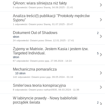
QAnon: wiara silniejsza niż fakty
0 odpowiedzi: Ostatni przez Staniq, 04.09.2025 - 21:41
Analiza treści(!) publikacji "Protokoły mędrców
Syjonu"
1 odpowiedzi: Ostatni przez Staniq, 01.07.2025 - 20:47
Dokument Out of Shadows
2
stron
24 odpowiedzi: Ostatni przez Shiver, 12.01.2025 - 17:41
Żyjemy w Matrixie. Jestem Kasia i jestem tzw.
Targeted Individual.
5
stron
67 odpowiedzi: Ostatni przez ppp, 27.08.2024 - 14:24
Mechaniczna pomarańcza
10 stron
142 odpowiedzi: Ostatni przez ppp, 09.05.2024 - 01:19
Smiler'owa teoria konspiracyjna
8 odpowiedzi: Ostatni przez nathan0930, 08.03.2024 - 11:36
W labiryncie prawdy - Nowy babiloński
porządek świata
2