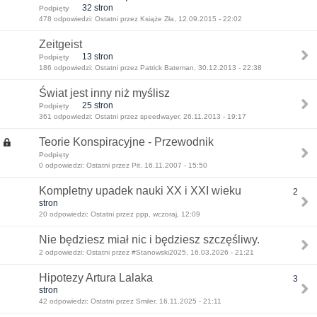
32 stron
Podpięty
478 odpowiedzi: Ostatni przez Książe Zła, 12.09.2015 - 22:02
Zeitgeist
13 stron
Podpięty
186 odpowiedzi: Ostatni przez Patrick Bateman, 30.12.2013 - 22:38
Świat jest inny niż myślisz
25 stron
Podpięty
361 odpowiedzi: Ostatni przez speedwayer, 26.11.2013 - 19:17
Teorie Konspiracyjne - Przewodnik
Podpięty
0 odpowiedzi: Ostatni przez Pit, 16.11.2007 - 15:50
Kompletny upadek nauki XX i XXI wieku
2
stron
20 odpowiedzi: Ostatni przez ppp, wczoraj, 12:09
Nie będziesz miał nic i będziesz szczęśliwy.
2 odpowiedzi: Ostatni przez #Stanowski2025, 16.03.2026 - 21:21
Hipotezy Artura Lalaka
3
stron
42 odpowiedzi: Ostatni przez Smiler, 16.11.2025 - 21:11