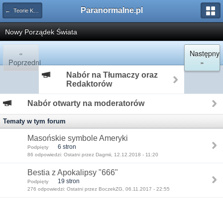
Paranormalne.pl
← Teorie Konspiracyjne
Nowy Porządek Świata
«
Następny
Poprzedni
»
Nabór na Tłumaczy oraz
Redaktorów
Nabór otwarty na moderatorów
Tematy w tym forum
Masońskie symbole Ameryki
6 stron
Podpięty
86 odpowiedzi: Ostatni przez Dagmii, 12.12.2018 - 11:20
Bestia z Apokalipsy "666"
19 stron
Podpięty
276 odpowiedzi: Ostatni przez BoczekZG, 06.11.2017 - 22:55