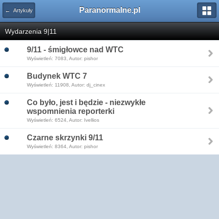
Paranormalne.pl
← Artykuły
Wydarzenia 9|11
9/11 - śmigłowce nad WTC
Wyświetleń: 7083, Autor: pishor
Budynek WTC 7
Wyświetleń: 11908, Autor: dj_cinex
Co było, jest i będzie - niezwykłe
wspomnienia reporterki
Wyświetleń: 6524, Autor: Ivellios
Czarne skrzynki 9/11
Wyświetleń: 8364, Autor: pishor