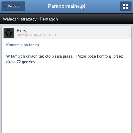
Paranormalne.pl
← Wydarzenia 9|11
Waleczni strażacy i Pentagon
Eury
Dodany: 25.06.2011 - 11:21
Komentuj na forum
W tamtych dniach tak oto pisała prasa: "Pożar poza kontrolą" przez
około 72 godziny...