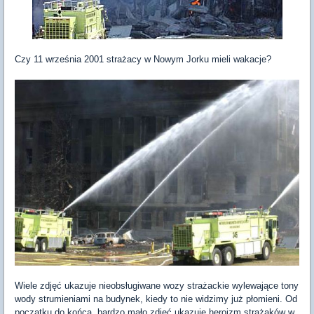
Czy 11 września 2001 strażacy w Nowym Jorku mieli wakacje?
Wiele zdjęć ukazuje nieobsługiwane wozy strażackie wylewające tony
wody strumieniami na budynek, kiedy to nie widzimy już płomieni. Od
początku do końca, bardzo mało zdjęć ukazuje heroizm strażaków w