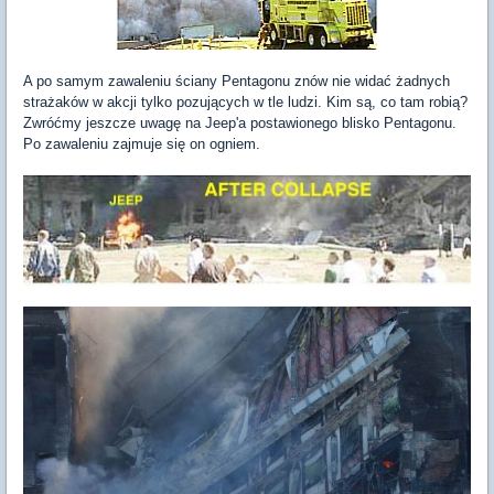
A po samym zawaleniu ściany Pentagonu znów nie widać żadnych
strażaków w akcji tylko pozujących w tle ludzi. Kim są, co tam robią?
Zwróćmy jeszcze uwagę na Jeep'a postawionego blisko Pentagonu.
Po zawaleniu zajmuje się on ogniem.