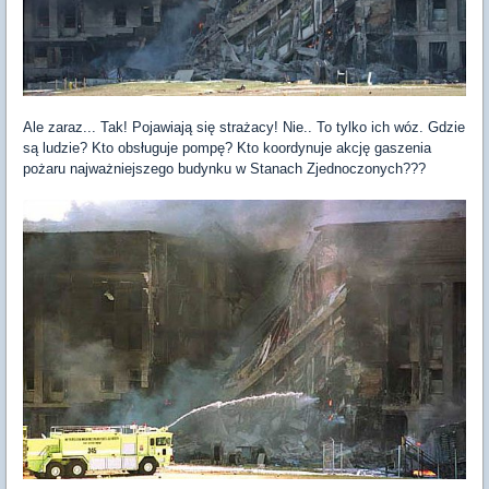
Ale zaraz... Tak! Pojawiają się strażacy! Nie.. To tylko ich wóz. Gdzie
są ludzie? Kto obsługuje pompę? Kto koordynuje akcję gaszenia
pożaru najważniejszego budynku w Stanach Zjednoczonych???