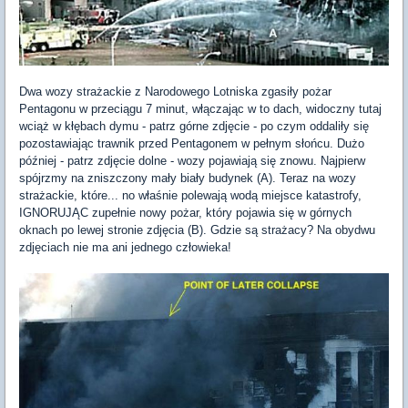
Dwa wozy strażackie z Narodowego Lotniska zgasiły pożar
Pentagonu w przeciągu 7 minut, włączając w to dach, widoczny tutaj
wciąż w kłębach dymu - patrz górne zdjęcie - po czym oddaliły się
pozostawiając trawnik przed Pentagonem w pełnym słońcu. Dużo
później - patrz zdjęcie dolne - wozy pojawiają się znowu. Najpierw
spójrzmy na zniszczony mały biały budynek (A). Teraz na wozy
strażackie, które... no właśnie polewają wodą miejsce katastrofy,
IGNORUJĄC zupełnie nowy pożar, który pojawia się w górnych
oknach po lewej stronie zdjęcia (B). Gdzie są strażacy? Na obydwu
zdjęciach nie ma ani jednego człowieka!