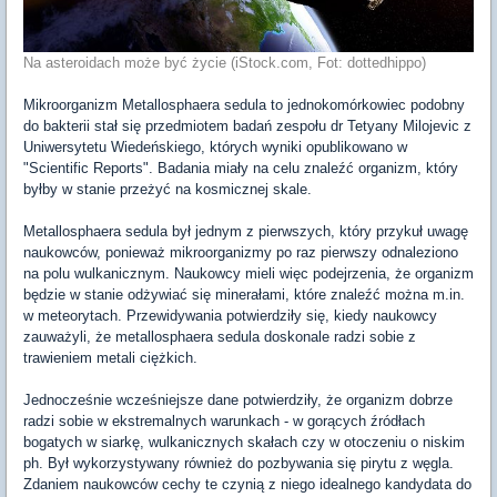
Na asteroidach może być życie (iStock.com, Fot: dottedhippo)
Mikroorganizm Metallosphaera sedula to jednokomórkowiec podobny
do bakterii stał się przedmiotem badań zespołu dr Tetyany Milojevic z
Uniwersytetu Wiedeńskiego, których wyniki opublikowano w
"Scientific Reports". Badania miały na celu znaleźć organizm, który
byłby w stanie przeżyć na kosmicznej skale.
Metallosphaera sedula był jednym z pierwszych, który przykuł uwagę
naukowców, ponieważ mikroorganizmy po raz pierwszy odnaleziono
na polu wulkanicznym. Naukowcy mieli więc podejrzenia, że organizm
będzie w stanie odżywiać się minerałami, które znaleźć można m.in.
w meteorytach. Przewidywania potwierdziły się, kiedy naukowcy
zauważyli, że metallosphaera sedula doskonale radzi sobie z
trawieniem metali ciężkich.
Jednocześnie wcześniejsze dane potwierdziły, że organizm dobrze
radzi sobie w ekstremalnych warunkach - w gorących źródłach
bogatych w siarkę, wulkanicznych skałach czy w otoczeniu o niskim
ph. Był wykorzystywany również do pozbywania się pirytu z węgla.
Zdaniem naukowców cechy te czynią z niego idealnego kandydata do