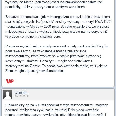
wyprawy na Marsa, ponieważ jest duże prawdopodobieństwo, że
poradziłby sobie z przeżyciem w tamtych warunkach.
Badacze przetestowali, jak mikroorganizm poradzi sobie z trawieniem
skał księżycowych. Na "posiłek" zostały wybrany meteoryt NWA 1172
- odnaleziony w Afryce w 2000 roku. Szybko okazało się, że przyrost
mikroba jest znacznie większy, kiedy pożywia się na meteorycie niż
w próbce kontrolnej na chalkopirycie.
Pierwsze wyniki bardzo pozytywnie zaskoczyły naukowców. Dały im
podstawę sądzić, że w kosmosie można znaleźć inne
mikroorganizmy, które również są w stanie przetrwać żywiąc się
kosmicznymi skałami. Poza tym - mogły one trafić wraz z
meteorytami na Ziemię. To dodatkowo wzmacnia teorię, że życie na
Ziemi mogła zapoczątkować asteroida.
Daniel.
10.12.2019
Ciekawe czy np za 500 milionów lat z tego mikroorganizmu mogłaby
powstać inteligentna cywilizacja, w której DNA nieco wcześniej
pomajstrowałaby nasza cywilizacja, aby ukierunkować ich rozwój. I