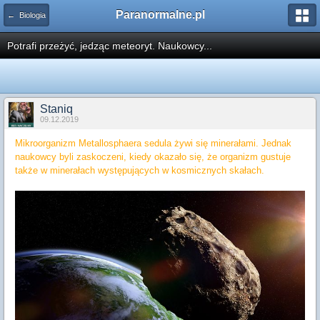
Paranormalne.pl
← Biologia
Potrafi przeżyć, jedząc meteoryt. Naukowcy...
Staniq
09.12.2019
Mikroorganizm Metallosphaera sedula żywi się minerałami. Jednak
naukowcy byli zaskoczeni, kiedy okazało się, że organizm gustuje
także w minerałach występujących w kosmicznych skałach.