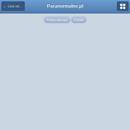
Paranormalne.pl
← Lista odznaczeń
Pełna wersja
Polski