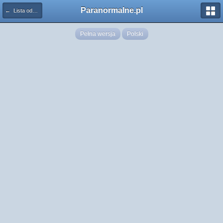
Paranormalne.pl
← Lista odznaczeń
Pełna wersja
Polski