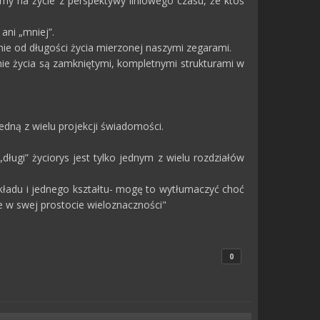
ymy na życie z perspektywy liniowego czasu, że ktoś
ani „mniej”.
nie od długości życia mierzonej naszymi zegarami.
 linie życia są zamkniętymi, kompletnymi strukturami w
jedną z wielu projekcji świadomości.
długi” życiorys jest tylko jednym z wielu rozdziałów
wkładu i jednego kształtu- mogę to wytłumaczyć choć
e w swej prostocie wieloznaczności"
0