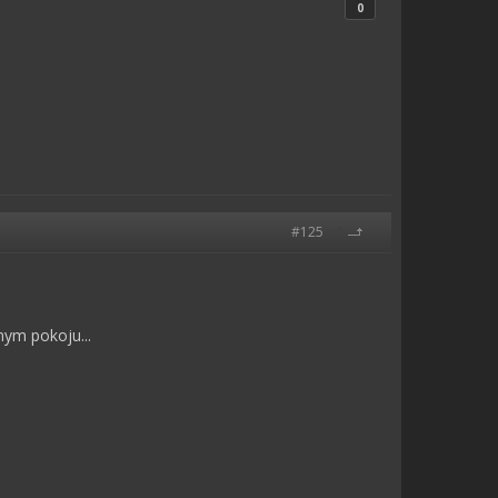
0
#125
ym pokoju...