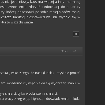
 nie jest liniowy, ktoś ma więcej a inny ma mniej
cesie „wnoszenia” zdarzeń i informacji do struktury
żył krócej, pozostawił po sobie mniej śladów, mniej
jeszcze bardziej niesprawiedliwa, niż wydaje się w
rukturze wszechświata?
0
#122
zeka”, tylko z tego, że nasz (ludzki) umysł nie potrafi
hem świadomości, więc nie da się wyobrazić stanu, w
le śmierci, tylko wyobrażenia śmierci.
ta pracy z regresją, hipnozą i doświadczeniami ludzi