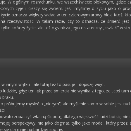
je. W ogólnym rozrachunku, we wszechświecie blokowym, gdzie czas
których żyje i cieszy się życiem. Jeśli myślimy o życiu jako o pro
 życie oznacza większy wkład w ten czterowymiarowy blok. Ktoś, kto 
 na rzeczywistość. W takim razie, czy to oznacza, że śmierć jest 
 tylko kończy życie, ale też ogranicza jego ostateczny „kształt” w st
w innym wątku - ale tutaj też to pasuje - dopiszę więc .
o ludzkie, gdyż ten lęk przed śmiercią nie wynika z tego, że „coś tam c
 braku.
 bo próbujemy myśleć o „niczym”, ale myślenie samo w sobie jest ruc
ci.
bowało zobaczyć własną ślepotę, dlatego większość ludzi boi się nie ty
ojej perspektywy, nie jako dogmat, tylko jako model, który przez la
ał się dla mnie najbardziej spójny.