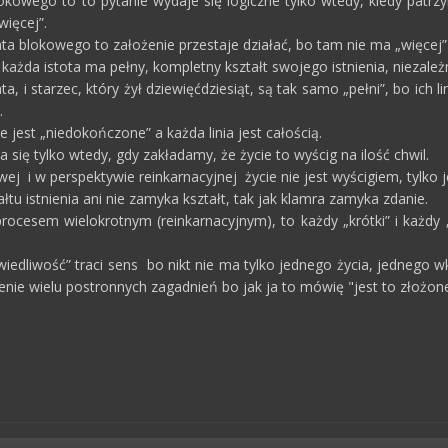
kowego to to pytanie wydaje się logiczne tylko wtedy, kiedy patrz
więcej”.
a blokowego to założenie przestaje działać, bo tam nie ma „więcej” 
każda istota ma pełny, kompletny kształt swojego istnienia, niezależ
ata, i starzec, który żył dziewięćdziesiąt, są tak samo „pełni”, bo ich
.
nie jest „niedokończone” a każda linia jest całością.
 się tylko wtedy, gdy zakładamy, że życie to wyścig na ilość chwil.
ej i w perspektywie reinkarnacyjnej życie nie jest wyścigiem, tylko 
łtu istnienia ani nie zamyka kształt, tak jak klamra zamyka zdanie.
rocesem wielokrotnym (reinkarnacyjnym), to każdy „krótki” i każdy „
wiedliwość” traci sens bo nikt nie ma tylko jednego życia, jednego 
enie wielu postronnych zagadnień bo jak ja to mówię "jest to złożon