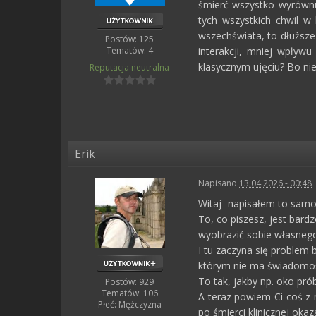
śmierć wszystko wyrównu
tych wszystkich chwil w 
wszechświata, to dłuższe
Postów: 125
Tematów: 4
interakcji, mniej wpływu
klasycznym ujęciu? Bo nie
Reputacja
neutralna
Erik
Napisano
13.04.2026 - 00:48
Witaj- napisałem to samo 
To, co piszesz, jest bardz
wyobrazić sobie własnego
I tu zaczyna się problem
którym nie ma świadomoś
To tak, jakby np. oko pró
Postów: 929
Tematów: 106
A teraz powiem Ci coś z m
Płeć:
Mężczyzna
po śmierci klinicznej okaz