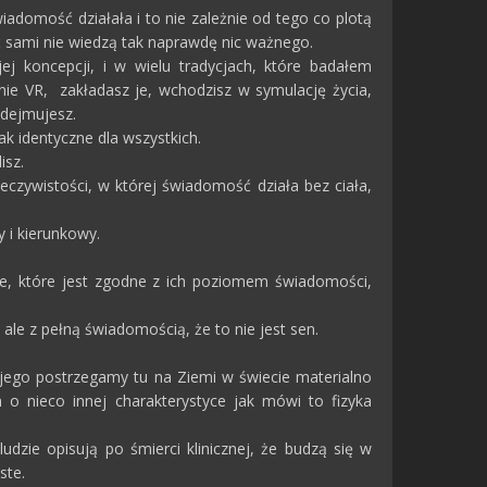
iadomość działała i to nie zależnie od tego co plotą
hoć sami nie wiedzą tak naprawdę nic ważnego.
 koncepcji, i w wielu tradycjach, które badałem
ie VR, zakładasz je, wchodzisz w symulację życia,
zdejmujesz.
nak identyczne dla wszystkich.
isz.
eczywistości, w której świadomość działa bez ciała,
y i kierunkowy.
akie, które jest zgodne z ich poziomem świadomości,
 ale z pełną świadomością, że to nie jest sen.
k jego postrzegamy tu na Ziemi w świecie materialno
 nieco innej charakterystyce jak mówi to fizyka
ludzie opisują po śmierci klinicznej, że budzą się w
ste.