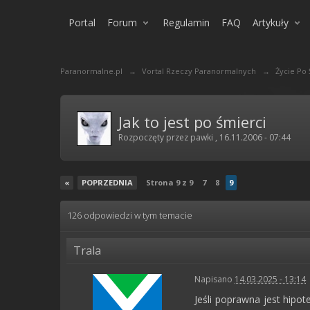
Portal
Forum
Regulamin
FAQ
Artykuły
Paranormalne.pl
→
Vortal Rzeczy Paranormalnych
→
Życie Po
Jak to jest po śmierci
Rozpoczęty przez
pawki
,
16.11.2006 - 07:44
«
POPRZEDNIA
Strona 9 z 9
7
8
9
126 odpowiedzi w tym temacie
Trala
Napisano
14.03.2025 - 13:14
Jeśli poprawna jest hipo