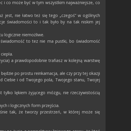
niec i co może być w tym wszystkim najważniejsze, co
już jest, nie łatwo też się tego „czegoś” w ogólnych
cje świadomości to i tak było by na tak niskim jej
tu logicznie niemożliwe.
st świadomość to tez nie ma pustki, bo świadomość
ciepła.
życia) a prawdopodobnie trafiasz w kolejną warstwę
dzie po prostu reinkarnacja, ale czy przy tej okazji
 od Ciebie i od Twojego pola, Twojego stanu, Twojej
 tylko lękiem żyjącego mózgu, nie rzeczywistością
nych i logicznych form przejścia.
śnie tak, że tworzy przestrzeń, w której może się