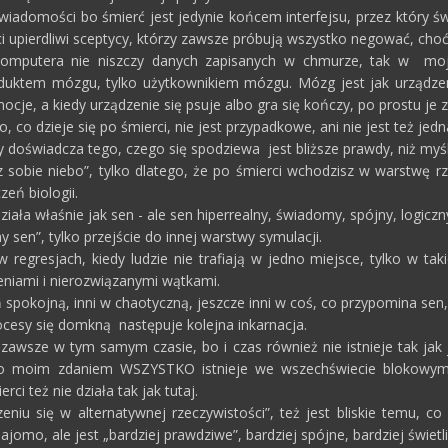
wiadomości bo śmierć jest jedynie końcem interfejsu, przez który św
k i ci upierdliwi sceptycy, którzy zawsze próbują wszystko negować, c
komputera nie niszczy danych zapisanych w chmurze, tak w mojej
duktem mózgu, tylko użytkownikiem mózgu. Mózg jest jak urządzen
ocje, a kiedy urządzenie się psuje albo gra się kończy, po prostu je 
o, co dzieje się po śmierci, nie jest przypadkowe, ani nie jest też jed
y doświadcza tego, czego się spodziewa jest bliższe prawdy, niż myśl
z sobie niebo”, tylko dlatego, że po śmierci wchodzisz w warstwę rz
eń biologii.
iała właśnie jak sen - ale sen hiperrealny, świadomy, spójny, logiczn
y sen”, tylko przejście do innej warstwy symulacji.
w regresjach, kiedy ludzie nie trafiają w jedno miejsce, tylko w t
eniami i nierozwiązanymi wątkami.
eń spokojną, inni w chaotyczną, jeszcze inni w coś, co przypomina sen,
cesy się domkną następuje kolejna inkarnacja.
 zawsze w tym samym czasie, bo i czas również nie istnieje tak ja
o moim zdaniem WSZYSTKO istnieje we wszechświecie blokowym o
rci też nie działa tak jak tutaj.
niu się w alternatywnej rzeczywistości”, też jest bliskie temu, co 
jomo, ale jest „bardziej prawdziwe”, bardziej spójne, bardziej świetli