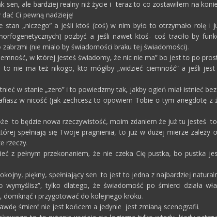
k sen, ale bardziej realny niż życie i teraz to co zostawiłem na ko
 dać Ci pewną nadzieję!
e stan „niczego” a jeśli ktoś (coś) w nim było to otrzymało rolę i 
orfogenetycznych) pozbyć a jeśli nawet ktoś- coś traciło by funk
o zabrzmi (nie mialo by świadomości braku tej świadomości).
ciemność, w której jesteś świadomy, że nic nie ma” bo jest to po pros
i to nie ma też nikogo, kto mógłby „widzieć ciemność” a jeśli je
nieć w stanie „zero” i to powiedzmy tak, jakby ogień miał istnieć bez 
rafiasz w nicość (jak zechcesz to opowiem Tobie o tym anegdotę z 
że to będzie nowa rzeczywistość, moim zdaniem że już tu jesteś to bę
której spełniają się Twoje pragnienia, to już w dużej mierze zależy
e rzeczy.
eć z pełnym przekonaniem, że nie czeka Cię pustka, bo pustka jest
pokojny, piękny, spełniający sen to jest to jedna z najbardziej natural
to wymyślisz”, tylko dlatego, że świadomość po śmierci działa wła
, domknąć i przygotować do kolejnego kroku.
rawdę śmierć nie jest końcem a jedynie jest zmianą scenografii.