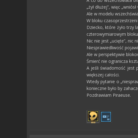
A co do wszechświata blo
„żył dłużej”, więc „wniósł 
Ale w modelu wszechświat
W bloku czasoprzestrzeni 
Dziecko, które żyło trzy l
czterowymiarowym bloku
Nic nie jest „ucięte”, nic 
Niesprawiedliwość pojawia
Ale w perspektywie blokow
Śmierć nie ogranicza kszta
A jeśli świadomość jest p
większej całości.
Wtedy pytanie o „niespra
konieczne było by zahacz
Pozdrawiam Piraeuse.