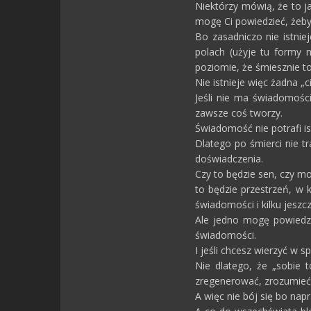
Niektórzy mówią, że to ja
mogę Ci powiedzieć, żeby
Bo zasadniczo nie istniej
polach (użyje tu formy m
poziomie, że śmiesznie t
Nie istnieje więc żadna „
Jeśli nie ma świadomośc
zawsze coś tworzy.
Świadomość nie potrafi ist
Dlatego po śmierci nie t
doświadczenia.
Czy to będzie sen, czy mo
to będzie przestrzeń, w 
świadomości i kilku jeszcz
Ale jedno mogę powiedzi
świadomości.
I jeśli chcesz wierzyć w s
Nie dlatego, że „sobie 
zregenerować, zrozumieć
A więc nie bój się bo nap