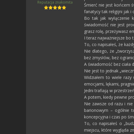
Reputacja
znakomita
Śmierć nie jest końcem ś
fanatycy tak religijni ja
Bo tak jak wyłączenie 
świadomość nie jest pro
grasz rolę, przeżywasz em
I teraz najważniejsze bo t
To, co napisałeś, że każd
Nie dlatego, że „tworzys
bez zmysłów, bez ogranicz
A świadomość bez ciała dz
Nie jest to jednak „wieczn
Widziałem to wiele razy 
emocjami, lękami, pragni
Jedni trafiają w przestrz
A potem, kiedy pewne pro
Nie zawsze od razu i nie
barionowym – ogólnie t
koncepcyjna i czas po śmie
To, co napisałeś o „budze
miejscu, które wygląda zna