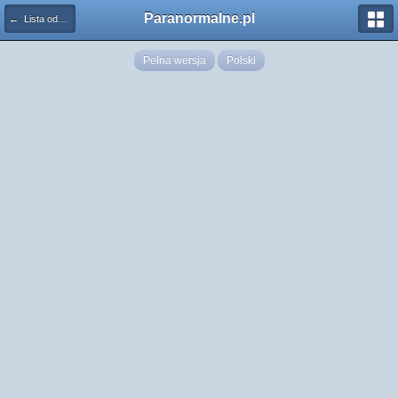
Paranormalne.pl
← Lista odznaczeń
Pełna wersja
Polski