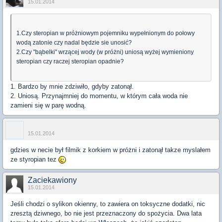
15.01.2014
1.Czy steropian w próżniowym pojemniku wypełnionym do połowy
wodą zatonie czy nadal będzie sie unosić?
2.Czy "bąbelki" wrzącej wody (w próżni) uniosą wyżej wymieniony
steropian czy raczej steropian opadnie?
1. Bardzo by mnie zdziwiło, gdyby zatonął.
2. Uniosą. Przynajmniej do momentu, w którym cała woda nie
zamieni się w parę wodną.
15.01.2014
gdzies w necie był filmik z korkiem w próżni i zatonął takze myslałem
ze styropian tez
Zaciekawiony
15.01.2014
Jeśli chodzi o sylikon okienny, to zawiera on toksyczne dodatki, nic
zresztą dziwnego, bo nie jest przeznaczony do spożycia. Dwa lata