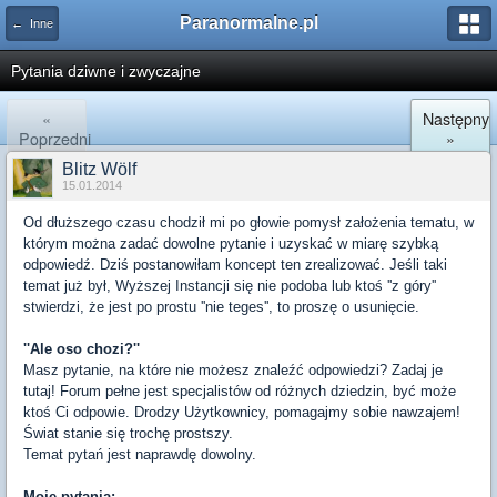
Paranormalne.pl
← Inne
Pytania dziwne i zwyczajne
«
Następny
Poprzedni
»
Blitz Wölf
15.01.2014
Od dłuższego czasu chodził mi po głowie pomysł założenia tematu, w
którym można zadać dowolne pytanie i uzyskać w miarę szybką
odpowiedź. Dziś postanowiłam koncept ten zrealizować. Jeśli taki
temat już był, Wyższej Instancji się nie podoba lub ktoś ''z góry''
stwierdzi, że jest po prostu ''nie teges'', to proszę o usunięcie.
''Ale oso chozi?''
Masz pytanie, na które nie możesz znaleźć odpowiedzi? Zadaj je
tutaj! Forum pełne jest specjalistów od różnych dziedzin, być może
ktoś Ci odpowie. Drodzy Użytkownicy, pomagajmy sobie nawzajem!
Świat stanie się trochę prostszy.
Temat pytań jest naprawdę dowolny.
Moje pytania: