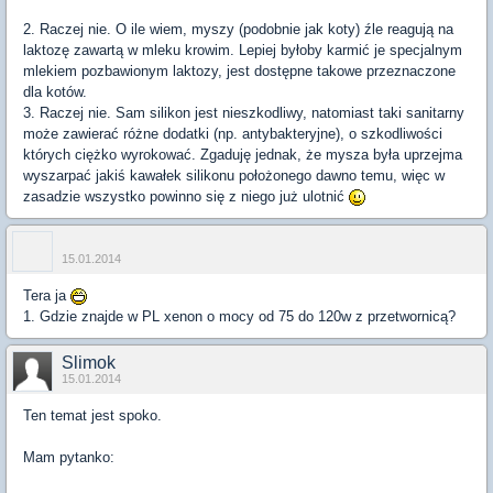
2. Raczej nie. O ile wiem, myszy (podobnie jak koty) źle reagują na
laktozę zawartą w mleku krowim. Lepiej byłoby karmić je specjalnym
mlekiem pozbawionym laktozy, jest dostępne takowe przeznaczone
dla kotów.
3. Raczej nie. Sam silikon jest nieszkodliwy, natomiast taki sanitarny
może zawierać różne dodatki (np. antybakteryjne), o szkodliwości
których ciężko wyrokować. Zgaduję jednak, że mysza była uprzejma
wyszarpać jakiś kawałek silikonu położonego dawno temu, więc w
zasadzie wszystko powinno się z niego już ulotnić
15.01.2014
Tera ja
1. Gdzie znajde w PL xenon o mocy od 75 do 120w z przetwornicą?
Slimok
15.01.2014
Ten temat jest spoko.
Mam pytanko: