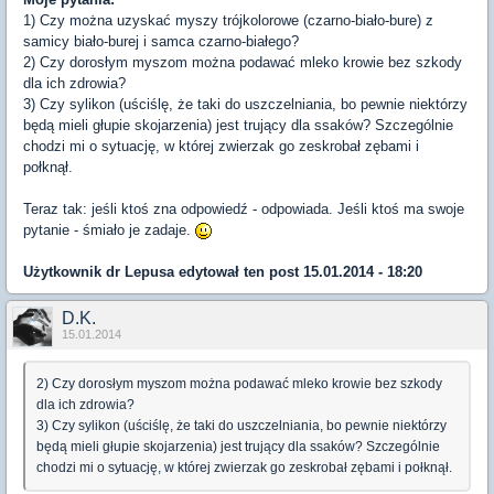
1) Czy można uzyskać myszy trójkolorowe (czarno-biało-bure) z
samicy biało-burej i samca czarno-białego?
2) Czy dorosłym myszom można podawać mleko krowie bez szkody
dla ich zdrowia?
3) Czy sylikon (uściślę, że taki do uszczelniania, bo pewnie niektórzy
będą mieli głupie skojarzenia) jest trujący dla ssaków? Szczególnie
chodzi mi o sytuację, w której zwierzak go zeskrobał zębami i
połknął.
Teraz tak: jeśli ktoś zna odpowiedź - odpowiada. Jeśli ktoś ma swoje
pytanie - śmiało je zadaje.
Użytkownik
dr Lepusa
edytował ten post 15.01.2014 - 18:20
D.K.
15.01.2014
2) Czy dorosłym myszom można podawać mleko krowie bez szkody
dla ich zdrowia?
3) Czy sylikon (uściślę, że taki do uszczelniania, bo pewnie niektórzy
będą mieli głupie skojarzenia) jest trujący dla ssaków? Szczególnie
chodzi mi o sytuację, w której zwierzak go zeskrobał zębami i połknął.