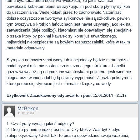
temu była taka afera bodaj we Włoszech, że jakiś szarlatan
powiększał kobietom piersi wstrzykując im pod skórę płynny sylikon
do uszczelniania. Wiele kobiet przez to zachorowało.Natomiast
dobrze oczyszczone tworzywa sylikonowe nie są szkodliwe, pewien
tym tworzywa o krótkich łańcuchach jest nawet używany jako lek na
zatwardzenia (daje poślizg). Natomiast nie obawiałbym się specjalnie
o ssaka który by połknął kawałek sylikonu już utwardzonego,
najbardziej niebezpieczne są bowiem rozpuszczalniki, które w takim
materiale odparowały.
Styropian na powierzchni wody lub innej cieczy będzie mimo próżni
nadal pływał o ile nie zostanie zniszczona jego struktura - bąbelki
gazów wewnątrz są odgrodzone warstewkami polimeru, jeśli więc nie
ulegną przerwaniu nadal będą dawały wyporność. Zresztą polistyren z
którego robi się styropian jest minimalnie lżejszy od wody.
Użytkownik
Zaciekawiony
edytował ten post 15.01.2014 - 21:17
McBekon
15.01.2014
1. Czy żyrafy wydają jakieś odgłosy?
2. Drugie pytanie bardziej osobiste: Czy ktoś z Was był kiedyś
zahipnotyzowany? Jeśli tak, to proszę opowiedzieć swoje wrażenia,