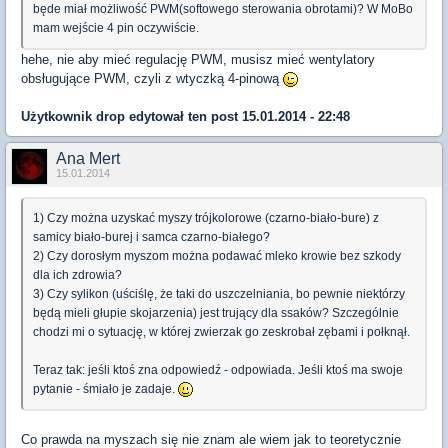
będe miał możliwość PWM(softowego sterowania obrotami)? W MoBo
mam wejście 4 pin oczywiście.
hehe, nie aby mieć regulację PWM, musisz mieć wentylatory
obsługujące PWM, czyli z wtyczką 4-pinową
Użytkownik
drop
edytował ten post 15.01.2014 - 22:48
Ana Mert
15.01.2014
1) Czy można uzyskać myszy trójkolorowe (czarno-biało-bure) z
samicy biało-burej i samca czarno-białego?
2) Czy dorosłym myszom można podawać mleko krowie bez szkody
dla ich zdrowia?
3) Czy sylikon (uściślę, że taki do uszczelniania, bo pewnie niektórzy
będą mieli głupie skojarzenia) jest trujący dla ssaków? Szczególnie
chodzi mi o sytuację, w której zwierzak go zeskrobał zębami i połknął.
Teraz tak: jeśli ktoś zna odpowiedź - odpowiada. Jeśli ktoś ma swoje
pytanie - śmiało je zadaje.
Co prawda na myszach się nie znam ale wiem jak to teoretycznie