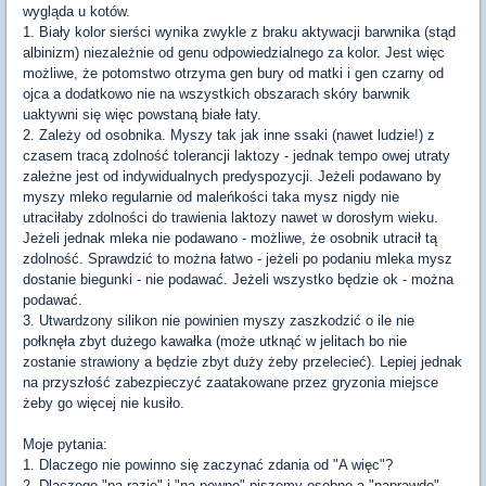
wygląda u kotów.
1. Biały kolor sierści wynika zwykle z braku aktywacji barwnika (stąd
albinizm) niezależnie od genu odpowiedzialnego za kolor. Jest więc
możliwe, że potomstwo otrzyma gen bury od matki i gen czarny od
ojca a dodatkowo nie na wszystkich obszarach skóry barwnik
uaktywni się więc powstaną białe łaty.
2. Zależy od osobnika. Myszy tak jak inne ssaki (nawet ludzie!) z
czasem tracą zdolność tolerancji laktozy - jednak tempo owej utraty
zależne jest od indywidualnych predyspozycji. Jeżeli podawano by
myszy mleko regularnie od maleńkości taka mysz nigdy nie
utraciłaby zdolności do trawienia laktozy nawet w dorosłym wieku.
Jeżeli jednak mleka nie podawano - możliwe, że osobnik utracił tą
zdolność. Sprawdzić to można łatwo - jeżeli po podaniu mleka mysz
dostanie biegunki - nie podawać. Jeżeli wszystko będzie ok - można
podawać.
3. Utwardzony silikon nie powinien myszy zaszkodzić o ile nie
połknęła zbyt dużego kawałka (może utknąć w jelitach bo nie
zostanie strawiony a będzie zbyt duży żeby przelecieć). Lepiej jednak
na przyszłość zabezpieczyć zaatakowane przez gryzonia miejsce
żeby go więcej nie kusiło.
Moje pytania:
1. Dlaczego nie powinno się zaczynać zdania od "A więc"?
2. Dlaczego "na razie" i "na pewno" piszemy osobno a "naprawdę"