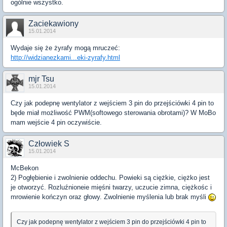
ogólnie wszystko.
Zaciekawiony
15.01.2014
Wydaje się że żyrafy mogą mruczeć:
http://widzianezkami...eki-zyrafy.html
mjr Tsu
15.01.2014
Czy jak podepnę wentylator z wejściem 3 pin do przejściówki 4 pin to
będe miał możliwość PWM(softowego sterowania obrotami)? W MoBo
mam wejście 4 pin oczywiście.
Człowiek S
15.01.2014
McBekon
2) Pogłębienie i zwolnienie oddechu
. Powieki są ciężkie, ciężko jest
je otworzyć.
Rozluźnioneie mięśni twarzy,
uczucie zimna, ciężkośc i
mrowienie kończyn oraz głowy. Zwolnienie myślenia lub brak myśli
Czy jak podepnę wentylator z wejściem 3 pin do przejściówki 4 pin to