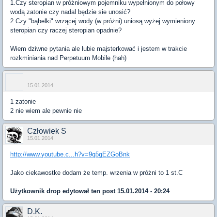
1.Czy steropian w próżniowym pojemniku wypełnionym do połowy
wodą zatonie czy nadal będzie sie unosić?
2.Czy "bąbelki" wrzącej wody (w próżni) uniosą wyżej wymieniony
steropian czy raczej steropian opadnie?
Wiem dziwne pytania ale lubie majsterkować i jestem w trakcie
rozkminiania nad Perpetuum Mobile (hah)
15.01.2014
1 zatonie
2 nie wiem ale pewnie nie
Człowiek S
15.01.2014
http://www.youtube.c...h?v=9q5gEZGoBnk
Jako ciekawostke dodam że temp. wrzenia w próżni to 1 st.C
Użytkownik
drop
edytował ten post 15.01.2014 - 20:24
D.K.