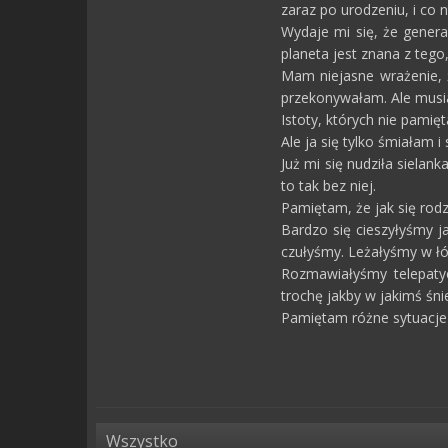
zaraz po urodzeniu, i co
Wydaje mi się, że genera
planeta jest znana z tego
Mam niejasne wrażenie, ż
przekonywałam. Ale musia
Istoty, których nie pamię
Ale ja się tylko śmiałam 
Już mi się nudziła sielan
to tak bez niej.
Pamiętam, że jak się rod
Bardzo się cieszyłyśmy j
czułyśmy. Leżałyśmy w łó
Rozmawiałyśmy telepaty
trochę jakby w jakimś śn
Pamiętam różne sytuacje z
Wszystko