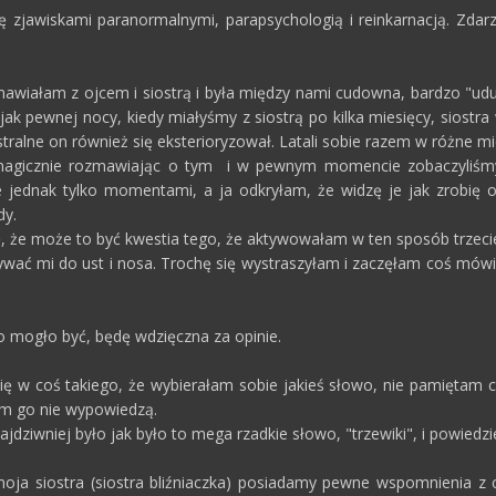
się zjawiskami paranormalnymi, parapsychologią i reinkarnacją. Zda
awiałam z ojcem i siostrą i była między nami cudowna, bardzo "u
jak pewnej nocy, kiedy miałyśmy z siostrą po kilka miesięcy, siostra
stralne on również się eksterioryzował. Latali sobie razem w różne mi
magicznie rozmawiając o tym i w pewnym momencie zobaczyliśmy p
i je jednak tylko momentami, a ja odkryłam, że widzę je jak zrobię
dy.
, że może to być kwestia tego, że aktywowałam w ten sposób trzecie 
wać mi do ust i nosa. Trochę się wystraszyłam i zaczęłam coś mówić,
to mogło być, będę wdzięczna za opinie.
ię w coś takiego, że wybierałam sobie jakieś słowo, nie pamiętam 
iem go nie wypowiedzą.
jdziwniej było jak było to mega rzadkie słowo, "trzewiki", i powiedzie
oja siostra (siostra bliźniaczka) posiadamy pewne wspomnienia z 