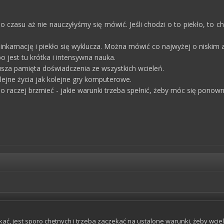
 do czasu aż nie nauczyłyśmy się mówić. Jeśli chodzi o to piekło, to 
nkarnację i piekło się wyklucza. Można mówić co najwyżej o niskim a
bo jest tu krótka i intensywna nauka.
usza pamięta doświadczenia ze wszystkich wcieleń.
olejne życia jak kolejne gry komputerowe.
o raczej brzmieć - jakie warunki trzeba spełnić, żeby móc się ponown
ać, jest sporo chętnych i trzeba zaczekać na ustalone warunki, żeby wcie