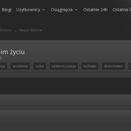
Blogi
Użytkownicy
Osiągnięcia
Ostatnie 24h
Ostatnie 
 Śmierci
→
Nasze Historie
im życiu
6
acja
wcielenia
oobe
eksterioryzacja
bliźniaki
dzieciństwo