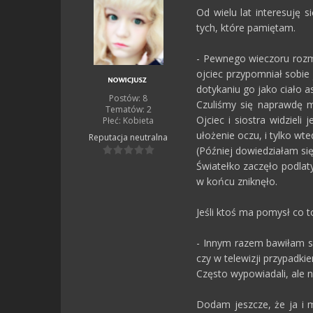
Od wielu lat interesuję 
tych, które pamiętam.
- Pewnego wieczoru rozm
ojciec przypomniał sobie 
dotykaniu go jako ciało a
Postów: 8
Czuliśmy się naprawdę 
Tematów: 2
Ojciec i siostra widziel
Płeć:
Kobieta
ułożenie oczu, i tylko wte
Reputacja
neutralna
(Później dowiedziałam się
Światełko zaczęło podlaty
w końcu zniknęło.
Jeśli ktoś ma pomysł co 
- Innym razem bawiłam s
czy w telewizji przypadk
Często wypowiadali, ale na
Dodam jeszcze, że ja i m