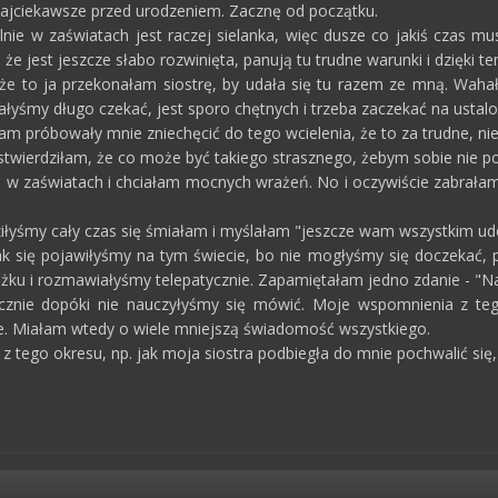
 najciekawsze przed urodzeniem. Zacznę od początku.
lnie w zaświatach jest raczej sielanka, więc dusze co jakiś czas m
, że jest jeszcze słabo rozwinięta, panują tu trudne warunki i dzięki
e to ja przekonałam siostrę, by udała się tu razem ze mną. Wahała
łyśmy długo czekać, jest sporo chętnych i trzeba zaczekać na ustalo
tam próbowały mnie zniechęcić do tego wcielenia, że to za trudne, nie
i stwierdziłam, że co może być takiego strasznego, żebym sobie nie p
ka w zaświatach i chciałam mocnych wrażeń. No i oczywiście zabrałam
ziłyśmy cały czas się śmiałam i myślałam "jeszcze wam wszystkim u
ak się pojawiłyśmy na tym świecie, bo nie mogłyśmy się doczekać, 
żku i rozmawiałyśmy telepatycznie. Zapamiętałam jedno zdanie - "Nar
cznie dopóki nie nauczyłyśmy się mówić. Moje wspomnienia z teg
ie. Miałam wtedy o wiele mniejszą świadomość wszystkiego.
 tego okresu, np. jak moja siostra podbiegła do mnie pochwalić się, ż