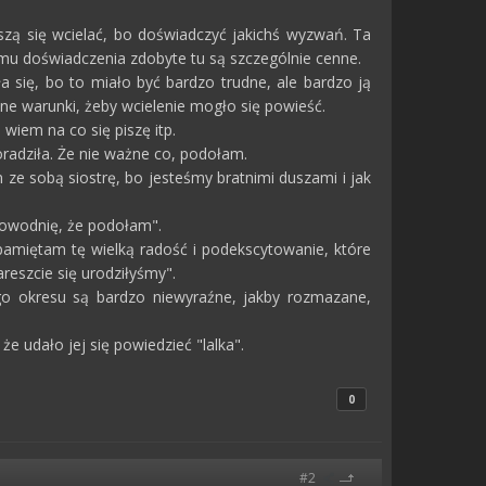
uszą się wcielać, bo doświadczyć jakichś wyzwań. Ta
 temu doświadczenia zdobyte tu są szczególnie cenne.
 się, bo to miało być bardzo trudne, ale bardzo ją
ne warunki, żeby wcielenie mogło się powieść.
 wiem na co się piszę itp.
oradziła. Że nie ważne co, podołam.
 ze sobą siostrę, bo jesteśmy bratnimi duszami i jak
dowodnię, że podołam".
pamiętam tę wielką radość i podekscytowanie, które
eszcie się urodziłyśmy".
o okresu są bardzo niewyraźne, jakby rozmazane,
e udało jej się powiedzieć "lalka".
0
#2