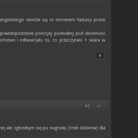
 angielskiego określa się to terminem fantasy prone
e prawdopodobnie położyły podwaliny pod skłonność
eciństwo i odtwarzało to, co przeczytało + wiara w
0
#3
ej ale zgłosłbym się po nagrodę (1mln dolarów) dla