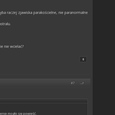
chyba raczej zjawiska parakościelne, nie paranormalne
stralu.
ie nie wcielać?
0
#7
lenie mogło się powieść.