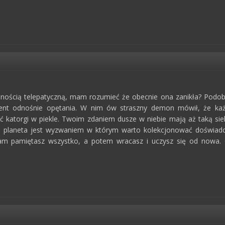
lnością telepatyczną, mam rozumieć że obecnie ona zanikła? Podob
ment odnośnie opętania. W nim ów straszny demon mówił, że każd
ć katorgi w piekle. Twoim zdaniem dusze w niebie mają aż taką sie
 planeta jest wyzwaniem w którym warto kolekcjonować doświadcz
m pamiętasz wszystko, a potem wracasz i uczysz się od nowa. Ost