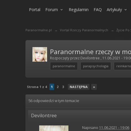
Portal
Forum
Regulamin
FAQ
Artykuły
Paranormalne.pl
→
Vortal Rzeczy Paranormalnych
→
Życie Po
Paranormalne rzeczy w mo
Rozpoczęty przez
Devilontree
,
11.06.2021 - 19:0
paranormalne
parapsychologia
reinkarn
Strona 1 z 4
1
2
3
NASTĘPNA
»
56 odpowiedzi w tym temacie
Devilontree
Napisano
11.06.2021 - 19:06