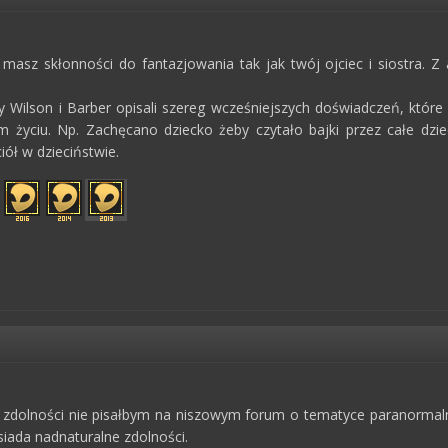
 masz skłonności do fantazjowania tak jak twój ojciec i siostra. Z
 Wilson i Barber opisali szereg wcześniejszych doświadczeń, któr
m życiu. Np. Zachęcano dziecko żeby czytało bajki przez całe dzi
ół w dzieciństwie.
 zdolności nie pisałbym na niszowym forum o tematyce paranormaln
siada nadnaturalne zdolności.