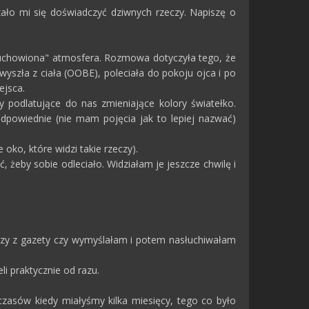
rzało mi się doświadczyć dziwnych rzeczy. Napiszę o
duchowiona" atmosfera. Rozmowa dotyczyła tego, że
 wyszła z ciała (OOBE), poleciała do pokoju ojca i po
ejsca.
odlatujące do nas zmieniające kolory światełko.
 odpowiednie (nie mam pojęcia jak to lepiej nazwać)
oko, które widzi takie rzeczy).
 żeby sobie odleciało. Widziałam je jeszcze chwilę i
czy z gazety czy wymyślałam i potem nasłuchiwałam
li praktycznie od razu.
czasów kiedy miałyśmy kilka miesięcy, tego co było