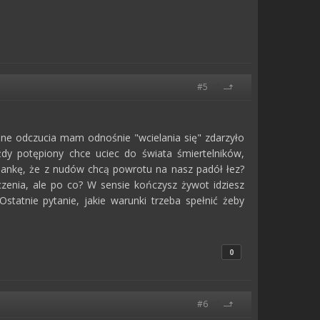
#5
ne odczucia mam odnośnie "wcielania się" zdarzyło
y potępiony chce uciec do świata śmiertelników,
lankę, że z nudów chcą powrotu na nasz padół łez?
enia, ale po co? W sensie kończysz żywot idziesz
atnie pytanie, jakie warunki trzeba spełnić żeby
0
#6