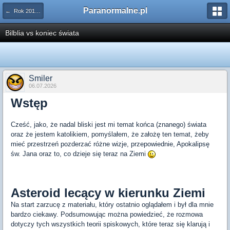
Paranormalne.pl
← Rok 2012 i Inne Proroctwa
Bilblia vs koniec świata
Smiler
06.07.2026
Wstęp
Cześć, jako, że nadal bliski jest mi temat końca (znanego) świata
oraz że jestem katolikiem, pomyślałem, że założę ten temat, żeby
mieć przestrzeń pozderzać różne wizje, przepowiednie, Apokalipsę
św. Jana oraz to, co dzieje się teraz na Ziemi
Asteroid lecący w kierunku Ziemi
Na start zarzucę z materiału, który ostatnio oglądałem i był dla mnie
bardzo ciekawy. Podsumowując można powiedzieć, że rozmowa
dotyczy tych wszystkich teorii spiskowych, które teraz się klarują i