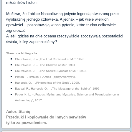
miłośników historii.
Możliwe, że Tablice Naacalów są jedynie legendą stworzoną przez
wyobraźnię jednego człowieka. A jednak – jak wiele wielkich
opowieści – pozostawiają w nas pytanie, które trudno całkowicie
zignorować.
A jeśli gdzieś na dnie oceanu rzeczywiście spoczywają pozostałości
świata, który zapomnieliśmy?
Skrócona bibliografia
Churchward, J. – „The Lost Continent of Mu”, 1926.
Churchward, J. – „The Children of Mu”, 1931.
Churchward, J. – „The Sacred Symbols of Mu”, 1933.
Platon – „Timajos” i „Kritias” (opisy Atlantydy).
Hancock, G. – „Fingerprints of the Gods”, 1995.
Bauval, R., Hancock, G. – „The Message of the Sphinx”, 1996.
Feder, K. L. – „Frauds, Myths, and Mysteries: Science and Pseudoscience in
Archaeology”, 2017.
Autor: Staniq
Przedruki i kopiowanie do innych serwisów
tylko za pozwoleniem.