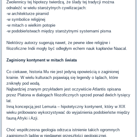
Zwolennicy tej hipotezy twierdzą, że ślady tej tradycji można
odnaleźć w wielu starożytnych cywilizacjach:
-w architekturze piramid
-w symbolice religijnej
-w mitach o wielkim potopie
-w podobieństwach między starożytnymi systemami pisma
Niektórzy autorzy sugerują nawet, że pewne idee religijne i
filozoficzne Indii mogły być odległym echem nauk kapłanów Naacal.
Zaginiony kontynent w mitach świata
Co ciekawe, historia Mu nie jest jedyną opowieścią o zaginionej
krainie. W wielu kulturach pojawiają się legendy o lądach, które
zniknęły pod wodą.
Najbardziej znanym przykładem jest oczywiście Atlantis opisana
przez Platona w dialogach filozoficznych sprzed ponad dwóch tysięcy
lat.
Inną koncepcją jest Lemuria – hipotetyczny kontynent, który w XIX
wieku próbowano wykorzystywać do wyjaśnienia podobieństw między
fauną Afryki i Azji.
Choć współczesna geologia odrzuca istnienie takich ogromnych
zaginionych lądów w niedawnej przeszłości geologicznej,