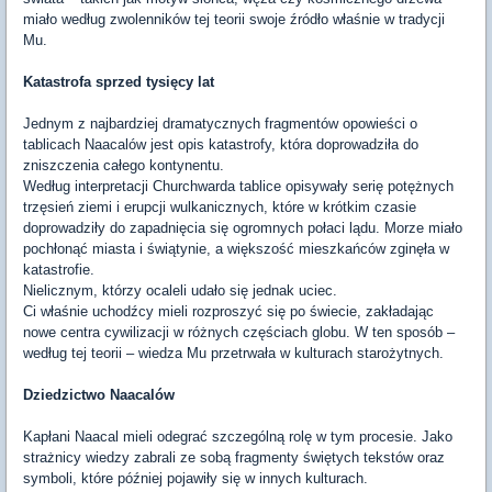
miało według zwolenników tej teorii swoje źródło właśnie w tradycji
Mu.
Katastrofa sprzed tysięcy lat
Jednym z najbardziej dramatycznych fragmentów opowieści o
tablicach Naacalów jest opis katastrofy, która doprowadziła do
zniszczenia całego kontynentu.
Według interpretacji Churchwarda tablice opisywały serię potężnych
trzęsień ziemi i erupcji wulkanicznych, które w krótkim czasie
doprowadziły do zapadnięcia się ogromnych połaci lądu. Morze miało
pochłonąć miasta i świątynie, a większość mieszkańców zginęła w
katastrofie.
Nielicznym, którzy ocaleli udało się jednak uciec.
Ci właśnie uchodźcy mieli rozproszyć się po świecie, zakładając
nowe centra cywilizacji w różnych częściach globu. W ten sposób –
według tej teorii – wiedza Mu przetrwała w kulturach starożytnych.
Dziedzictwo Naacalów
Kapłani Naacal mieli odegrać szczególną rolę w tym procesie. Jako
strażnicy wiedzy zabrali ze sobą fragmenty świętych tekstów oraz
symboli, które później pojawiły się w innych kulturach.