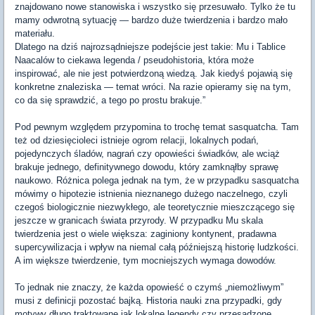
znajdowano nowe stanowiska i wszystko się przesuwało. Tylko że tu
mamy odwrotną sytuację — bardzo duże twierdzenia i bardzo mało
materiału.
Dlatego na dziś najrozsądniejsze podejście jest takie: Mu i Tablice
Naacalów to ciekawa legenda / pseudohistoria, która może
inspirować, ale nie jest potwierdzoną wiedzą. Jak kiedyś pojawią się
konkretne znaleziska — temat wróci. Na razie opieramy się na tym,
co da się sprawdzić, a tego po prostu brakuje.”
Pod pewnym względem przypomina to trochę temat sasquatcha. Tam
też od dziesięcioleci istnieje ogrom relacji, lokalnych podań,
pojedynczych śladów, nagrań czy opowieści świadków, ale wciąż
brakuje jednego, definitywnego dowodu, który zamknąłby sprawę
naukowo. Różnica polega jednak na tym, że w przypadku sasquatcha
mówimy o hipotezie istnienia nieznanego dużego naczelnego, czyli
czegoś biologicznie niezwykłego, ale teoretycznie mieszczącego się
jeszcze w granicach świata przyrody. W przypadku Mu skala
twierdzenia jest o wiele większa: zaginiony kontynent, pradawna
supercywilizacja i wpływ na niemal całą późniejszą historię ludzkości.
A im większe twierdzenie, tym mocniejszych wymaga dowodów.
To jednak nie znaczy, że każda opowieść o czymś „niemożliwym”
musi z definicji pozostać bajką. Historia nauki zna przypadki, gdy
motywy długo traktowane jak lokalne legendy czy przesadzone