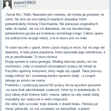
pawel19903
30.03.2026
„Temat Mu i Tablic Naacalów jest ciekawy, ale trzeba go postawić na
ziemi. Na dziś nie ma żadnych twardych dowodów, które
potwierdzałyby historię Churchwarda. Nie pokazano oryginalnych
tablic do badań, nie ma ich datowania, nie ma niezależnego
potwierdzenia języka ani kontekstu archeologicznego. Całość opiera
się praktycznie na jego relacji, a to w nauce jest za mało.
Te stare wycinki z gazet, które często krążą w necie, też niczego nie
dowodzą, to była prasa popularna, która opisywała jego twierdzenia, a
nie je weryfikowała. To duża różnica.
Druga sprawa to sama geologia. Według obecnej wiedzy nie ma
możliwości, żeby w ostatnich dziesiątkach tysięcy lat istniał na
Pacyfiku ogromny kontynent, który nagle się zapadł. Takie procesy
trwają miliony lat i zostawiają bardzo wyraźne ślady , a czegoś
takiego po prostu nie mamy.
Podobnie z cywilizacją sprzed 50 tysięcy lat na wysokim poziomie
,na razie brak jakichkolwiek znalezisk, które by to potwierdzały. A
przy takiej skali (miliony ludzi, miasta, wpływ na cały świat) ślady
musiałyby być widoczne w wielu miejscach.
Ale żeby było uczciwie: brak dowodu ≠ dowód braku. Historia już
nieraz pokazała, że coś uznawano za niemożliwe, a potem