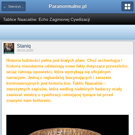
Paranormalne.pl
← Starożytne Cywilizacje
Tablice Naacalów: Echo Zaginionej Cywilizacji
Staniq
08.03.2026
Historia ludzkości pełna jest białych plam. Choć archeologia i
historia nieustannie odsłaniają nowe fakty dotyczące przeszłości,
wciąż istnieją opowieści, które wymykają się oficjalnym
narracjom. Jedną z najbardziej fascynujących i zarazem
kontrowersyjnych jest historia tzw. Tablic Naacalów –
starożytnych zapisów, które według niektórych badaczy miały
zawierać wiedzę o cywilizacji istniejącej tysiące lat przed
znanymi nam kulturami.