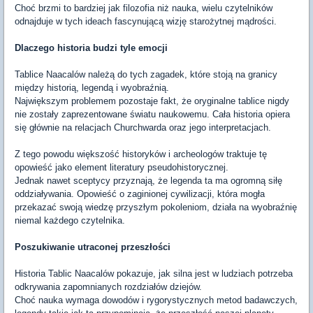
Choć brzmi to bardziej jak filozofia niż nauka, wielu czytelników
odnajduje w tych ideach fascynującą wizję starożytnej mądrości.
Dlaczego historia budzi tyle emocji
Tablice Naacalów należą do tych zagadek, które stoją na granicy
między historią, legendą i wyobraźnią.
Największym problemem pozostaje fakt, że oryginalne tablice nigdy
nie zostały zaprezentowane światu naukowemu. Cała historia opiera
się głównie na relacjach Churchwarda oraz jego interpretacjach.
Z tego powodu większość historyków i archeologów traktuje tę
opowieść jako element literatury pseudohistorycznej.
Jednak nawet sceptycy przyznają, że legenda ta ma ogromną siłę
oddziaływania. Opowieść o zaginionej cywilizacji, która mogła
przekazać swoją wiedzę przyszłym pokoleniom, działa na wyobraźnię
niemal każdego czytelnika.
Poszukiwanie utraconej przeszłości
Historia Tablic Naacalów pokazuje, jak silna jest w ludziach potrzeba
odkrywania zapomnianych rozdziałów dziejów.
Choć nauka wymaga dowodów i rygorystycznych metod badawczych,