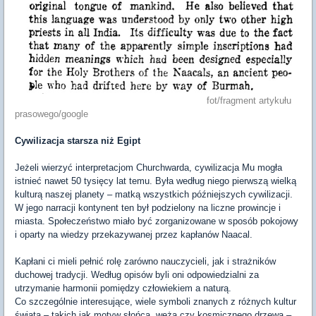
fot/fragment artykułu
prasowego/google
Cywilizacja starsza niż Egipt
Jeżeli wierzyć interpretacjom Churchwarda, cywilizacja Mu mogła
istnieć nawet 50 tysięcy lat temu. Była według niego pierwszą wielką
kulturą naszej planety – matką wszystkich późniejszych cywilizacji.
W jego narracji kontynent ten był podzielony na liczne prowincje i
miasta. Społeczeństwo miało być zorganizowane w sposób pokojowy
i oparty na wiedzy przekazywanej przez kapłanów Naacal.
Kapłani ci mieli pełnić rolę zarówno nauczycieli, jak i strażników
duchowej tradycji. Według opisów byli oni odpowiedzialni za
utrzymanie harmonii pomiędzy człowiekiem a naturą.
Co szczególnie interesujące, wiele symboli znanych z różnych kultur
świata – takich jak motyw słońca, węża czy kosmicznego drzewa –