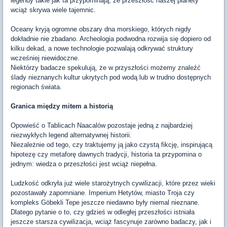
legendy takie jak ta przypominają, że przeszłość naszej planety
wciąż skrywa wiele tajemnic.
Oceany kryją ogromne obszary dna morskiego, których nigdy
dokładnie nie zbadano. Archeologia podwodna rozwija się dopiero od
kilku dekad, a nowe technologie pozwalają odkrywać struktury
wcześniej niewidoczne.
Niektórzy badacze spekulują, że w przyszłości możemy znaleźć
ślady nieznanych kultur ukrytych pod wodą lub w trudno dostępnych
regionach świata.
Granica między mitem a historią
Opowieść o Tablicach Naacalów pozostaje jedną z najbardziej
niezwykłych legend alternatywnej historii.
Niezależnie od tego, czy traktujemy ją jako czystą fikcję, inspirującą
hipotezę czy metaforę dawnych tradycji, historia ta przypomina o
jednym: wiedza o przeszłości jest wciąż niepełna.
Ludzkość odkryła już wiele starożytnych cywilizacji, które przez wieki
pozostawały zapomniane. Imperium Hetytów, miasto Troja czy
kompleks Göbekli Tepe jeszcze niedawno były niemal nieznane.
Dlatego pytanie o to, czy gdzieś w odległej przeszłości istniała
jeszcze starsza cywilizacja, wciąż fascynuje zarówno badaczy, jak i