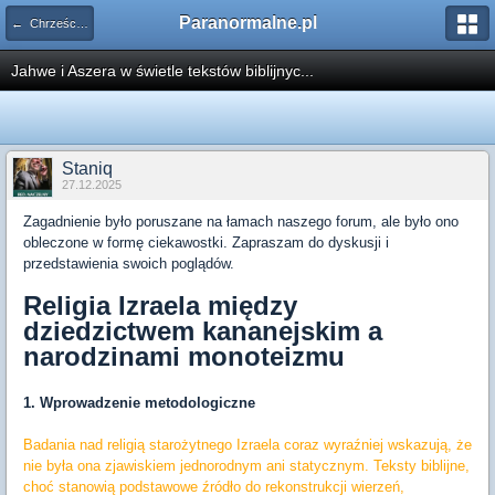
Paranormalne.pl
← Chrześcijaństwo
Jahwe i Aszera w świetle tekstów biblijnyc...
Staniq
27.12.2025
Zagadnienie było poruszane na łamach naszego forum, ale było ono
obleczone w formę ciekawostki. Zapraszam do dyskusji i
przedstawienia swoich poglądów.
Religia Izraela między
dziedzictwem kananejskim a
narodzinami monoteizmu
1. Wprowadzenie metodologiczne
Badania nad religią starożytnego Izraela coraz wyraźniej wskazują, że
nie była ona zjawiskiem jednorodnym ani statycznym. Teksty biblijne,
choć stanowią podstawowe źródło do rekonstrukcji wierzeń,