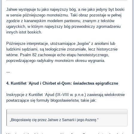
Jahwe występuje tu jako najwyższy bóg, a nie jako jedyny byt boski
w sensie późniejszego monoteizmu. Taki obraz pozostaje w pełnej
zgodzie z kananejskim modelem panteonu, znanym z tekstów
ugaryckich, w którym najwyższy bóg przewodniczy zgromadzeniu
innych istot boskich.
Późniejsze interpretacje, utożsamiające „bogów” z aniołami lub
ludzkimi sędziami, są teologicznie zrozumiałe, lecz historycznie
wtórne. Psalm 82 zachowuje echo etapu henoteistycznego,
poprzedzającego radykalny monoteizm okresu wygnania.
---
4. Kuntillet ʿAjrud i Chirbet el-Qom: świadectwa epigraficzne
Inskrypcje z Kuntillet ʿAjrud (IX–VIII w. p.n.e.) zawierają wielokrotnie
powtarzające się formuły błogosławieństw, takie jak:
„Błogosławię cię przez Jahwe z Samarii i jego Aszerę.”