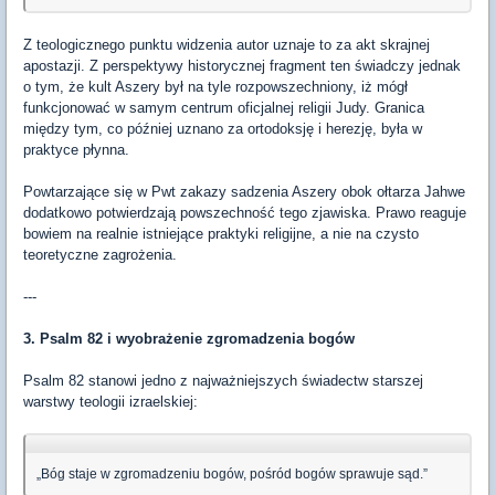
Z teologicznego punktu widzenia autor uznaje to za akt skrajnej
apostazji. Z perspektywy historycznej fragment ten świadczy jednak
o tym, że kult Aszery był na tyle rozpowszechniony, iż mógł
funkcjonować w samym centrum oficjalnej religii Judy. Granica
między tym, co później uznano za ortodoksję i herezję, była w
praktyce płynna.
Powtarzające się w Pwt zakazy sadzenia Aszery obok ołtarza Jahwe
dodatkowo potwierdzają powszechność tego zjawiska. Prawo reaguje
bowiem na realnie istniejące praktyki religijne, a nie na czysto
teoretyczne zagrożenia.
---
3. Psalm 82 i wyobrażenie zgromadzenia bogów
Psalm 82 stanowi jedno z najważniejszych świadectw starszej
warstwy teologii izraelskiej:
„Bóg staje w zgromadzeniu bogów, pośród bogów sprawuje sąd.”