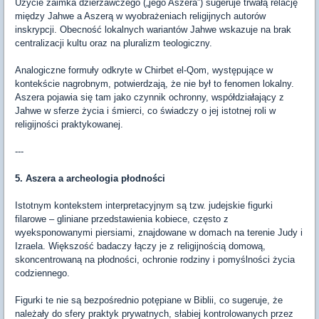
Użycie zaimka dzierżawczego („jego Aszera”) sugeruje trwałą relację
między Jahwe a Aszerą w wyobrażeniach religijnych autorów
inskrypcji. Obecność lokalnych wariantów Jahwe wskazuje na brak
centralizacji kultu oraz na pluralizm teologiczny.
Analogiczne formuły odkryte w Chirbet el-Qom, występujące w
kontekście nagrobnym, potwierdzają, że nie był to fenomen lokalny.
Aszera pojawia się tam jako czynnik ochronny, współdziałający z
Jahwe w sferze życia i śmierci, co świadczy o jej istotnej roli w
religijności praktykowanej.
---
5. Aszera a archeologia płodności
Istotnym kontekstem interpretacyjnym są tzw. judejskie figurki
filarowe – gliniane przedstawienia kobiece, często z
wyeksponowanymi piersiami, znajdowane w domach na terenie Judy i
Izraela. Większość badaczy łączy je z religijnością domową,
skoncentrowaną na płodności, ochronie rodziny i pomyślności życia
codziennego.
Figurki te nie są bezpośrednio potępiane w Biblii, co sugeruje, że
należały do sfery praktyk prywatnych, słabiej kontrolowanych przez