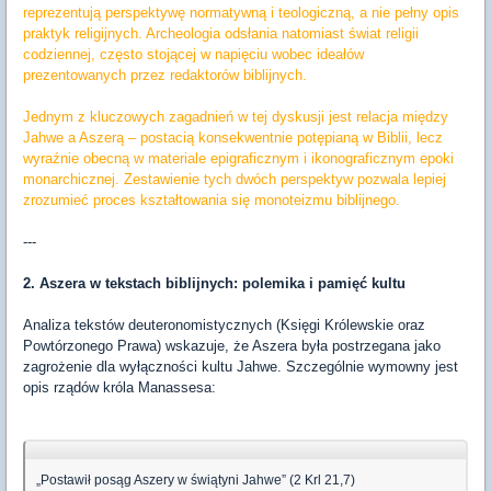
reprezentują perspektywę normatywną i teologiczną, a nie pełny opis
praktyk religijnych. Archeologia odsłania natomiast świat religii
codziennej, często stojącej w napięciu wobec ideałów
prezentowanych przez redaktorów biblijnych.
Jednym z kluczowych zagadnień w tej dyskusji jest relacja między
Jahwe a Aszerą – postacią konsekwentnie potępianą w Biblii, lecz
wyraźnie obecną w materiale epigraficznym i ikonograficznym epoki
monarchicznej. Zestawienie tych dwóch perspektyw pozwala lepiej
zrozumieć proces kształtowania się monoteizmu biblijnego.
---
2. Aszera w tekstach biblijnych: polemika i pamięć kultu
Analiza tekstów deuteronomistycznych (Księgi Królewskie oraz
Powtórzonego Prawa) wskazuje, że Aszera była postrzegana jako
zagrożenie dla wyłączności kultu Jahwe. Szczególnie wymowny jest
opis rządów króla Manassesa:
„Postawił posąg Aszery w świątyni Jahwe” (2 Krl 21,7)