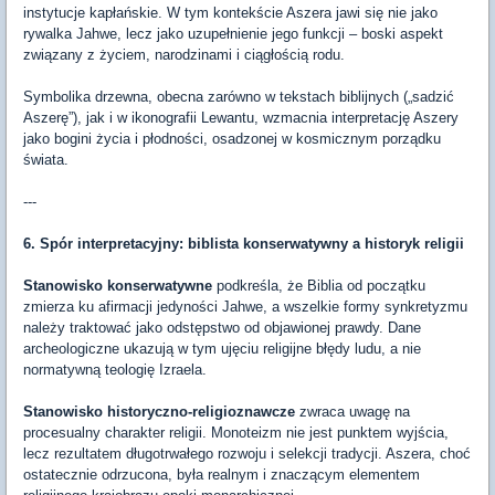
instytucje kapłańskie. W tym kontekście Aszera jawi się nie jako
rywalka Jahwe, lecz jako uzupełnienie jego funkcji – boski aspekt
związany z życiem, narodzinami i ciągłością rodu.
Symbolika drzewna, obecna zarówno w tekstach biblijnych („sadzić
Aszerę”), jak i w ikonografii Lewantu, wzmacnia interpretację Aszery
jako bogini życia i płodności, osadzonej w kosmicznym porządku
świata.
---
6. Spór interpretacyjny: biblista konserwatywny a historyk religii
Stanowisko konserwatywne
podkreśla, że Biblia od początku
zmierza ku afirmacji jedyności Jahwe, a wszelkie formy synkretyzmu
należy traktować jako odstępstwo od objawionej prawdy. Dane
archeologiczne ukazują w tym ujęciu religijne błędy ludu, a nie
normatywną teologię Izraela.
Stanowisko historyczno-religioznawcze
zwraca uwagę na
procesualny charakter religii. Monoteizm nie jest punktem wyjścia,
lecz rezultatem długotrwałego rozwoju i selekcji tradycji. Aszera, choć
ostatecznie odrzucona, była realnym i znaczącym elementem