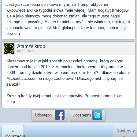
Jest jeszcze teoria spiskowa o tym, że Trump faktycznie
wypowiedziałkilka tygodni słowa mnie więcej; Mam bogatych wrogów
ale a jako pierwszy mogę dokonać zmian, dla tego muszę naglę
zniknąć ale powrócę. Ale co tu miał na myśli, nie wiadomo, traktuję to
jako ciekawostkę ale jeśli ktoś głębiej siedzi w temacie, chętnie się
dowiem.
Atamzsiktrop
09.10.2020
Niesamowite jest w jaki sposób połączyłeś chorobę, którą odkryto
dopiero pod koniec 2019, z Michaelem Jacksonem, który umarł w
2009. I co się działo z tym wirusem przez te 10 lat? I dlaczego akurat
Michael Jackson na niego zachorował? Dlaczego nikt inny się nie
zaraził?
Zresztą każdy twój temat jest niesamowity. Po prostu komediowe
złoto.
Udostępnij
Udostępnij
«
Następny
Poprzedni
»