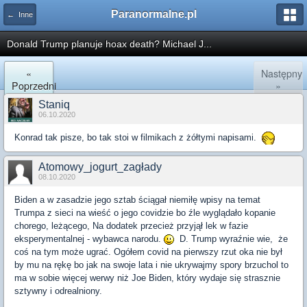
Paranormalne.pl
← Inne
Donald Trump planuje hoax death? Michael J...
«
Następny
Poprzedni
»
Staniq
06.10.2020
Konrad tak pisze, bo tak stoi w filmikach z żółtymi napisami.
Atomowy_jogurt_zagłady
08.10.2020
Biden a w zasadzie jego sztab ściągał niemiłę wpisy na temat
Trumpa z sieci na wieść o jego covidzie bo źle wyglądało kopanie
chorego, leżącego, Na dodatek przecież przyjął lek w fazie
eksperymentalnej - wybawca narodu.
D. Trump wyraźnie wie, że
coś na tym może ugrać. Ogółem covid na pierwszy rzut oka nie był
by mu na rękę bo jak na swoje lata i nie ukrywajmy spory brzuchol to
ma w sobie więcej werwy niż Joe Biden, który wydaje się strasznie
sztywny i odrealniony.