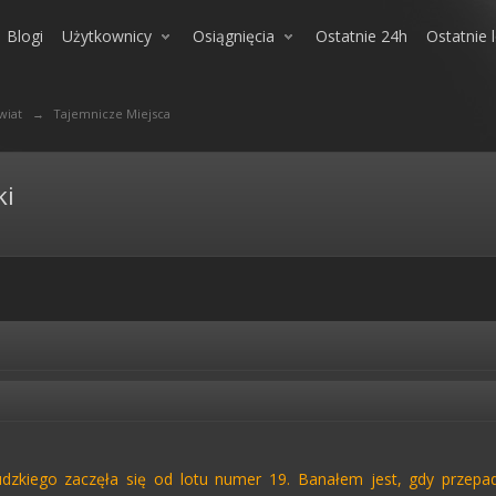
Blogi
Użytkownicy
Osiągnięcia
Ostatnie 24h
Ostatnie 
wiat
→
Tajemnicze Miejsca
ki
zkiego zaczęła się od lotu numer 19. Banałem jest, gdy przepada