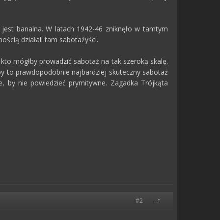
jest banalna. W latach 1942-46 zniknęło w tamtym
ścią działali tam sabotażyści.
 kto mógłby prowadzić sabotaż na tak szeroką skalę.
łby to prawdopodobnie najbardziej skuteczny sabotaż
e, by nie powiedzieć prymitywne. Zagadka Trójkąta
#2