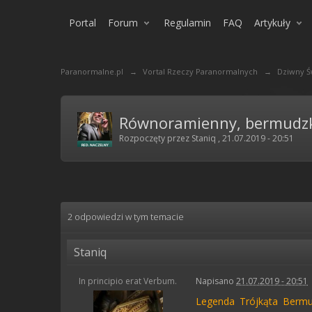
Portal
Forum
Regulamin
FAQ
Artykuły
Paranormalne.pl
→
Vortal Rzeczy Paranormalnych
→
Dziwny Ś
Równoramienny, bermudz
Rozpoczęty przez
Staniq
,
21.07.2019 - 20:51
2 odpowiedzi w tym temacie
Staniq
In principio erat Verbum.
Napisano
21.07.2019 - 20:51
Legenda Trójkąta Bermud