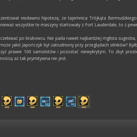
zentował niedawno hipotezę, że tajemnica Trójkąta Bermudzkiego 
nieważ wszystkie te maszyny startowały z Fort Lauderdale, to z pewno
czekiwać po brukowcu. Nie pada nawet najbardziej mglista sugestia,
może jakiś Japończyk był zatrudniony przy przeglądach silników? By
szczyć prawie 100 samolotów i pozostać niewykrytym. To zbyt prost
ością aż tak prymitywna nie jest.