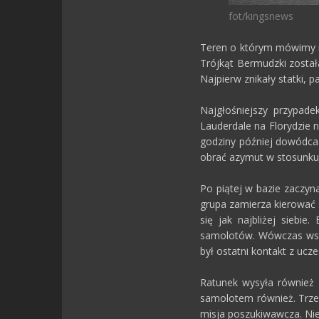
fot/kingsnews
Teren o którym mówimy ro
Trójkąt Bermudzki został
Najpierw znikały statki, 
Najgłośniejszy przypad
Lauderdale na Florydzie 
godziny później dowódca
obrać azymut w stosunku d
Po piątej w bazie zaczy
grupa zamierza kierować 
się jak najbliżej siebi
samolotów. Wówczas wszy
był ostatni kontakt z ucz
Ratunek wysyła również 
samolotem również. Trzec
misja poszukiwawcza. Nie