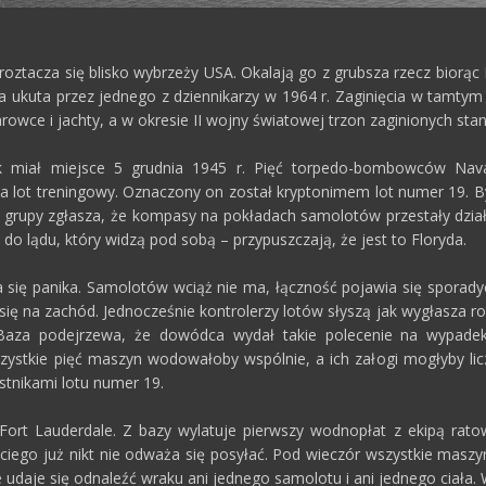
ztacza się blisko wybrzeży USA. Okalają go z grubsza rzecz biorą
a ukuta przez jednego z dziennikarzy w 1964 r. Zaginięcia w tamtym 
parowce i jachty, a w okresie II wojny światowej trzon zaginionych sta
ek miał miejsce 5 grudnia 1945 r. Pięć torpedo-bombowców Nava
na lot treningowy. Oznaczony on został kryptonimem lot numer 19. 
 grupy zgłasza, że kompasy na pokładach samolotów przestały dzi
o lądu, który widzą pod sobą – przypuszczają, że jest to Floryda.
na się panika. Samolotów wciąż nie ma, łączność pojawia się spor
się na zachód. Jednocześnie kontrolerzy lotów słyszą jak wygłasza r
e. Baza podejrzewa, że dowódca wydał takie polecenie na wypad
stkie pięć maszyn wodowałoby wspólnie, a ich załogi mogłyby li
estnikami lotu numer 19.
Fort Lauderdale. Z bazy wylatuje pierwszy wodnopłat z ekipą ratow
iego już nikt nie odważa się posyłać. Pod wieczór wszystkie maszyn
 udaje się odnaleźć wraku ani jednego samolotu i ani jednego ciała