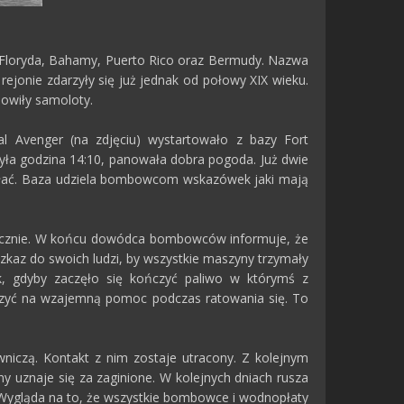
c Floryda, Bahamy, Puerto Rico oraz Bermudy. Nazwa
rejonie zdarzyły się już jednak od połowy XIX wieku.
nowiły samoloty.
l Avenger (na zdjęciu) wystartowało z bazy Fort
Była godzina 14:10, panowała dobra pogoda. Już dwie
ałać. Baza udziela bombowcom wskazówek jaki mają
adycznie. W końcu dowódca bombowców informuje, że
ozkaz do swoich ludzi, by wszystkie maszyny trzymały
ek, gdyby zaczęło się kończyć paliwo w którymś z
czyć na wzajemną pomoc podczas ratowania się. To
niczą. Kontakt z nim zostaje utracony. Z kolejnym
y uznaje się za zaginione. W kolejnych dniach rusza
. Wygląda na to, że wszystkie bombowce i wodnopłaty