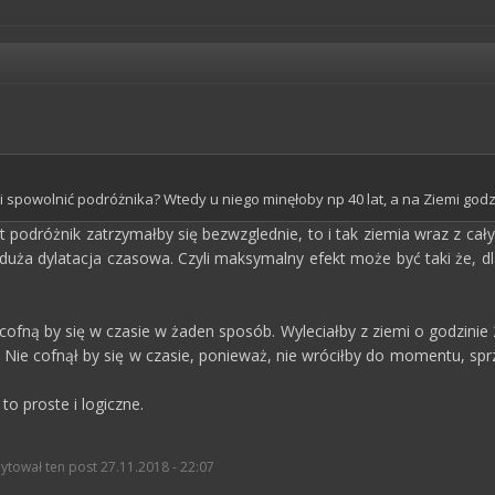
i spowolnić podróżnika? Wtedy u niego minęłoby np 40 lat, a na Ziemi godzin
 podróżnik zatrzymałby się bezwzglednie, to i tak ziemia wraz z cał
 duża dylatacja czasowa. Czyli maksymalny efekt może być taki że, dl
cofną by się w czasie w żaden sposób. Wyleciałby z ziemi o godzinie 
t. Nie cofnął by się w czasie, ponieważ, nie wróciłby do momentu, s
o proste i logiczne.
ytował ten post 27.11.2018 - 22:07