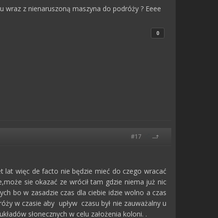
oku wraz z nienaruszoną maszyna do podróży ? Eeee
0
#17
set lat więc de facto nie będzie mieć do czego wracać
,może sie okazać ze wrócił tam gdzie niema już nic
ych bo w zasadzie czas dla ciebie idzie wolno a czas
dróży w czasie aby upływ czasu był nie zauważalny u
 układów słonecznych w celu założenia koloni. .