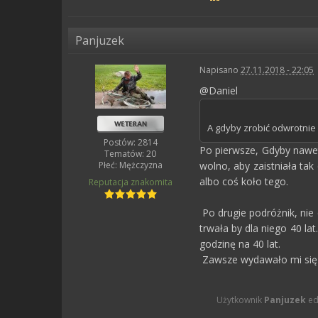
Panjuzek
Napisano
27.11.2018 - 22:05
@Daniel
A gdyby zrobić odwrotnie 
Postów: 2814
Po pierwsze, Gdyby nawet
Tematów: 20
Płeć:
Mężczyzna
wolno, aby zaistniała tak
albo coś koło tego.
Reputacja
znakomita
Po drugie podróżnik, nie 
trwała by dla niego 40 la
godzinę na 40 lat.
Zawsze wydawało mi się t
Użytkownik
Panjuzek
ed