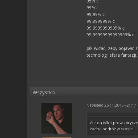
95% c 10
99% c 10
99,99% c 
99,999999% c
99,9999999999%
99,999999999999
Jak widać, zeby pojawic s
technologii sfera fantazji.
Wszystko
Napisano
26.11.2018 - 21:17
Ale on tylko prowizoryczn
żadna podróż w czasie.