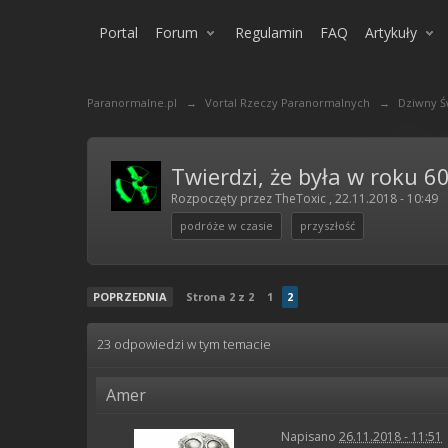
Portal
Forum
Regulamin
FAQ
Artykuły
Paranormalne.pl
→
Vortal Rzeczy Paranormalnych
→
Dziwny Ś
Twierdzi, że była w roku 6
Rozpoczęty przez
TheToxic
,
22.11.2018 - 10:49
podróże w czasie
przyszłość
POPRZEDNIA
Strona 2 z 2
1
2
23 odpowiedzi w tym temacie
Amer
Napisano
26.11.2018 - 11:51