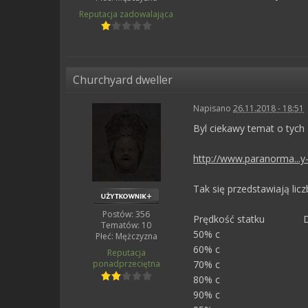
Reputacja
zadowalająca
Churchyard dweller
Napisano
26.11.2018 - 18:51
Byl ciekawy temat o tych
http://www.paranorma...y
Tak się przedstawiają licz
Postów: 356
Prędkość statku Dl
Tematów: 10
50% c 10
Płeć:
Mężczyzna
60% c 10
Reputacja
ponadprzeciętna
70% c 10
80% c 10
90% c 10