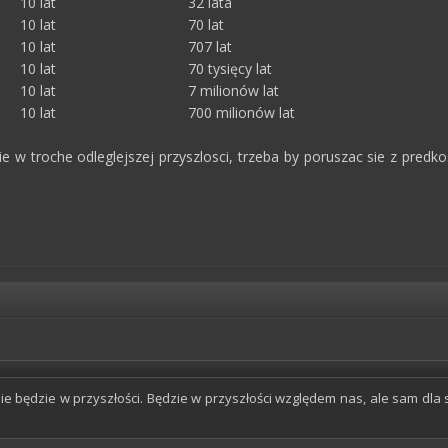
 lat 32 lata
 lat 70 lat
10 lat 707 lat
 10 lat 70 tysięcy lat
 c 10 lat 7 milionów lat
99% c 10 lat 700 milionów lat
ie w troche odleglejszej przyszlosci, trzeba by poruszac sie z pred
ie będzie w przyszłości. Będzie w przyszłości względem nas, ale sam dla s