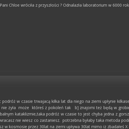
 Pani Chloe wróciła z przyszłości ? Odnalazła laboratorium w 6000 r
c podróż w czasie trwajacą kilka lat dla niego na ziemi upłynie kilka
e nie żyła może któreś z pokoleń tak b] znajomi też będą w grobie
balnym kataklizmie,taka podróż w czasie to jest chyba jedna z gorsz
k wracasz nie wiesz co zastaniesz. potrzebna byłaby taka metoda po
atasz w kosmosie przez 30lat na ziemi upływa 30lat mimo iz zbadałeś X