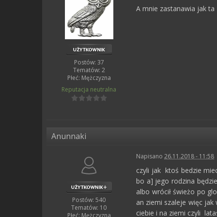
A mnie zastanawia jak ta
Postów: 37
Tematów: 2
Płeć:
Mężczyzna
Reputacja
neutralna
Anunnaki
Napisano
26.11.2018 - 11:58
czyli jak ktoś bedzie mie
bo a] jego rodzina będzi
albo wrócił świeżo po glo
Postów: 540
an ziemi szaleje więc ja
Tematów: 10
ciebie i na ziemi czyli l
Płeć:
Mężczyzna