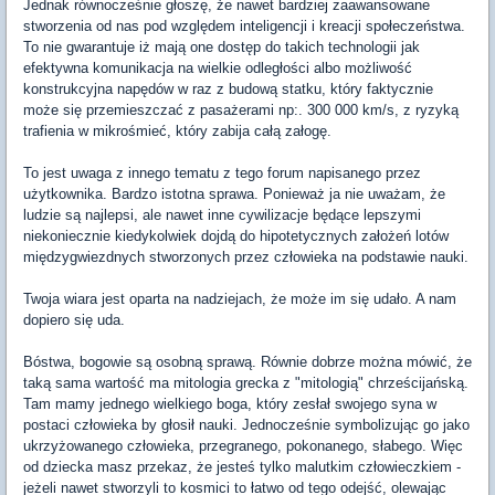
Jednak równocześnie głoszę, że nawet bardziej zaawansowane
stworzenia od nas pod względem inteligencji i kreacji społeczeństwa.
To nie gwarantuje iż mają one dostęp do takich technologii jak
efektywna komunikacja na wielkie odległości albo możliwość
konstrukcyjna napędów w raz z budową statku, który faktycznie
może się przemieszczać z pasażerami np:. 300 000 km/s, z ryzyką
trafienia w mikrośmieć, który zabija całą załogę.
To jest uwaga z innego tematu z tego forum napisanego przez
użytkownika. Bardzo istotna sprawa. Ponieważ ja nie uważam, że
ludzie są najlepsi, ale nawet inne cywilizacje będące lepszymi
niekoniecznie kiedykolwiek dojdą do hipotetycznych założeń lotów
międzygwiezdnych stworzonych przez człowieka na podstawie nauki.
Twoja wiara jest oparta na nadziejach, że może im się udało. A nam
dopiero się uda.
Bóstwa, bogowie są osobną sprawą. Równie dobrze można mówić, że
taką sama wartość ma mitologia grecka z "mitologią" chrześcijańską.
Tam mamy jednego wielkiego boga, który zesłał swojego syna w
postaci człowieka by głosił nauki. Jednocześnie symbolizując go jako
ukrzyżowanego człowieka, przegranego, pokonanego, słabego. Więc
od dziecka masz przekaz, że jesteś tylko malutkim człowieczkiem -
jeżeli nawet stworzyli to kosmici to łatwo od tego odejść, olewając