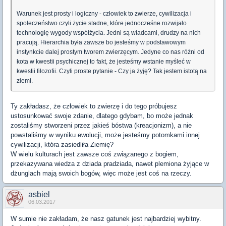
Warunek jest prosty i logiczny - człowiek to zwierze, cywilizacja i
społeczeństwo czyli życie stadne, które jednocześne rozwijało
technologię wygody współżycia. Jedni są władcami, drudzy na nich
pracują. Hierarchia była zawsze bo jesteśmy w podstawowym
instynkcie dalej prostym tworem zwierzęcym. Jedyne co nas różni od
kota w kwestii psychicznej to fakt, że jesteśmy wstanie myśleć w
kwestii filozofii. Czyli proste pytanie - Czy ja żyję? Tak jestem istotą na
ziemi.
Ty zakładasz, że człowiek to zwierzę i do tego próbujesz
ustosunkować swoje zdanie, dlatego gdybam, bo może jednak
zostaliśmy stworzeni przez jakieś bóstwa (kreacjonizm), a nie
powstaliśmy w wyniku ewolucji, może jesteśmy potomkami innej
cywilizacji, która zasiedliła Ziemię?
W wielu kulturach jest zawsze coś związanego z bogiem,
przekazywana wiedza z dziada pradziada, nawet plemiona żyjące w
dżunglach mają swoich bogów, więc może jest coś na rzeczy.
asbiel
06.03.2017
W sumie nie zakładam, że nasz gatunek jest najbardziej wybitny.