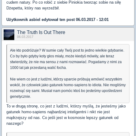
cudem natury. Po co robić z siebie Piniokia tworząc sobie na siłę
Dżepetta, który nas wyrzeźbił.
Użytkownik
asbiel
edytował ten post 06.03.2017 - 12:01
The Truth Is Out There
06.03.2017
Ale kto podróżuje? W sumie cały Twój post to jedno wielkie gdybanie.
Co by było gdyby koty głos miały, może kiedyś mówiły, ale teraz
stwierdziły, że nie ma sensu z nami rozmawiać. Pogadamy z nimi za
1000 lat jak przestaną walić focha.
Nie wiem co jest z ludźmi, którzy uparcie próbują wmówić wszystkim
wokół, że człowiek jako gatunek homo-sapiens to idiota. Nie mogliśmy
rozwinąć się sami. Musiał nam pomóc ktoś bo jesteśmy upośledzeni
genetycznie.
To w drugą stronę, co jest z ludźmi, którzy myślą, że jesteśmy jako
gatunek homo-sapiens najbardziej inteligentni i nikt nie jest
mądrzejszy od nas. Co jeśli jest w kosmosie lepszy gatunek od
naszego?