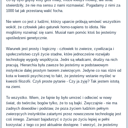
stwierdziły, że nie ma sensu z nami rozmawiać. Pogadamy z nimi za
1000 lat jak przestaną walić focha.
Nie wiem co jest z ludźmi, którzy uparcie próbują wmówić wszystkim
wokół, że człowiek jako gatunek homo-sapiens to idiota. Nie
mogliśmy rozwinąć się sami. Musiał nam pomóc ktoś bo jesteśmy
upośledzeni genetycznie.
Warunek jest prosty i logiczny - człowiek to zwierze, cywilizacja i
społeczeństwo czyli życie stadne, które jednocześne rozwijało
technologię wygody współżycia. Jedni są władcami, drudzy na nich
pracują. Hierarchia była zawsze bo jesteśmy w podstawowym
instynkcie dalej prostym tworem zwierzęcym. Jedyne co nas różni od
kota w kwestii psychicznej to fakt, że jesteśmy wstanie myśleć w
kwestii filozofii. Czyli proste pytanie - Czy ja żyję? Tak jestem istotą
na ziemi.
To wszystko. Wiem, że fajnie by było umrzeć i odlecieć w nowy
świat, do twórców, bogów tylko, że to są bajki. Zwyczajnie - nie ma
żadnych dowodów i podstaw, że poza życiem ludzkim pełnym
zwierzęcych instynktów zatartymi przez nowoczesne technologię jest
coś innego. Zamiast bajadurzyć o życiu po życiu lepiej w pełni
korzystać z tego co jest aktualnie dostępne. I wierzyć, że jesteśmy