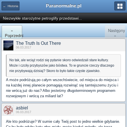
Paranormalne.pl
← Historia
Niezwykłe starożytne petroglify przedstawi...
«
Następny
Poprzedni
»
The Truth Is Out There
06.03.2017
No tak, ale wciąż rodzi się pytanie skoro odwiedzali stare kultury.
Może i czciły przybyszów jako bóstwa. To w gruncie rzeczy dlaczego
nie przybywają dzisiaj? Skoro to było takie częste zjawisko.
A może podróżują po całym wszechświecie, od miejsca do miejsca i
na każdej innej planecie pomagają rozwinąć się tamtejszemu życiu i
nie wrócą już do nas? Albo jesteśmy długoterminowym programem
rozwojowym i wrócą za miliard lat?
asbiel
06.03.2017
Ale kto podróżuje? W sumie cały Twój post to jedno wielkie gdybanie.
Co by było gdyby koty głos miały, może kiedyś mówiły, ale teraz