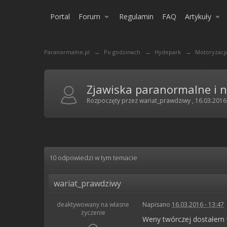
Portal
Forum
Regulamin
FAQ
Artykuły
Paranormalne.pl
→
Po godzinach
→
Hydepark
→
Motoryzacj
Zjawiska paranormalne i ni
Rozpoczęty przez
wariat_prawdziwy
,
16.03.2016
10 odpowiedzi w tym temacie
wariat_prawdziwy
deaktywowany na własne
Napisano
16.03.2016 - 13:47
życzenie
Weny twórczej dostałem w