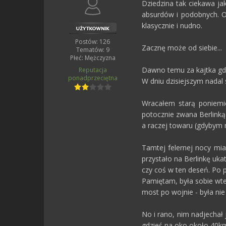
Dziedzina tak ciekawa jak
absurdów i podobnych. O
klasycznie i nudno.
Postów: 126
Zacznę może od siebie...
Tematów: 9
Płeć:
Mężczyzna
Dawno temu za kajtka gd
Reputacja
ponadprzeciętna
W dniu dzisiejszym nadal 
Wracałem starą poniemi
potocznie zwana Berlink
a raczej towaru (gdybym 
Tamtej felernej nocy mi
przystało na Berlinkę uk
czy coś w ten deseń. Po p
Pamiętam, była sobie wte
most po wojnie - była ni
No i rano, nim nadjechał
gdzieś na oko około 40km