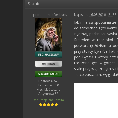
Staniq
In principio erat Verbum.
Napisano
16.03.2016 - 21:38
Jak miłe są spotkania z
do samochodu (co warto 
Był maj, pachniała Saska 
Ruszyłem w trasę około 
potwora (jeździłem ukoc
przy stolicy była (delik
pod Bydzią i wtedy przeż
rzeczonej gęsi w gorącej 
stale przy włączonym siln
To co zastałem, wyglądał
Postów: 6849
Tematów: 810
Płeć:
Mężczyzna
Artykułów: 58
Reputacja
znakomita