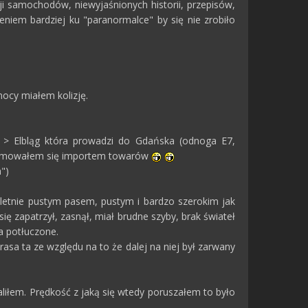
cji samochodów, niewyjaśnionych historii, przepisów,
iem bardziej ku "paranormalce" by się nie zrobiło
ocy miałem kolizję.
 > Elbląg która prowadzi do Gdańska (odnoga E7,
jmowałem się importem towarów
")
letnie pustym pasem, pustym i bardzo szerokim jak
ę zapatrzył, zasnął, miał brudne szyby, brak świateł
a potłuczone.
sa ta ze względu na to że dalej na niej był zarwany
liłem. Prędkość z jaką się wtedy poruszałem to było