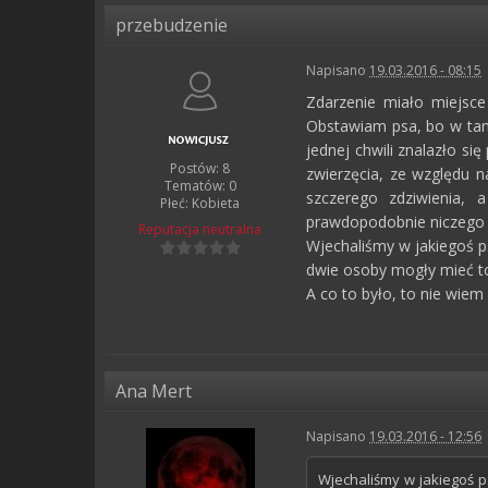
przebudzenie
Napisano
19.03.2016 - 08:15
Zdarzenie miało miejsce 
Obstawiam psa, bo w tamt
jednej chwili znalazło s
Postów: 8
zwierzęcia, ze względu 
Tematów: 0
szczerego zdziwienia, 
Płeć:
Kobieta
prawdopodobnie niczego 
Reputacja
neutralna
Wjechaliśmy w jakiegoś ps
dwie osoby mogły mieć t
A co to było, to nie wiem
Ana Mert
Napisano
19.03.2016 - 12:56
Wjechaliśmy w jakiegoś p