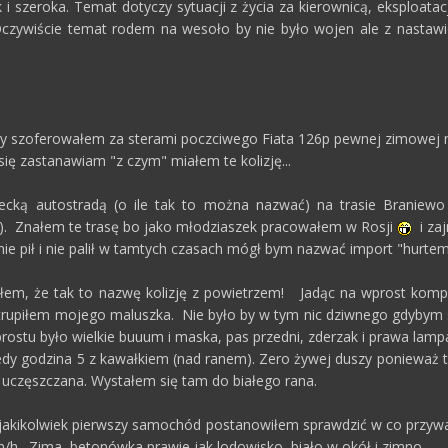
 i szeroka. Temat dotyczy sytuacji z życia za kierownicą, eksploata
czywiście temat rodem na wesoło by nie było wojen ale z nastawien
y szoferowałem za sterami poczciwego Fiata 126p pewnej zimowej n
się zastanawiam "z czym" miałem te kolizję...
ecką autostradą (o ile tak to można nazwać) na trasie Braniewo
ą). Znałem te trasę bo jako młodziaszek pracowałem w Rosji
i za
nie pił i nie palił w tamtych czasach mógł bym nazwać import "hurtem
ałem, że tak to nazwę kolizję z powietrzem! Jadąc na wprost komp
atrupiłem mojego maluszka. Nie było by w tym nic dziwnego gdybym si
rostu było wielkie buuum i maska, pas przedni, zderzak i prawa lamp
dy godzina 5 z kawałkiem (nad ranem). Zero żywej duszy ponieważ tra
e uczęszczana. Wystałem się tam do białego rana.
 jakikolwiek pierwszy samochód postanowiłem sprawdzić w co przywa
/h. Zima, betonówka prawie jak lodowisko, biało w okół i zimno.