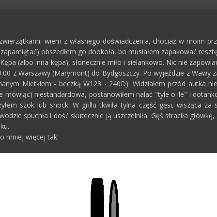
e zwierzątkami, wiem z własnego doświadczenia, chociaż w moim prz
zapamiętać) obszedłem go dookoła, bo musiałem zapakować resztę r
Kępa (albo inna kępa), słonecznie miło i sielankowo. Nic nie zapowia
9.00 z Warszawy (Marymont) do Bydgoszczy. Po wyjeździe z Wawy za
hanym Mietkiem - beczką W123 - 240D). Widziałem przód autka nie
atnie mówiąc) niestandardowa, postanowiłem nalać "tyle o ile" i dot
yłem szok lub shock. W grillu tkwiła tylna część gęsi, wisząca za
wodzie spuchła i dość skutecznie ją uszczelniła. Gęś straciła główkę, 
iku.
o mniej więcej tak: