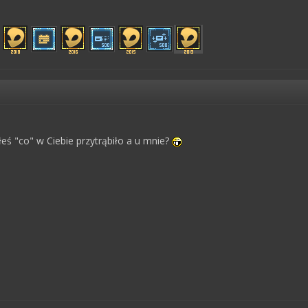
łeś "co" w Ciebie przytrąbiło a u mnie?