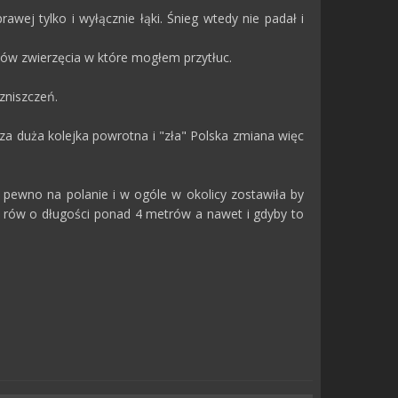
ej tylko i wyłącznie łąki. Śnieg wtedy nie padał i
adów zwierzęcia w które mogłem przytłuc.
zniszczeń.
a duża kolejka powrotna i "zła" Polska zmiana więc
 pewno na polanie i w ogóle w okolicy zostawiła by
czy rów o długości ponad 4 metrów a nawet i gdyby to