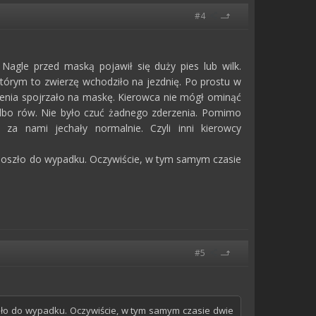
#4
 Nagle przed maską pojawił się duży pies lub wilk.
którym to zwierzę wchodziło na jezdnię. Po prostu w
hcenia spojrzało na maskę. Kierowca nie mógł ominąć
albo rów. Nie było czuć żadnego zderzenia. Pomimo
 za nami jechały normalnie. Czyli inni kierowcy
ie doszło do wypadku. Oczywiście, w tym samym czasie
#5
oszło do wypadku. Oczywiście, w tym samym czasie dwie