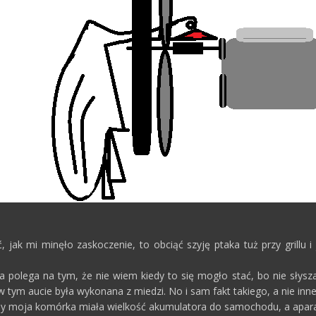
 jak mi minęło zaskoczenie, to obciąć szyję ptaka tuż przy grillu i
 polega na tym, że nie wiem kiedy to się mogło stać, bo nie słys
 w tym aucie była wykonana z miedzi. No i sam fakt takiego, a nie inn
kiedy moja komórka miała wielkość akumulatora do samochodu, a apara