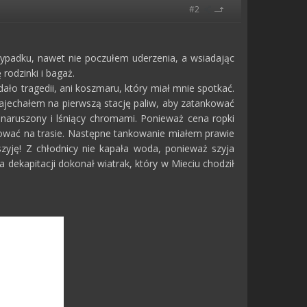
#2
ypadku, nawet nie poczułem uderzenia, a wsiadając
odzinki i bagaż.
dało tragedii, ani koszmaru, który miał mnie spotkać.
jechałem na pierwszą stację paliw, aby zatankować
naruszony i lśniący chromami. Ponieważ cena ropki
ankować na trasie. Następne tankowanie miałem prawie
 szyję! Z chłodnicy nie kapała woda, ponieważ szyja
a dekapitacji dokonał wiatrak, który w Mieciu chodził