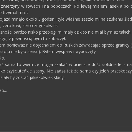
wierzyny w rowach i na poboczach. Po lewej miałem lasek a po praw
e trzymał mróz.
ojazd minęło około 3 godzin i tyle właśnie zeszło mi na szukaniu śl
, zero krwi, zero czegokolwiek!
ności bardzo nisko przebiegł mi mały dzik to nie miał bym aż takich 
ego, z pewnością bym to zobaczył.
m ponieważ nie dojechałem do Ruskich zawracając sprzed granicy (z
ostoju nie było sensu). Byłem wyspany i wypoczęty.
ło.
aś sarna to wiem że mogła skakać w ucieczce dość solidnie lecz na
tylko czyściuteńkie zaspy. Nie sądzę też że sarna czy jeleń przesko
ały by zostać jakiekolwiek ślady.
o...