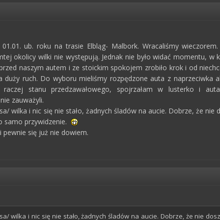
01.01. ub. roku na trasie Elbląg- Malbork. Wracaliśmy wieczorem.
ej okolicy wilki nie występują. Jednak nie było widać momentu, w 
ię przed naszym autem i ze stoickim spokojem zrobiło krok i od niec
na duży ruch. Do wyboru mieliśmy rozpędzone auta z naprzeciwka 
a raczej stanu przedzawałowego, spojrzałam w lusterko i auta
nie zauważyli.
a/ wilka i nic się nie stało, żadnych śladów na aucie. Dobrze, że n
o samo przywidzenie.
 i pewnie się już nie dowiem.
sa/ wilka i nic się nie stało, żadnych śladów na aucie. Dobrze, że nie d