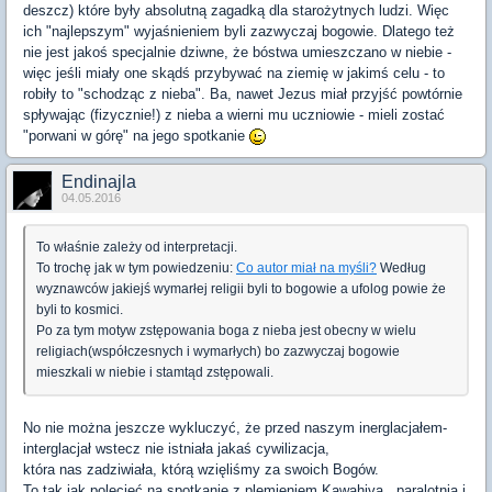
deszcz) które były absolutną zagadką dla starożytnych ludzi. Więc
ich "najlepszym" wyjaśnieniem byli zazwyczaj bogowie. Dlatego też
nie jest jakoś specjalnie dziwne, że bóstwa umieszczano w niebie -
więc jeśli miały one skądś przybywać na ziemię w jakimś celu - to
robiły to "schodząc z nieba". Ba, nawet Jezus miał przyjść powtórnie
spływając (fizycznie!) z nieba a wierni mu uczniowie - mieli zostać
"porwani w górę" na jego spotkanie
Endinajla
04.05.2016
To właśnie zależy od interpretacji.
To trochę jak w tym powiedzeniu:
Co autor miał na myśli?
Według
wyznawców jakiejś wymarłej religii byli to bogowie a ufolog powie że
byli to kosmici.
Po za tym motyw zstępowania boga z nieba jest obecny w wielu
religiach(współczesnych i wymarłych) bo zazwyczaj bogowie
mieszkali w niebie i stamtąd zstępowali.
No nie można jeszcze wykluczyć, że przed naszym inerglacjałem-
interglacjał wstecz nie istniała jakaś cywilizacja,
która nas zadziwiała, którą wzięliśmy za swoich Bogów.
To tak jak polecieć na spotkanie z plemieniem Kawahiva , paralotnią i