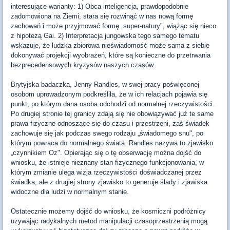
interesujące warianty: 1) Obca inteligencja, prawdopodobnie
zadomowiona na Ziemi, stara się rozwinąć w nas nową formę
zachowań i może przyjmować formę „super-natury", wiążąc się nieco
z hipotezą Gai. 2) Interpretacja jungowska tego samego tematu
wskazuje, że ludzka zbiorowa nieświadomość może sama z siebie
dokonywać projekcji wyobrażeń, które są konieczne do przetrwania
bezprecedensowych kryzysów naszych czasów.
Brytyjska badaczka, Jenny Randles, w swej pracy poświęconej
osobom uprowadzonym podkreśliła, że w ich relacjach pojawia się
punkt, po którym dana osoba odchodzi od normalnej rzeczywistości.
Po drugiej stronie tej granicy zdają się nie obowiązywać już te same
prawa fizyczne odnoszące się do czasu i przestrzeni, zaś świadek
zachowuje się jak podczas swego rodzaju „świadomego snu", po
którym powraca do normalnego świata. Randles nazywa to zjawisko
„czynnikiem Oz". Opierając się o tę obserwację można dojść do
wniosku, że istnieje nieznany stan fizycznego funkcjonowania, w
którym zmianie ulega wizja rzeczywistości doświadczanej przez
świadka, ale z drugiej strony zjawisko to generuje ślady i zjawiska
widoczne dla ludzi w normalnym stanie.
Ostatecznie możemy dojść do wniosku, że kosmiczni podróżnicy
używając radykalnych metod manipulacji czasoprzestrzenią mogą