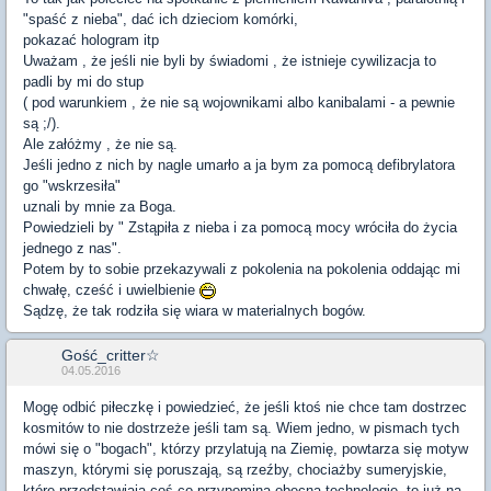
"spaść z nieba", dać ich dzieciom komórki,
pokazać hologram itp
Uważam , że jeśli nie byli by świadomi , że istnieje cywilizacja to
padli by mi do stup
( pod warunkiem , że nie są wojownikami albo kanibalami - a pewnie
są ;/).
Ale załóżmy , że nie są.
Jeśli jedno z nich by nagle umarło a ja bym za pomocą defibrylatora
go "wskrzesiła"
uznali by mnie za Boga.
Powiedzieli by " Zstąpiła z nieba i za pomocą mocy wróciła do życia
jednego z nas".
Potem by to sobie przekazywali z pokolenia na pokolenia oddając mi
chwałę, cześć i uwielbienie
Sądzę, że tak rodziła się wiara w materialnych bogów.
Gość_critter☆
04.05.2016
Mogę odbić piłeczkę i powiedzieć, że jeśli ktoś nie chce tam dostrzec
kosmitów to nie dostrzeże jeśli tam są. Wiem jedno, w pismach tych
mówi się o "bogach", którzy przylatują na Ziemię, powtarza się motyw
maszyn, którymi się poruszają, są rzeźby, chociażby sumeryjskie,
które przedstawiają coś co przypomina obecną technologię, to już na