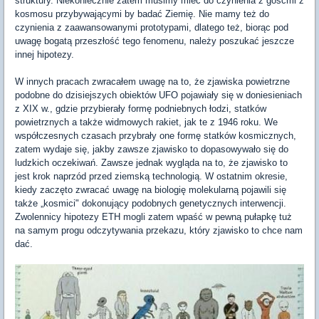
struktury. Niekoniecznie zatem musimy mieć do czynienia z gośćmi z
kosmosu przybywającymi by badać Ziemię. Nie mamy też do
czynienia z zaawansowanymi prototypami, dlatego też, biorąc pod
uwagę bogatą przeszłość tego fenomenu, należy poszukać jeszcze
innej hipotezy.
W innych pracach zwracałem uwagę na to, że zjawiska powietrzne
podobne do dzisiejszych obiektów UFO pojawiały się w doniesieniach
z XIX w., gdzie przybierały formę podniebnych łodzi, statków
powietrznych a także widmowych rakiet, jak te z 1946 roku. We
współczesnych czasach przybrały one formę statków kosmicznych,
zatem wydaje się, jakby zawsze zjawisko to dopasowywało się do
ludzkich oczekiwań. Zawsze jednak wygląda na to, że zjawisko to
jest krok naprzód przed ziemską technologią. W ostatnim okresie,
kiedy zaczęto zwracać uwagę na biologię molekularną pojawili się
także „kosmici" dokonujący podobnych genetycznych interwencji.
Zwolennicy hipotezy ETH mogli zatem wpaść w pewną pułapkę tuż
na samym progu odczytywania przekazu, który zjawisko to chce nam
dać.