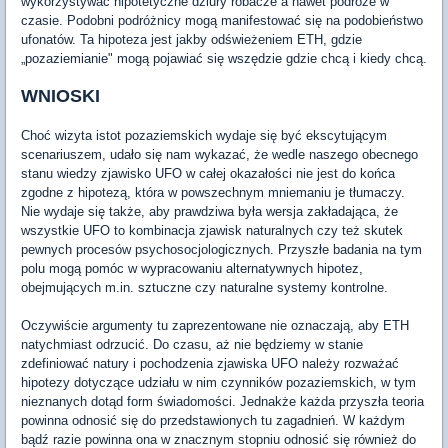
wykorzystywać hipotetyczne dziury robacze a nawet podróże w
czasie. Podobni podróżnicy mogą manifestować się na podobieństwo
ufonatów. Ta hipoteza jest jakby odświeżeniem ETH, gdzie
„pozaziemianie" mogą pojawiać się wszędzie gdzie chcą i kiedy chcą.
WNIOSKI
Choć wizyta istot pozaziemskich wydaje się być ekscytującym
scenariuszem, udało się nam wykazać, że wedle naszego obecnego
stanu wiedzy zjawisko UFO w całej okazałości nie jest do końca
zgodne z hipotezą, która w powszechnym mniemaniu je tłumaczy.
Nie wydaje się także, aby prawdziwa była wersja zakładająca, że
wszystkie UFO to kombinacja zjawisk naturalnych czy też skutek
pewnych procesów psychosocjologicznych. Przyszłe badania na tym
polu mogą pomóc w wypracowaniu alternatywnych hipotez,
obejmujących m.in. sztuczne czy naturalne systemy kontrolne.
Oczywiście argumenty tu zaprezentowane nie oznaczają, aby ETH
natychmiast odrzucić. Do czasu, aż nie będziemy w stanie
zdefiniować natury i pochodzenia zjawiska UFO należy rozważać
hipotezy dotyczące udziału w nim czynników pozaziemskich, w tym
nieznanych dotąd form świadomości. Jednakże każda przyszła teoria
powinna odnosić się do przedstawionych tu zagadnień. W każdym
bądź razie powinna ona w znacznym stopniu odnosić się również do