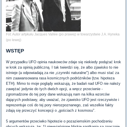
Fot: Autor artykułu Jacques Vallée (po prawej) w towarzystwie J.A. Hyneka
(po lewej)
WSTĘP
W przypadku UFO opinia naukowców zdaje się niekiedy podążać krok
w krok za opinią publiczną. I tak twierdzi się, że albo zjawisko to nie
istnieje (a odpowiadają za nie „czynniki naturalne") albo musi stać za
nim zaawansowana rasa kosmicznych podróżników (tzw. hipoteza
ETH). Mimo to moje poglądy wskazują, że badań nad UFO nie należy
zawężać jedynie do tych dwóch opcji, a wręcz przeciwnie -
zgromadzone do tej pory dane wskazują nam na kilka wzorców
dających podstawy, aby uważać, że zjawisko UFO jest rzeczywiste i
reprezentuje coś do tej pory nierozpoznanego, zaś wszelkie fakty
zdają się przeczyć koncepcji o „gościach z kosmosu".
5 argumentów przeciwko hipotezie o pozaziemskim pochodzeniu
obcych wskazują, że: 1) niewyjaśnione bliskie spotkania są znacznie