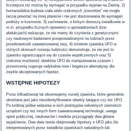
liczniejsze niż można by wymagać w przypadku wypraw na Ziemię, 2)
humanoidalna budowa ciała wielu rzekomych „kosmitów" nie mogła
raczej powstać na innej planecie i nie jest dostosowana do wymagań
podróży w kosmosie, 3) zachowanie, o którym donoszą świadkowie w
m.in. przypadku licznych opowieści o uprowadzeniach (tzw.
abdukcjach) wskazuje, że nie mamy do czynienia z genetycznymi
czy naukowymi badaniami przeprowadzanymi na ludziach przez
przedstawicieli zaawansowanej rasy, 4) istnienie zjawiska UFO w
różnych okresach rozwoju ludzkości demonstruje, że nie jest to
zjawisko ograniczające się do czasów współczesnych oraz 5)
rzekoma możliwość obiektów UFO do manipulowania czasem i
przestrzenią sugeruje radykalnie inne i bogatsze alternatywy dla
zwykle akceptowanych hipotez.
WSTĘPNE HIPOTEZY
Przez kilkadziesiąt lat obserwujemy rozwój zjawiska, które generalnie
określane jest jako niezidentyfikowane obiekty latające czy też UFO.
Po krótkiej próbie widzenia w nich prototypów sekretnych ziemskich
urządzeń czy też innych form zaawansowanej technologii, uwagę
opinii publicznej, naukowców i mediów przyciągnęły dwa główne
wyjaśnienia. Owe dwie teorie obejmowały hipotezy o UFO jako źle
interpretowanych przez świadków zjawiskach naturalnych lub