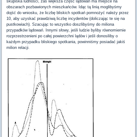
skupiska ludności, zaś większa część lądowań ma miejsce na
obszarach pozbawionych mieszkańców. Idąc tą linią moglibyśmy
dojść do wniosku, że liczbę bliskich spotkań pomnożyć należy przez
10, aby uzyskać prawdziwą liczbę incydentów (doliczając te się na
pustkowiach). Szacując to wszystko doszlibyśmy do miliona
przypadków lądowań. Innymi słowy, jeśli ludzie byliby równomiernie
rozprzestrzenieni po całej powierzchni lądów i jeśli donosiliby o
każdym przypadku bliskiego spotkania, powinniśmy posiadać jakiś
milion relacji.