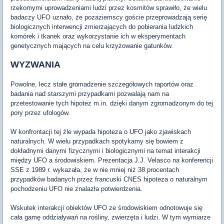
rzekomymi uprowadzeniami ludzi przez kosmitów sprawiło, że wielu
badaczy UFO uznało, że pozaziemscy goście przeprowadzają serię
biologicznych interwencji zmierzających do pobierania ludzkich
komórek i tkanek oraz wykorzystanie ich w eksperymentach
genetycznych mających na celu krzyżowanie gatunków.
WYZWANIA
Powolne, lecz stałe gromadzenie szczegółowych raportów oraz
badania nad starszymi przypadkami pozwalają nam na
przetestowanie tych hipotez m.in. dzięki danym zgromadzonym do tej
pory przez ufologów.
W konfrontacji tej źle wypada hipoteza o UFO jako zjawiskach
naturalnych. W wielu przypadkach spotykamy się bowiem z
dokładnymi danymi fizycznymi i biologicznymi na temat interakcji
między UFO a środowiskiem. Prezentacja J.J. Velasco na konferencji
SSE z 1989 r. wykazała, że w nie mniej niż 38 procentach
przypadków badanych przez francuski CNES hipoteza o naturalnym
pochodzeniu UFO nie znalazła potwierdzenia.
Wskutek interakcji obiektów UFO ze środowiskiem odnotowuje się
cała gamę oddziaływań na rośliny, zwierzęta i ludzi. W tym wymiarze