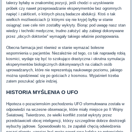
talerzy byłaby w znakomitej pozycji, jeśli chodzi o uzyskiwanie
próbek czy nawet przeprowadzanie eksperymentów bez ogromnych
napięć i zakłóceń, o których piszą badacze abdukcji. Ktoś o tak
wielkich możliwościach (z którymi się nie kryje) byłby w stanie
osiągnąć swe cele nim zostałby wykryty. Biorąc pod uwagę nasz stan
wiedzy i techniki medyczne, trudno założyć aby zabiegi dokonywane
przez „obcych doktorów" wymagały takiego właśnie postępowania.
Obecna farmacja jest również w stanie wymazać bolesne
wspomnienia u pacjentów. Niezależnie od tego, co tak naprawdę robią
kosmici, wydaje się być to szokująco drastyczna i okrutna symulacja
eksperymentów biologicznych dokonywanych na ciałach osób
uprowadzanych, które nie reprezentują naukowego poziomu, jakiego
można spodziewać się po gościach z kosmosu. Wyjaśnień trzeba
zatem poszukać gdzie indziej.
HISTORIA MYŚLENIA O UFO
Hipoteza o pozaziemskim pochodzeniu UFO sformułowana została w
odpowiedzi na wczesne obserwacje, które miały miejsce po II Wojny
Światowej. Twierdzono, że wielki konflikt został wykryty przez
przedstawicieli obcej inteligencji, którzy szczególnie dobrze dostrzegli
wybuchy jądrowe. Spowodowało to, że zapałali chęcią odwiedzenia
naszej planety, uznając być może nawet rasę ludzką za potencjalnie