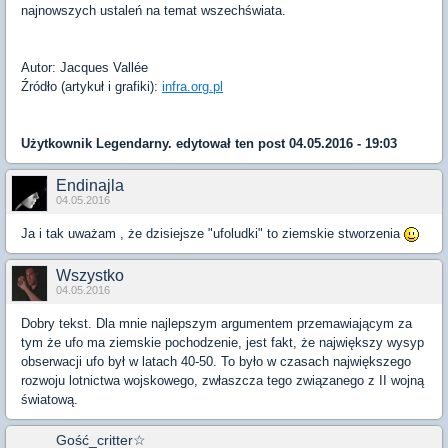
najnowszych ustaleń na temat wszechświata.
Autor: Jacques Vallée
Źródło (artykuł i grafiki):
infra.org.pl
Użytkownik
Legendarny.
edytował ten post 04.05.2016 - 19:03
Endinajla
04.05.2016
Ja i tak uważam , że dzisiejsze "ufoludki" to ziemskie stworzenia
Wszystko
04.05.2016
Dobry tekst. Dla mnie najlepszym argumentem przemawiającym za
tym że ufo ma ziemskie pochodzenie, jest fakt, że największy wysyp
obserwacji ufo był w latach 40-50. To było w czasach największego
rozwoju lotnictwa wojskowego, zwłaszcza tego związanego z II wojną
światową.
Gość_critter☆