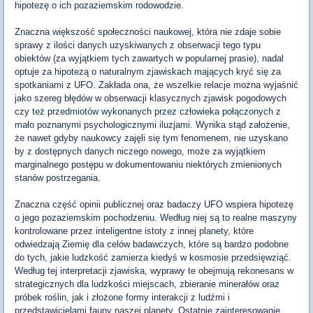
hipotezę o ich pozaziemskim rodowodzie.
Znaczna większość społeczności naukowej, która nie zdaje sobie
sprawy z ilości danych uzyskiwanych z obserwacji tego typu
obiektów (za wyjątkiem tych zawartych w popularnej prasie), nadal
optuje za hipotezą o naturalnym zjawiskach mających kryć się za
spotkaniami z UFO. Zakłada ona, że wszelkie relacje można wyjaśnić
jako szereg błędów w obserwacji klasycznych zjawisk pogodowych
czy też przedmiotów wykonanych przez człowieka połączonych z
mało poznanymi psychologicznymi iluzjami. Wynika stąd założenie,
że nawet gdyby naukowcy zajęli się tym fenomenem, nie uzyskano
by z dostępnych danych niczego nowego, może za wyjątkiem
marginalnego postępu w dokumentowaniu niektórych zmienionych
stanów postrzegania.
Znaczna część opinii publicznej oraz badaczy UFO wspiera hipotezę
o jego pozaziemskim pochodzeniu. Według niej są to realne maszyny
kontrolowane przez inteligentne istoty z innej planety, które
odwiedzają Ziemię dla celów badawczych, które są bardzo podobne
do tych, jakie ludzkość zamierza kiedyś w kosmosie przedsięwziąć.
Według tej interpretacji zjawiska, wyprawy te obejmują rekonesans w
strategicznych dla ludzkości miejscach, zbieranie minerałów oraz
próbek roślin, jak i złożone formy interakcji z ludźmi i
przedstawicielami fauny naszej planety. Ostatnie zainteresowanie