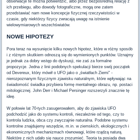
obserwacje te można potwierdzić, albo przez bezpośrednią relację z
ich przebiegu, albo dowody fotograficzne, mogą one zatem
przedstawiać nam nowe koncepcje fizycznej rzeczywistości w
czasie, gdy niektórzy fizycy zwracają uwagę na istnienie
wielowymiarowych wszechświatów.
NOWE HIPOTEZY
Pora teraz na wysunięcie kilku nowych hipotez, które w różny sposób
i z różnym skutkiem odnoszą się do wymienionych punktów. Uznajmy
je jednak za dobry wstęp do dyskusji, nie zaś za formalne
propozycje. Jedna z linii podobnych spekulacji bierze swój początek
od Devereux, który mówił o UFO jako o „światłach Ziemi" -
nierozpoznanym fizycznym zjawisku naturalnym, które wpływając na
świadomość świadka przybiera formę mentalnego obrazu, np. postaci
mitologicznej. John Derr i Michael Persinger rozszerzyli znacznie tę
ideę.
W połowie lat 70-tych zasugerowałem, aby do zjawiska UFO
podchodzić jako do systemu kontroli, niezależnie od tego, czy to
kontrola ludzka, obca czy zwyczajnie naturalna. Podobne systemu
kontrolne znajdujemy wszędzie, m.in. w ziemskich, ekologicznych i
ekonomicznych mechanizmach równowagi, które rządzą naturą.
Niektóre z nich udało się nauce zrozumieć. Teoria ta posiada dwa