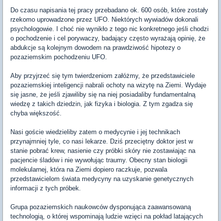
Do czasu napisania tej pracy przebadano ok. 600 osób, które zostały
rzekomo uprowadzone przez UFO. Niektórych wywiadów dokonali
psychologowie. I choć nie wynikło z tego nic konkretnego jeśli chodzi
o pochodzenie i cel porywaczy, badający często wyrażają opinię, że
abdukcje są kolejnym dowodem na prawdziwość hipotezy o
pozaziemskim pochodzeniu UFO.
Aby przyjrzeć się tym twierdzeniom załóżmy, że przedstawiciele
pozaziemskiej inteligencji nabrali ochoty na wizytę na Ziemi. Wydaje
się jasne, że jeśli zjawiliby się na niej posiadaliby fundamentalną
wiedzę z takich dziedzin, jak fizyka i biologia. Z tym zgadza się
chyba większość.
Nasi goście wiedzieliby zatem o medycynie i jej technikach
przynajmniej tyle, co nasi lekarze. Dziś przeciętny doktor jest w
stanie pobrać krew, nasienie czy próbki skóry nie zostawiając na
pacjencie śladów i nie wywołując traumy. Obecny stan biologii
molekularnej, która na Ziemi dopiero raczkuje, pozwala
przedstawicielom świata medycyny na uzyskanie genetycznych
informacji z tych próbek.
Grupa pozaziemskich naukowców dysponująca zaawansowaną
technologią, o której wspominają ludzie wzięci na pokład latających