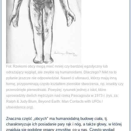
Fot: Rzekomi obcy mogą mieć mniej czy bardziej egzotyczny lub
odrażający wygląd, ale zwykle są humanoidami. Dlaczego? Nikt na to
pytanie jeszcze nie odpowiedział. Nawet ci ufonauci, którzy mają inną
formę, przypominają często kształtem ziemskie stworzenia, np. insekty czy
przerośnięte pierwotniaki. Powyżej: rysunek jednej z istot, które
uprowadziły dwóch mężczyzn nad rzeką Pascagoula w 1973 r. (rys. za:
Ralph & Judy Blum, Beyond Earth: Man Contacts with UFOs /
ufoevidence.org).
Znaczna część „obcych" ma humanoidalną budowę ciała, tj.
charakteryzuje ich posiadanie pary rąk i nóg, a także głowy, w której
znajdują się podobne organy zmysłów, co u nas. Często wygląd