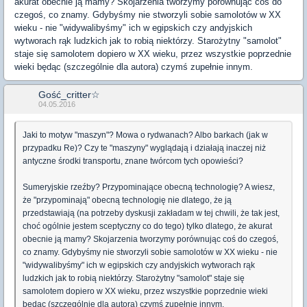
akurat obecnie ją mamy? Skojarzenia tworzymy porównując coś do
czegoś, co znamy. Gdybyśmy nie stworzyli sobie samolotów w XX
wieku - nie "widywalibyśmy" ich w egipskich czy andyjskich
wytworach rąk ludzkich jak to robią niektórzy. Starożytny "samolot"
staje się samolotem dopiero w XX wieku, przez wszystkie poprzednie
wieki będąc (szczególnie dla autora) czymś zupełnie innym.
Gość_critter☆
04.05.2016
Jaki to motyw "maszyn"? Mowa o rydwanach? Albo barkach (jak w
przypadku Re)? Czy te "maszyny" wyglądają i działają inaczej niż
antyczne środki transportu, znane twórcom tych opowieści?
Sumeryjskie rzeźby? Przypominające obecną technologię? A wiesz,
że "przypominają" obecną technologię nie dlatego, że ją
przedstawiają (na potrzeby dyskusji zakładam w tej chwili, że tak jest,
choć ogólnie jestem sceptyczny co do tego) tylko dlatego, że akurat
obecnie ją mamy? Skojarzenia tworzymy porównując coś do czegoś,
co znamy. Gdybyśmy nie stworzyli sobie samolotów w XX wieku - nie
"widywalibyśmy" ich w egipskich czy andyjskich wytworach rąk
ludzkich jak to robią niektórzy. Starożytny "samolot" staje się
samolotem dopiero w XX wieku, przez wszystkie poprzednie wieki
będąc (szczególnie dla autora) czymś zupełnie innym.