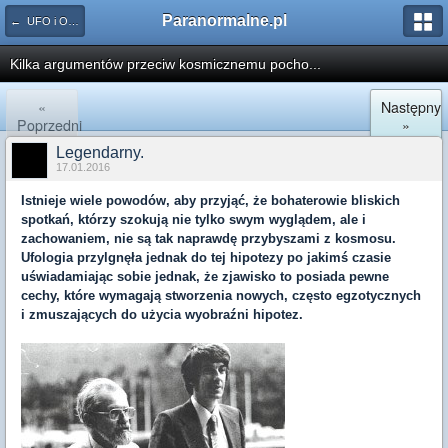
Paranormalne.pl
← UFO i Obce Cywilizacje
Kilka argumentów przeciw kosmicznemu pocho...
«
Następny
Poprzedni
»
Legendarny.
17.01.2016
Istnieje wiele powodów, aby przyjąć, że bohaterowie bliskich
spotkań, którzy szokują nie tylko swym wyglądem, ale i
zachowaniem, nie są tak naprawdę przybyszami z kosmosu.
Ufologia przylgnęła jednak do tej hipotezy po jakimś czasie
uświadamiając sobie jednak, że zjawisko to posiada pewne
cechy, które wymagają stworzenia nowych, często egzotycznych
i zmuszających do użycia wyobraźni hipotez.