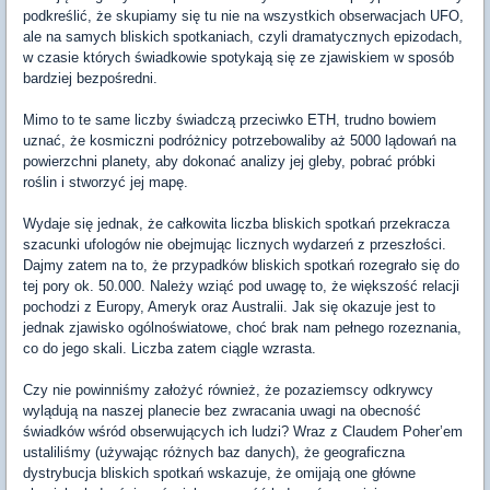
podkreślić, że skupiamy się tu nie na wszystkich obserwacjach UFO,
ale na samych bliskich spotkaniach, czyli dramatycznych epizodach,
w czasie których świadkowie spotykają się ze zjawiskiem w sposób
bardziej bezpośredni.
Mimo to te same liczby świadczą przeciwko ETH, trudno bowiem
uznać, że kosmiczni podróżnicy potrzebowaliby aż 5000 lądowań na
powierzchni planety, aby dokonać analizy jej gleby, pobrać próbki
roślin i stworzyć jej mapę.
Wydaje się jednak, że całkowita liczba bliskich spotkań przekracza
szacunki ufologów nie obejmując licznych wydarzeń z przeszłości.
Dajmy zatem na to, że przypadków bliskich spotkań rozegrało się do
tej pory ok. 50.000. Należy wziąć pod uwagę to, że większość relacji
pochodzi z Europy, Ameryk oraz Australii. Jak się okazuje jest to
jednak zjawisko ogólnoświatowe, choć brak nam pełnego rozeznania,
co do jego skali. Liczba zatem ciągle wzrasta.
Czy nie powinniśmy założyć również, że pozaziemscy odkrywcy
wylądują na naszej planecie bez zwracania uwagi na obecność
świadków wśród obserwujących ich ludzi? Wraz z Claudem Poher’em
ustaliliśmy (używając różnych baz danych), że geograficzna
dystrybucja bliskich spotkań wskazuje, że omijają one główne