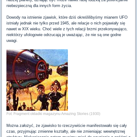
niebezpieczną dla innych form życia.
Dowody na istnienie zjawisk, które dziś określilibyśmy mianem UFO
istniały jednak nie tylko przed 1945, ale relacje o nich pojawiały się
nawet w XIX wieku. Choć wiele z tych relacji brzmi przekonywująco,
niektórzy ufologowie odrzucają je uważając, że nie są one godne
uwagi.
Fot: Fragment okładki magazynu Amazing Stories (1930)
Można założyć, że zjawisko to rzeczywiście manifestowało się cały
czas, przyjmując zmienne kształty, ale nie zmieniając wewnętrznej