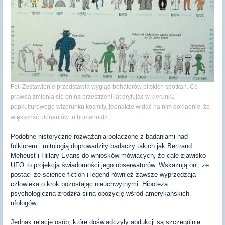
Fot: Zestawienie przedstawia wygląd bohaterów bliskich spotkań. Co
prawda zmienia się on na przestrzeni lat dryfując w kierunku
popkulturowego wizerunku kosmity, jednakże widać na nim dokładnie, że
większość ufonautów to humanoidzi.
Podobne historyczne rozważania połączone z badaniami nad
folklorem i mitologią doprowadziły badaczy takich jak Bertrand
Meheust i Hillary Evans do wniosków mówiących, że całe zjawisko
UFO to projekcja świadomości jego obserwatorów. Wskazują oni, że
postaci ze science-fiction i legend również zawsze wyprzedzają
człowieka o krok pozostając nieuchwytnymi. Hipoteza
psychologiczna zrodziła silną opozycję wśród amerykańskich
ufologów.
Jednak relacje osób, które doświadczyły abdukcji są szczególnie