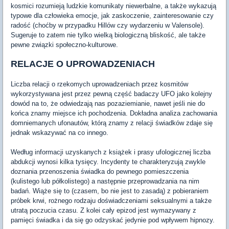
kosmici rozumieją ludzkie komunikaty niewerbalne, a także wykazują
typowe dla człowieka emocje, jak zaskoczenie, zainteresowanie czy
radość (choćby w przypadku Hillów czy wydarzeniu w Valensole).
Sugeruje to zatem nie tylko wielką biologiczną bliskość, ale także
pewne związki społeczno-kulturowe.
RELACJE O UPROWADZENIACH
Liczba relacji o rzekomych uprowadzeniach przez kosmitów
wykorzystywana jest przez pewną część badaczy UFO jako kolejny
dowód na to, że odwiedzają nas pozaziemianie, nawet jeśli nie do
końca znamy miejsce ich pochodzenia. Dokładna analiza zachowania
domniemanych ufonautów, którą znamy z relacji świadków zdaje się
jednak wskazywać na co innego.
Według informacji uzyskanych z książek i prasy ufologicznej liczba
abdukcji wynosi kilka tysięcy. Incydenty te charakteryzują zwykle
doznania przenoszenia świadka do pewnego pomieszczenia
(kulistego lub półkolistego) a następnie przeprowadzania na nim
badań. Wiąże się to (czasem, bo nie jest to zasadą) z pobieraniem
próbek krwi, rożnego rodzaju doświadczeniami seksualnymi a także
utratą poczucia czasu. Z kolei cały epizod jest wymazywany z
pamięci świadka i da się go odzyskać jedynie pod wpływem hipnozy.