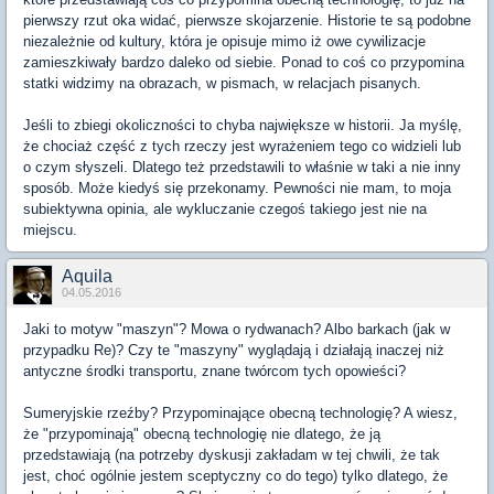
pierwszy rzut oka widać, pierwsze skojarzenie. Historie te są podobne
niezależnie od kultury, która je opisuje mimo iż owe cywilizacje
zamieszkiwały bardzo daleko od siebie. Ponad to coś co przypomina
statki widzimy na obrazach, w pismach, w relacjach pisanych.
Jeśli to zbiegi okoliczności to chyba największe w historii. Ja myślę,
że chociaż część z tych rzeczy jest wyrażeniem tego co widzieli lub
o czym słyszeli. Dlatego też przedstawili to właśnie w taki a nie inny
sposób. Może kiedyś się przekonamy. Pewności nie mam, to moja
subiektywna opinia, ale wykluczanie czegoś takiego jest nie na
miejscu.
Aquila
04.05.2016
Jaki to motyw "maszyn"? Mowa o rydwanach? Albo barkach (jak w
przypadku Re)? Czy te "maszyny" wyglądają i działają inaczej niż
antyczne środki transportu, znane twórcom tych opowieści?
Sumeryjskie rzeźby? Przypominające obecną technologię? A wiesz,
że "przypominają" obecną technologię nie dlatego, że ją
przedstawiają (na potrzeby dyskusji zakładam w tej chwili, że tak
jest, choć ogólnie jestem sceptyczny co do tego) tylko dlatego, że