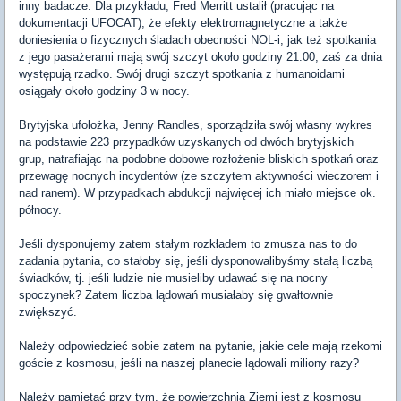
inny badacze. Dla przykładu, Fred Merritt ustalił (pracując na
dokumentacji UFOCAT), że efekty elektromagnetyczne a także
doniesienia o fizycznych śladach obecności NOL-i, jak też spotkania
z jego pasażerami mają swój szczyt około godziny 21:00, zaś za dnia
występują rzadko. Swój drugi szczyt spotkania z humanoidami
osiągały około godziny 3 w nocy.
Brytyjska ufolożka, Jenny Randles, sporządziła swój własny wykres
na podstawie 223 przypadków uzyskanych od dwóch brytyjskich
grup, natrafiając na podobne dobowe rozłożenie bliskich spotkań oraz
przewagę nocnych incydentów (ze szczytem aktywności wieczorem i
nad ranem). W przypadkach abdukcji najwięcej ich miało miejsce ok.
północy.
Jeśli dysponujemy zatem stałym rozkładem to zmusza nas to do
zadania pytania, co stałoby się, jeśli dysponowalibyśmy stałą liczbą
świadków, tj. jeśli ludzie nie musieliby udawać się na nocny
spoczynek? Zatem liczba lądowań musiałaby się gwałtownie
zwiększyć.
Należy odpowiedzieć sobie zatem na pytanie, jakie cele mają rzekomi
goście z kosmosu, jeśli na naszej planecie lądowali miliony razy?
Należy pamiętać przy tym, że powierzchnia Ziemi jest z kosmosu