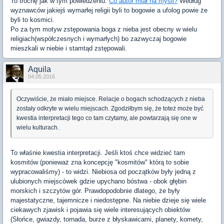
To trochę jak w tym powiedzeniu:
Co autor miał na myśli?
Według
wyznawców jakiejś wymarłej religii byli to bogowie a ufolog powie że
byli to kosmici.
Po za tym motyw zstępowania boga z nieba jest obecny w wielu
religiach(współczesnych i wymarłych) bo zazwyczaj bogowie
mieszkali w niebie i stamtąd zstępowali.
Aquila
04.05.2016
Oczywiście, że miało miejsce. Relacje o bogach schodzących z nieba
zostały odkryte w wielu miejscach. Zgodziłbym się, że toteż może być
kwestia interpretacji tego co tam czytamy, ale powtarzają się one w
wielu kulturach.
To właśnie kwestia interpretacji. Jeśli ktoś chce widzieć tam
kosmitów (ponieważ zna koncepcję "kosmitów" którą to sobie
wypracowaliśmy) - to widzi. Niebiosa od początków były jedną z
ulubionych miejscówek gdzie upychano bóstwa - obok głębin
morskich i szczytów gór. Prawdopodobnie dlatego, że były
majestatyczne, tajemnicze i niedostępne. Na niebie dzieje się wiele
ciekawych zjawisk i pojawia się wiele interesujących obiektów
(Słońce, gwiazdy, tornada, burze z błyskawicami, planety, komety,