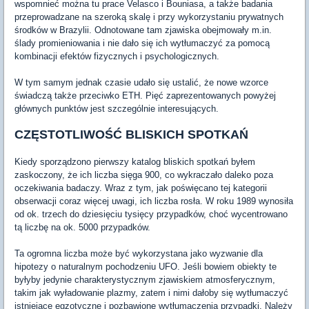
wspomnieć można tu prace Velasco i Bouniasa, a także badania
przeprowadzane na szeroką skalę i przy wykorzystaniu prywatnych
środków w Brazylii. Odnotowane tam zjawiska obejmowały m.in.
ślady promieniowania i nie dało się ich wytłumaczyć za pomocą
kombinacji efektów fizycznych i psychologicznych.
W tym samym jednak czasie udało się ustalić, że nowe wzorce
świadczą także przeciwko ETH. Pięć zaprezentowanych powyżej
głównych punktów jest szczególnie interesujących.
CZĘSTOTLIWOŚĆ BLISKICH SPOTKAŃ
Kiedy sporządzono pierwszy katalog bliskich spotkań byłem
zaskoczony, że ich liczba sięga 900, co wykraczało daleko poza
oczekiwania badaczy. Wraz z tym, jak poświęcano tej kategorii
obserwacji coraz więcej uwagi, ich liczba rosła. W roku 1989 wynosiła
od ok. trzech do dziesięciu tysięcy przypadków, choć wycentrowano
tą liczbę na ok. 5000 przypadków.
Ta ogromna liczba może być wykorzystana jako wyzwanie dla
hipotezy o naturalnym pochodzeniu UFO. Jeśli bowiem obiekty te
byłyby jedynie charakterystycznym zjawiskiem atmosferycznym,
takim jak wyładowanie plazmy, zatem i nimi dałoby się wytłumaczyć
istniejące egzotyczne i pozbawione wytłumaczenia przypadki. Należy