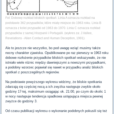
Fot: Dobowy rozkład bliskich spotkań. Linia A oznacza rozkład na
podstawie 362 przypadków, które miały miejsce do 1963 roku. Linia B
oznacza z kolei przypadki od 1963 do 1970. Linia C oznacza rozkład
przypadków z samej Hiszpanii i Portugalii. (wykres za: J.Vallee,
Revelations - Alien Contact and Human Deception, 1991).
Ale to jeszcze nie wszystko, bo pod uwagę wziąć musimy także
nocny charakter zjawiska. Opublikowane po raz pierwszy w 1963 roku
dobowe rozłożenie przypadków bliskich spotkań wskazywało, że nie
istniało wiele różnic między dawniejszymi a nowszymi przypadkami,
a podobny wzorzec pojawiał się nawet w przypadku analiz bliskich
spotkań z poszczególnych regionów.
Na podstawie powyższego wykresu widzimy, że bliskie spotkania
zdarzają się częściej nocą a ich zwyżka następuje zwykle około
godziny 17-tej, maksimum osiągając ok. 21:00, po czym do okolic 1
w nocy następuje tendencja spadkowa ustępująca miejsca pewnej
zwyżce do godziny 3.
Od czasu publikacji wykresu o wykonanie podobnych pokusili się też