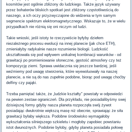
kosmitów jest ogólnie zbliżony do ludzkiego. Także język używany
przez bohaterów bliskich spotkań jest zbliżony częstotliwością do
naszego, a ich oczy przyzwyczajone do widzenia w tym samym
segmencie spektrum elektromagnetycznego. Wskazuje to, że w wielu
przypadkach nie różnią się oni niczym od ludzi.
Takie wnioski, jeśli istoty te rzeczywiście byłyby dziełem
niezależnego procesu ewolucji na innej planecie (jak chce ETH),
zmieniałyby radykalnie nasze rozumienie biologii. Ludzkość
ukształtowała się pod wpływem unikalnej kombinacji warunków - od
grawitacji po promieniowanie słoneczne, gęstość atmosfery czy też
kompozycję ziemi. Sprawa uwidacznia się jeszcze bardziej, jeśli
weźmiemy pod uwagę stworzenia, które wyewoluowały na naszej
planecie, a nie są do nas zupełnie podobne, biorąc pod uwagę choćby
delfiny czy pająki.
Trzeba pamiętać także, że „ludzkie kształty" powstały w odpowiedzi
na pewien zestaw ograniczeń. Dla przykładu, nie posiadalibyśmy swej
dzisiejszej formy gdyby nasza planeta rozpoczęła swój żywot
posiadając dwukrotnie większą masę niż obecnie, sprawiając że siła
grawitacji byłaby większa. Podobne środowisko wymagałoby
wykształcenia silniejszego szkieletu i mogłoby zapobiec powstaniu
istot dwunożnych. Podobnie byłoby, gdyby planeta posiadała połowę