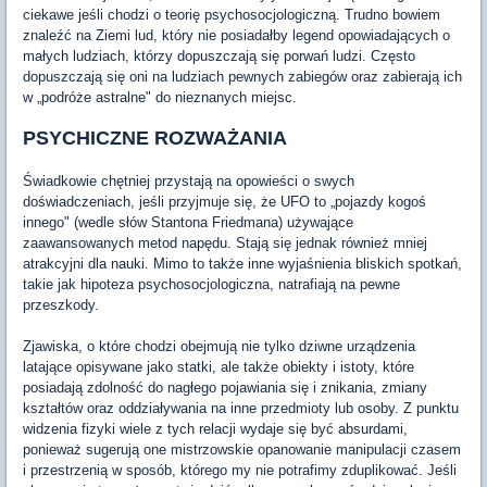
ciekawe jeśli chodzi o teorię psychosocjologiczną. Trudno bowiem
znaleźć na Ziemi lud, który nie posiadałby legend opowiadających o
małych ludziach, którzy dopuszczają się porwań ludzi. Często
dopuszczają się oni na ludziach pewnych zabiegów oraz zabierają ich
w „podróże astralne" do nieznanych miejsc.
PSYCHICZNE ROZWAŻANIA
Świadkowie chętniej przystają na opowieści o swych
doświadczeniach, jeśli przyjmuje się, że UFO to „pojazdy kogoś
innego" (wedle słów Stantona Friedmana) używające
zaawansowanych metod napędu. Stają się jednak również mniej
atrakcyjni dla nauki. Mimo to także inne wyjaśnienia bliskich spotkań,
takie jak hipoteza psychosocjologiczna, natrafiają na pewne
przeszkody.
Zjawiska, o które chodzi obejmują nie tylko dziwne urządzenia
latające opisywane jako statki, ale także obiekty i istoty, które
posiadają zdolność do nagłego pojawiania się i znikania, zmiany
kształtów oraz oddziaływania na inne przedmioty lub osoby. Z punktu
widzenia fizyki wiele z tych relacji wydaje się być absurdami,
ponieważ sugerują one mistrzowskie opanowanie manipulacji czasem
i przestrzenią w sposób, którego my nie potrafimy zduplikować. Jeśli