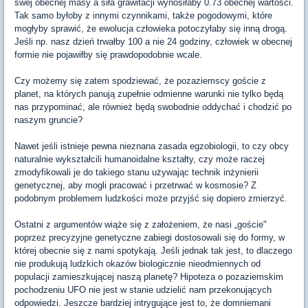
swej obecnej masy a siła grawitacji wynosiłaby 0.73 obecnej wartości.
Tak samo byłoby z innymi czynnikami, także pogodowymi, które
mogłyby sprawić, że ewolucja człowieka potoczyłaby się inną drogą.
Jeśli np. nasz dzień trwałby 100 a nie 24 godziny, człowiek w obecnej
formie nie pojawiłby się prawdopodobnie wcale.
Czy możemy się zatem spodziewać, że pozaziemscy goście z
planet, na których panują zupełnie odmienne warunki nie tylko będą
nas przypominać, ale również będą swobodnie oddychać i chodzić po
naszym gruncie?
Nawet jeśli istnieje pewna nieznana zasada egzobiologii, to czy obcy
naturalnie wykształcili humanoidalne kształty, czy może raczej
zmodyfikowali je do takiego stanu używając technik inżynierii
genetycznej, aby mogli pracować i przetrwać w kosmosie? Z
podobnym problemem ludzkości może przyjść się dopiero zmierzyć.
Ostatni z argumentów wiąże się z założeniem, że nasi „goście"
poprzez precyzyjne genetyczne zabiegi dostosowali się do formy, w
której obecnie się z nami spotykają. Jeśli jednak tak jest, to dlaczego
nie produkują ludzkich okazów biologicznie nieodmiennych od
populacji zamieszkującej naszą planetę? Hipoteza o pozaziemskim
pochodzeniu UFO nie jest w stanie udzielić nam przekonujących
odpowiedzi. Jeszcze bardziej intrygujące jest to, że domniemani