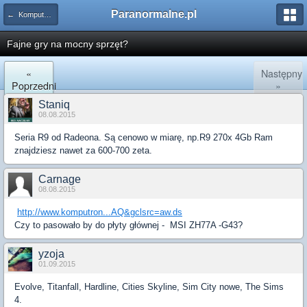
Paranormalne.pl
← Komputery i Gry
Fajne gry na mocny sprzęt?
«
Następny
Poprzedni
»
Staniq
08.08.2015
Seria R9 od Radeona. Są cenowo w miarę, np.R9 270x 4Gb Ram
znajdziesz nawet za 600-700 zeta.
Carnage
08.08.2015
http://www.komputron...AQ&gclsrc=aw.ds
Czy to pasowało by do płyty głównej - MSI ZH77A -G43?
yzoja
01.09.2015
Evolve, Titanfall, Hardline, Cities Skyline, Sim City nowe, The Sims
4.