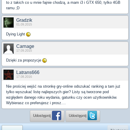
to z takich co u mnie fajnie chodzą, a mam i3 i GTX 650, tylko 4GB
ramu ;D
Gradzik
01.09.2015
Dying Light
Carnage
17.09.2015
Dzięki za propozycje
Latrans666
17.08.2016
Nie prościej wejść na stronkę gry-online odszukać ranking a tam już
tylko wyszukać listę najlepszych gier? Listy są tworzone pod
względem danego roku wydania, gatunku czy ocen użytkowników.
Wybierasz co preferujesz i prosz....
Udostępnij
Udostępnij