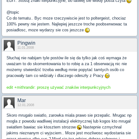
EDIT: Stosuj znaki iterpunkcyjne, bo latwiej sie wtedy posta czyta
@topic
Co do tematu.. Byc moze rzeczywiscie jest to poltergeist, chociaz
100% pewny nie jestem. Najlepiej jeszcze troche poobserwowac ta
posiadlosc, moze wydarzy sie cos jeszcze
Pingwin
11.01.2008
Słuchaj nie nabijam tyle postów ile się da tylko jak coś wymaga że
uważam to do skomentowania to to robię a za 1 obserwacją nic nie
możemy stwierdzić trzeba według mnie popytać tamtych osób co
pracowały tam co widziały i dlaczego odeszły z Pracy
edit +mithrandir: proszę używać znaków interpunkcyjnych
Mar
12.01.2008
Skoro mrugalo swiatlo, zarowka miala prawo sie przepalic. Mrugac np
mogla z powodu wadliwej instalacji elektrycznej lub kogos kto mrugal
swiatlem bawiac sie ktosztem strozow
Nastepnie czmychnal
jakims nieznanym ci wyjsciem.. Moze jest mozliwosc wydostania sie
przez piwnice albo cus ? Mogl sie tez gdzies dobrze schowac i