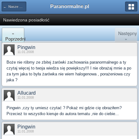
Paranormalne.pl
← Nasze Historie
Nawiedzona posiadłość
«
Następny
Poprzedni
»
Pingwin
11.01.2008
Boże nie róbmy ze zbitej żarówki zachowania paranormalnego a ty
czytaj więcej to twoja wiedza się powiększy!!! I nie obrażaj mnie a po
za tym jaka to była żarówka nie wiem halogenowa , porażeniowa czy
jaka ?
Allucard
11.01.2008
Pingwin ,czy ty umiesz czytać ? Pokaż mi gdzie cię obraziłem?
Przecież to wszystko kieruje do autora tematu ,nie do ciebie...
Pingwin
11.01.2008