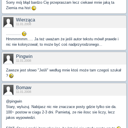
Sorry mój błąd bardzo Cię przepraszam lecz ciekawi mnie jaką ta
Ziemia ma hist
Wierząca
11.01.2008
.............
Hmmmmmm..... Ja też uważam że jeśli autor tekstu mówił prawde i
nic nie koloryzował, to może być coś nadprzyrodzonego...
Pingwin
11.01.2008
Zawsze jest słowo "Jeśli" według mnie ktoś może tam czegoś szukał
?
Bomaw
11.01.2008
@pingwin
Stary, wyluzuj. Nabijasz nic nie znaczace posty gdzie tylko sie da.
100~ postow w ciagu 2-3 dni. Pamietaj, ze nie ilosc sie liczy, lecz
jakos wypowiedzi.