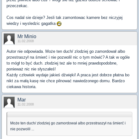
przeczekac.
Cos nadal sie dzieje? Jesli tak zamontowac kamere bez niczyjej
wiedzy i wysledzic gagatka
Mr Minio
11.02.2008
Autor nie odpowiada. Może ten duch/ zlodziej go zamordował albo
przestraszył na śmierć i nie pozwolil nic o tym mówić? A tak w ogóle
to mógł to być duch. złodziej też ale to mniej prawdopodobne,
ponieważ nic nie słyszałeś!
Każdy człowiek wydaje jakieś dźwięki! A praca jest dobrze płatna bo
nikt za małą kasę nie chce pilnować nawiedzonego domu. Bardzo
ciekawa historia.
Mar
11.02.2008
Może ten duch/ zlodziej go zamordował albo przestraszył na śmierć i
nie pozwolil ...