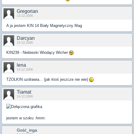
Gregorian
13.12.2006
A ja jestem KIN 14 Biały Magnetyczny Mag
Darcyan
14.12.2006
KIN239 - Niebieski Wiodący Wicher
lena
14.12.2006
TZOLKIN uzdrawia... (jak ktoś jeszcze nie wie)
Tiamat
14.12.2006
jestem w szoku :hmm:
Gość_inga