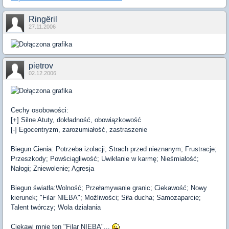
Ringëril
27.11.2006
pietrov
02.12.2006
Cechy osobowości:
[+] Silne Atuty, dokładność, obowiązkowość
[-] Egocentryzm, zarozumiałość, zastraszenie
Biegun Cienia: Potrzeba izolacji; Strach przed nieznanym; Frustracje;
Przeszkody; Powściągliwość; Uwikłanie w karmę; Nieśmiałość;
Nałogi; Zniewolenie; Agresja
Biegun światła:Wolność; Przełamywanie granic; Ciekawość; Nowy
kierunek; "Filar NIEBA"; Możliwości; Siła ducha; Samozaparcie;
Talent twórczy; Wola działania
Ciekawi mnie ten "Filar NIEBA"...