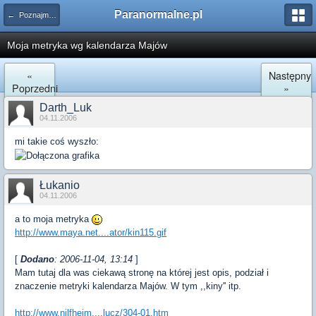
Paranormalne.pl
← Poznajmy się
Moja metryka wg kalendarza Majów
«
Następny
Poprzedni
»
Darth_Luk
04.11.2006
mi takie coś wyszło:
Łukanio
04.11.2006
a to moja metryka
http://www.maya.net....ator/kin115.gif
[
Dodano
: 2006-11-04, 13:14
]
Mam tutaj dla was ciekawą stronę na której jest opis, podział i
znaczenie metryki kalendarza Majów. W tym ,,kiny'' itp.
http://www.nilfheim....lucz/304-01.htm