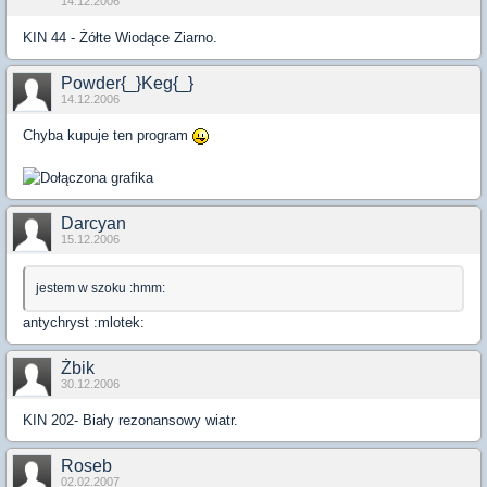
14.12.2006
KIN 44 - Żółte Wiodące Ziarno.
Powder{_}Keg{_}
14.12.2006
Chyba kupuje ten program
Darcyan
15.12.2006
jestem w szoku :hmm:
antychryst :mlotek:
Żbik
30.12.2006
KIN 202- Biały rezonansowy wiatr.
Roseb
02.02.2007