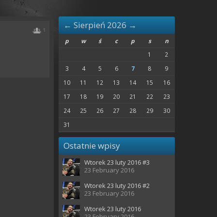
←
Sierpień 2026
→
1
p
w
ś
c
p
s
n
1
2
3
4
5
6
7
8
9
10
11
12
13
14
15
16
17
18
19
20
21
22
23
24
25
26
27
28
29
30
31
Ostatnie wpisy
Wtorek 23 luty 2016 #3
23 February 2016
Wtorek 23 luty 2016 #2
23 February 2016
Wtorek 23 luty 2016
23 February 2016