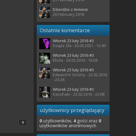
Dżiordżio z Armenii
20 February 2016
Ostatnie komentarze
Wtorek 23 luty 2016 #3
Książe Zła - 20.03.2021 - 12:40
Wtorek 23 luty 2016 #3
Ebola - 26.02.2016 - 16:58
Wtorek 23 luty 2016 #3
Edward IV Groźny - 23.02.2016
- 23:28
Wtorek 23 luty 2016 #3
Kazuhaki - 23.02.2016 - 23:08
użytkownicy przeglądający
0
użytkowników,
4
gości oraz
0
0
użytkowników anonimowych