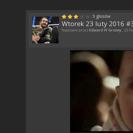
5
głosów
Wtorek 23 luty 2016 #
Napisane przez
Edward IV Groźny
, 23 F