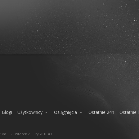
Blogi
Użytkownicy
Osiągnięcia
Ostatnie 24h
Ostatnie 
orum
→
Wtorek 23 luty 2016 #3