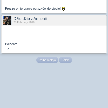
Proszę o nie branie obrazków do siebie!
Dżiordżio z Armenii
20 February 2016
Polecam
>
Pełna wersja
Polski