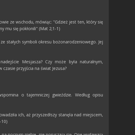
owie ze wschodu, mówiąc: "Gdzież jest ten, który się
y mu się pokłonili" (Mat 2;1-1)
 ze stałych symboli okresu bożonarodzeniowego. Jej
nadejście Mesjasza? Czy może była naturalnym,
w czasie przyjścia na świat Jezusa?
spomina o tajemniczej gwieździe. Według opisu
rowadziła ich, aż przyszedłszy stanęła nad miejscem,
-10)
zd na nocnym niebie, nie poruszają się. One wydawają