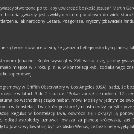
 gwiazdy stworzona po to, aby utwierdzić boskość Jezusa? Martin Gar
m historia gwiazdy jest zwykłym mitem podobnym do wielu staroż
ydarzenia, jak narodziny Cezara, Pitagorasa, Kryszny (zbawiciela hind
e są teorie mówiące o tym, że gwiazda betlejemska była planetą lub
Astronom Johannes Kepler wysunął w XVII wieku tezę, jakoby gwiazd
 miało miejsce w 7 roku p. n. e. w konstelacji Ryb, zodiakalnego zn
ię ku supernowej.
ogramowy w Griffith Observatory w Los Angeles (USA), sądzi, że bo
 miejsce w latach 3 do 2 r. p. n. e. "Pokaz zaczął się rankiem 12 c
aturna po wschodniej części nieba", mówi Mosley w jednym ze swoi
ierpnia w konstelacji Lwa, którego starożytni astrolodzy łączyli z 
azdę Regulus w konstelacji Lwa, odwrócił się i okrążył ją ponow
, odkąd astrolodzy uznawali Jowisza za planetę królewską, zaś R
y to Jowisz wydawał się być tak blisko Wenus, że bez lunety wygląda