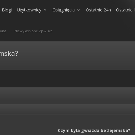
Blogi
Użytkownicy
Osiągnięcia
Ostatnie 24h
Ostatnie 
wiat
→
Niewyjaśnione Zjawiska
emska?
Czym była gwiazda betlejemska?