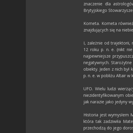
znaczenie dla astrologó
Brytyjskiego Stowarzyszen
Kometa. Kometa również 
znajdujących się na niebie
I, zależnie od trajektor
12 roku p. n. e. (nikt n
najpewniejsze przypuszc
negatywnych. Starożytne
obiekty. Jeden z nich był
p. n. e. w pobliżu Altair w
UFO. Wielu ludzi wierzą
niezidentyfikowanym obi
jak narazie jako jedyny w
Historia jest wymysłem M
która tak zadziwiła Mat
przechodzą do jego doros