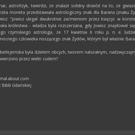
ar, astrofizyk, twierdzi, że znalazł solidny dowód na to, że gwi
ska moneta przedstawiała astrologiczny znak dla Barana (znaku Żyd
isz: "Jowisz ulegał dwukrotnie zaćmieniom przez księżyc w konstel
wała królestwa - władza była rozszerzana, gdy Jowisz znajdował się
o rzymskiego astrologa, że 17 kwietnia 6 roku p. n. e. ludzie 
hmocnego człowieka noszącego znak Żydów, którym był właśnie Bara
a betlejemska była dziełem obcych, tworem naturalnym, nadzwycza
wierzono przez wieki: cudem?
rmal.about.com
 Biblii Gdańskiej