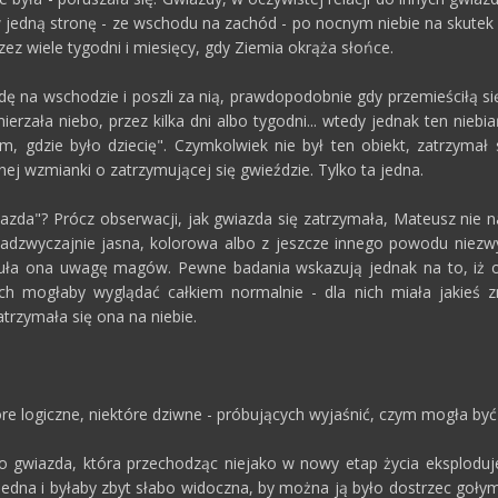
w jedną stronę - ze wschodu na zachód - po nocnym niebie na skute
z wiele tygodni i miesięcy, gdy Ziemia okrąża słońce.
ę na wschodzie i poszli za nią, prawdopodobnie gdy przemieściłą 
mierzała niebo, przez kilka dni albo tygodni... wtedy jednak ten nie
em, gdzie było dziecię". Czymkolwiek nie był ten obiekt, zatrzymał 
nej wzmianki o zatrzymującej się gwieździe. Tylko ta jedna.
zda"? Prócz obserwacji, jak gwiazda się zatrzymała, Mateusz nie na
adzwyczajnie jasna, kolorowa albo z jeszcze innego powodu niezwyk
uła ona uwagę magów. Pewne badania wskazują jednak na to, iż o
ych mogłaby wyglądać całkiem normalnie - dla nich miała jakieś zn
atrzymała się ona na niebie.
ektóre logiczne, niektóre dziwne - próbujących wyjaśnić, czym mogła by
 gwiazda, która przechodząc niejako w nowy etap życia eksploduje
dna i byłaby zbyt słabo widoczna, by można ją było dostrzec gołym