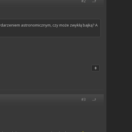
#2
ydarzeniem astronomicznym, czy może zwykłą bajką? A
0
#3