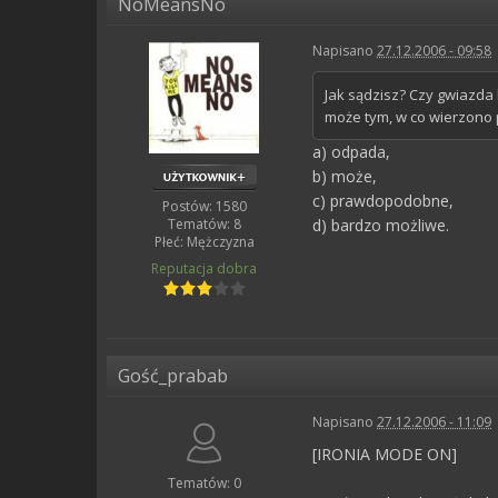
NoMeansNo
Napisano
27.12.2006 - 09:58
Jak sądzisz? Czy gwiazd
może tym, w co wierzono 
a) odpada,
b) może,
c) prawdopodobne,
Postów: 1580
Tematów: 8
d) bardzo możliwe.
Płeć:
Mężczyzna
Reputacja
dobra
Gość_prabab
Napisano
27.12.2006 - 11:09
[IRONIA MODE ON]
Tematów: 0