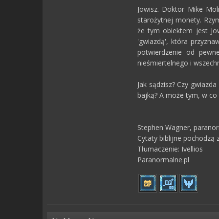
Jowisz. Doktor Mike Moln
starożytnej monety. Rzym
że tym obiektem jest Jow
'gwiazdą', która przyzna
potwierdzenie od pewneg
nieśmiertelnego i wszec
Jak sądzisz? Czy gwiazd
bajką? A może tym, w co 
Stephen Wagner, parano
Cytaty biblijne pochodzą z
Tłumaczenie: Ivellios
Paranormalne.pl