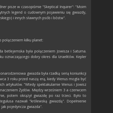
dner pisze w czasopiśmie "Skeptical Inquirer": "Moim
ytnych legend o cudownym pojawieniu się gwiazdy,
uskiego) i innych sławnych psób i bóstw".
 połączeniem kilku planet:
a betlejemska była połączeniem Jowisza i Saturna.
aku oznaczającego dobry okres dla Izraelitów. Kepler
żonarodzeniowa gwiazda była rzadką serią koniunkcji
zerwca 3 roku przed naszą erą, kiedy Wenus mogła być
ch artykułów. "Wtedy spektakularnie Wenus i Jowisz
przeznaczeniem Żydów. Między wrześniem 3 a czerwcem
nie, potem okrążył gwiazdę po raz trzeci. Było to
egulusa nazwali "królewską gwiazdą". Dopełnienie
ł jak pojedyncza gwiazda".