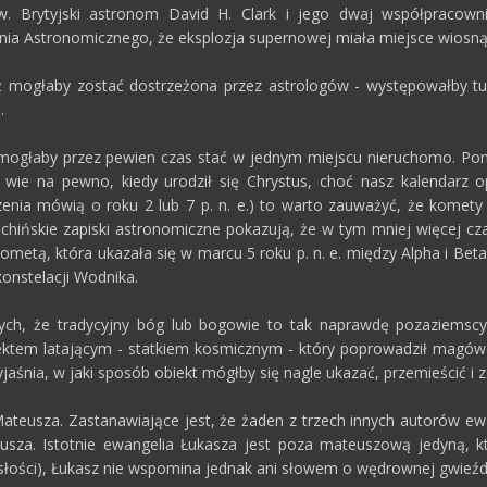
w. Brytyjski astronom David H. Clark i jego dwaj współpracown
ia Astronomicznego, że eksplozja supernowej miała miejsce wiosną 5 
mogłaby zostać dostrzeżona przez astrologów - występowałby tu
.
ii, mogłaby przez pewien czas stać w jednym miejscu nieruchomo. Po
ie wie na pewno, kiedy urodził się Chrystus, choć nasz kalendarz o
zenia mówią o roku 2 lub 7 p. n. e.) to warto zauważyć, że komety
 chińskie zapiski astronomiczne pokazują, że w tym mniej więcej c
 kometą, która ukazała się w marcu 5 roku p. n. e. między Alpha i Be
 konstelacji Wodnika.
cych, że tradycyjny bóg lub bogowie to tak naprawdę pozaziems
ektem latającym - statkiem kosmicznym - który poprowadził magów
yjaśnia, w jaki sposób obiekt mógłby się nagle ukazać, przemieścić i
ateusza. Zastanawiające jest, że żaden z trzech innych autorów ewan
eusza. Istotnie ewangelia Łukasza jest poza mateuszową jedyną, kt
łości), Łukasz nie wspomina jednak ani słowem o wędrownej gwieźd