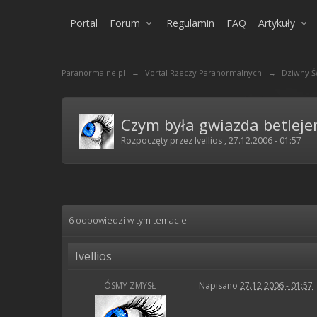
Portal
Forum
Regulamin
FAQ
Artykuły
Paranormalne.pl
→
Vortal Rzeczy Paranormalnych
→
Dziwny Ś
Czym była gwiazda betlej
Rozpoczęty przez
Ivellios
,
27.12.2006 - 01:57
6 odpowiedzi w tym temacie
Ivellios
ÓSMY ZMYSŁ
Napisano
27.12.2006 - 01:57