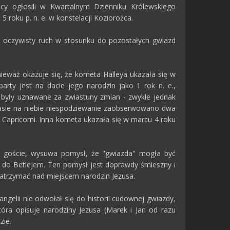
icy ogłosili w Kwartalnym Dzienniku Królewskiego
roku p. n. e. w konstelacji Koziorożca.
 oczywisty ruch w stosunku do pozostałych gwiazd
nieważ okazuje się, że kometa Halleya ukazała się w
party jest na dacie jego narodzin jako 1 rok n. e.,
 były uznawane za zwiastuny zmian - zwykle jednak
zasie na niebie niespodziewanie zaobserwowano dwa
ta Capricorni. Inna kometa ukazała się w marcu 4 roku
cy goście, wysuwa pomysł, że "gwiazda" mogła być
 do Betlejem. Ten pomysł jest doprawdy śmieszny i
 zatrzymać nad miejscem narodzin Jezusa.
gelii nie odwołał się do historii cudownej gwiazdy,
óra opisuje narodziny Jezusa (Marek i Jan od razu
zie.