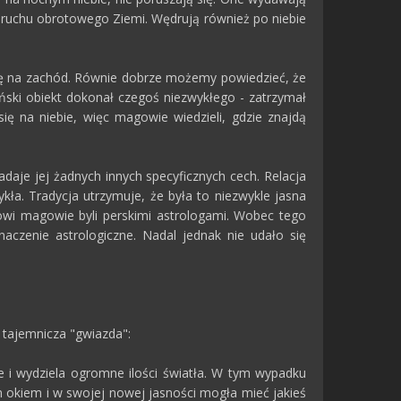
k ruchu obrotowego Ziemi. Wędrują również po niebie
się na zachód. Równie dobrze możemy powiedzieć, że
biański obiekt dokonał czegoś niezwykłego - zatrzymał
się na niebie, więc magowie wiedzieli, gdzie znajdą
daje jej żadnych innych specyficznych cech. Relacja
ła. Tradycja utrzymuje, że była to niezwykle jasna
wi magowie byli perskimi astrologami. Wobec tego
aczenie astrologiczne. Nadal jednak nie udało się
ć tajemnicza "gwiazda":
 i wydziela ogromne ilości światła. W tym wypadku
 okiem i w swojej nowej jasności mogła mieć jakieś