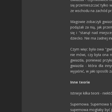
się przemieszczać tylko 
ze wschodu na zachód prze
Magowie zobaczyli gwiazd
podążali za nią, jak prze
się i "stanął nad miejsc
dziecko. Nie ma żadnej in
Czym więc była owa "gwia
nie mówi, czy była ona n
gwiazda, ponieważ przyk
gwiazda - która dla inn
wyjaśnić, w jaki sposób z
Inne teorie
Istnieje kilka teorii - ni
Supernowa. Supernowa to
supernowa mogłaby być je