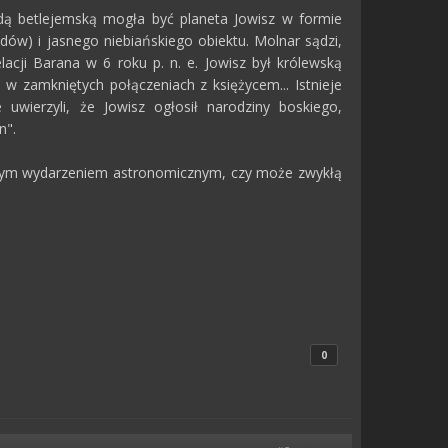
azdą betlejemską mogła być planeta Jowisz w formie
ów) i jasnego niebiańskiego obiektu. Molnar sądzi,
acji Barana w 6 roku p. n. e. Jowisz był królewską
 w zamkniętych połączeniach z księżycem... Istnieje
uwierzyli, że Jowisz ogłosił narodziny boskiego,
n".
jnym wydarzeniem astronomicznym, czy może zwykłą
0