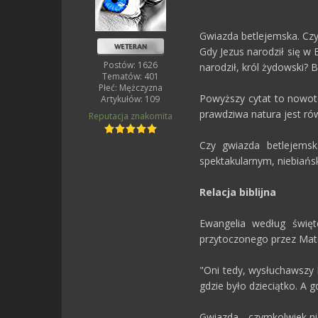
Gwiazda betlejemska. Cz
Gdy Jezus narodził się w 
Postów: 1626
narodził, król żydowski? 
Tematów: 401
Płeć:
Mężczyzna
Powyższy cytat to nowote
Artykułów: 109
prawdziwa natura jest rów
Reputacja
znakomita
Czy gwiazda betlejems
spektakularnym, niebiańsk
Relacja biblijna
Ewangelia według świę
przytoczonego przez Mat
"Oni tedy, wysłuchawszy k
gdzie było dzieciątko. A g
Gwiazda - czymkolwiek nie