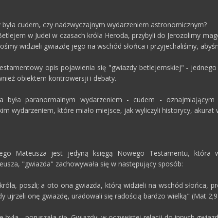
y była cudem, czy nadzwyczajnym wydarzeniem astronomicznym?
Betlejem w Judei w czasach króla Heroda, przybyli do Jerozolimy mag
Bośmy widzieli gwiazdę jego na wschód słońca i przyjechaliśmy, abyśm
stamentowy opis pojawienia się "gwiazdy betlejemskiej" - jednego
nież obiektem kontrowersji i debaty.
ka była paranormalnym wydarzeniem - cudem - oznajmiającym 
im wydarzeniem, które miało miejsce, jak wyliczyli historycy, akurat 
tego Mateusza jest jedyną księgą Nowego Testamentu, która w
eusza, "gwiazda" zachowywała się w następujący sposób:
róla, poszli; a oto ona gwiazda, którą widzieli na wschód słońca, p
dy ujrzeli onę gwiazdę, uradowali się radością bardzo wielką" (Mat 2;9
 była - poruszała się. Gwiazdy, w oczywistej relacji do innych gwia