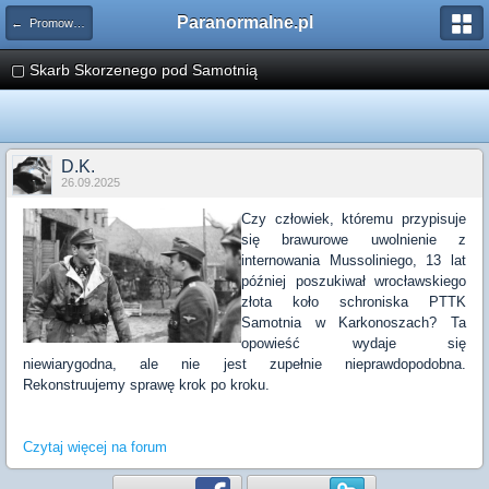
Paranormalne.pl
← Promowane Artykuły
▢ Skarb Skorzenego pod Samotnią
D.K.
26.09.2025
Czy człowiek, któremu przypisuje
się brawurowe uwolnienie z
internowania Mussoliniego, 13 lat
później poszukiwał wrocławskiego
złota koło schroniska PTTK
Samotnia w Karkonoszach? Ta
opowieść wydaje się
niewiarygodna, ale nie jest zupełnie nieprawdopodobna.
Rekonstruujemy sprawę krok po kroku.
Czytaj więcej na forum