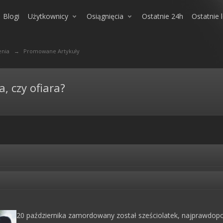
Blogi
Użytkownicy
Osiągnięcia
Ostatnie 24h
Ostatnie 
enia
→
Promowane Artykuły
a, czy ofiara?
20 października zamordowany został sześciolatek, najprawdop