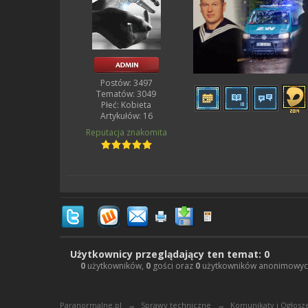
Postów: 3497
Tematów: 3049
Płeć:
Kobieta
Artykułów: 16
Reputacja
znakomita
Użytkownicy przeglądający ten temat: 0
0
użytkowników,
0
gości oraz
0
użytkowników anonimowy
Paranormalne.pl
→
Sprawy techniczne
→
Komunikaty i Ogłosz