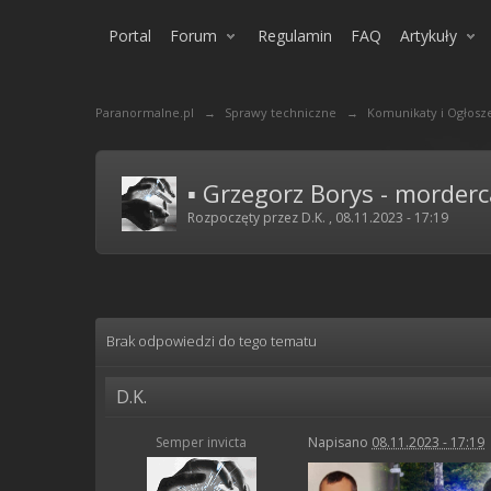
Portal
Forum
Regulamin
FAQ
Artykuły
Paranormalne.pl
→
Sprawy techniczne
→
Komunikaty i Ogłosz
▪️ Grzegorz Borys - morderc
Rozpoczęty przez
D.K.
,
08.11.2023 - 17:19
Brak odpowiedzi do tego tematu
D.K.
Semper invicta
Napisano
08.11.2023 - 17:19