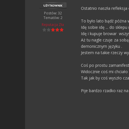
Ostatnio naszła refleksj
Postów: 32
Tematów: 2
To było lato bądź późna 
Reputacja
Zła
Idę sobie idę ... do skle
Idę i kupuje browar wszy
Aż tu nagle czuje za sobą
demonicznym języku .
Jestem na takie rzeczy w
Coś po prostu zamanifest
Widocznie coś mi chciało
Tak jak by coś wyszło cz
Pije bardzo rzadko raz na