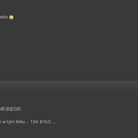
niela
rban.jpg</a>
w tym linku ... TAK BYŁO ....