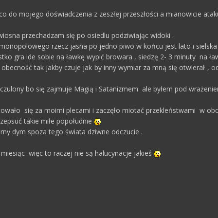
a co do mojego doświadczenia z zeszłej przeszłości a mianowicie ata
wiosna przechadzam się po osiedlu podziwiając widoki .
pu monopolowego rzecz jasna po jedno piwo w końcu jest lato i sielsk
stko gra ide sobie na ławkę wypić browara , siedzę 2- 3 minuty na ł
 obecność tak jakby czuje jak by inny wymiar za mną się otwierał , 
yczulony bo się zajmuje Magią i Satanizmem ale byłem pod wrażeni
owało się za moimi plecami i zaczęło miotać przekleństwami w obc
 zepsuć takie miłe popołudnie
arny dym spoza tego świata dziwne odczucie .
 miesiąc więc to raczej nie są halucynacje jakieś