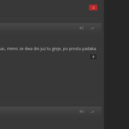
-2
#2
nac, mimo ze dwa dni juz tu gnije, po prostu padaka.
0
#3