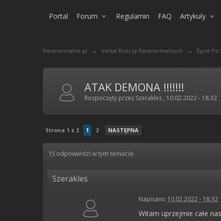
Portal
Forum
Regulamin
FAQ
Artykuły
Paranormalne.pl
→
Vortal Rzeczy Paranormalnych
→
Życie Po
ATAK DEMONA !!!!!!!
Rozpoczęty przez
Szerakles
,
10.02.2022 - 18:32
Strona 1 z 2
1
2
NASTĘPNA
15 odpowiedzi w tym temacie
Szerakles
Napisano
10.02.2022 - 18:32
Witam uprzejmie całe nas