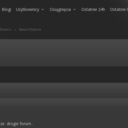
Blogi
Użytkownicy
Osiągnięcia
Ostatnie 24h
Ostatnie 
 Śmierci
→
Nasze Historie
ze drogie forum .