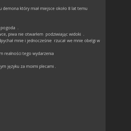
ku demona który miał miejsce około 8 lat temu
a pogoda .
awce, piwa nie otwarłem podziwiając widoki .
odpychał mnie i jednocześnie rzucał we mnie obelgi w
em realności tego wydarzenia
ym języku za moimi plecami .