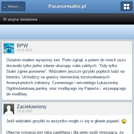
Paranormalne.pl
← Wasze sny i wizje
III wojna światowa
BPW
18.11.2021
Ostatnio miałem wyrazisty sen. Putin zginął, a potem do moich uszu
docierało tylko jedno zdanie ukazując ciała zabitych. "Gdy tylko
Stalin zginie ponownie". Widziałem jeszcze grzybki popłoch ludzi na
lotnisku. Uchodźcy na granicy niemieckiej rozstrzeliwanych.
Amerykańskich żołnierzy. Czerwonego i wściekłego Łukaszenkę.
Ogólnoświatową panikę, oraz modlącego się Papieża i wzywającego
do modlitwy.
Zaciekawiony
19.11.2021
Jeśli widziałeś grzybki to wszystko mogło ci się w głowie pojawić.
Obecna sytuacja jest taka zawikłana i dla wielu osób stresująca, że