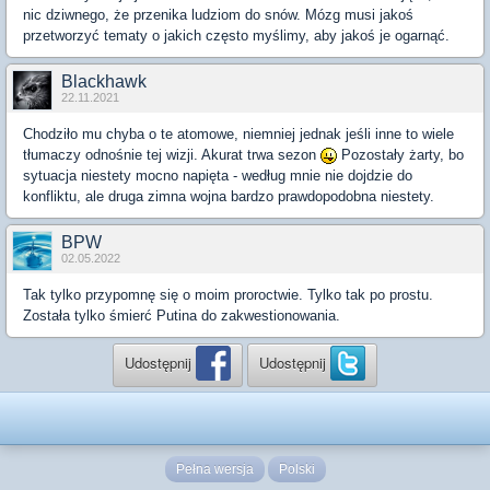
nic dziwnego, że przenika ludziom do snów. Mózg musi jakoś
przetworzyć tematy o jakich często myślimy, aby jakoś je ogarnąć.
Blackhawk
22.11.2021
Chodziło mu chyba o te atomowe, niemniej jednak jeśli inne to wiele
tłumaczy odnośnie tej wizji. Akurat trwa sezon
Pozostały żarty, bo
sytuacja niestety mocno napięta - według mnie nie dojdzie do
konfliktu, ale druga zimna wojna bardzo prawdopodobna niestety.
BPW
02.05.2022
Tak tylko przypomnę się o moim proroctwie. Tylko tak po prostu.
Została tylko śmierć Putina do zakwestionowania.
Udostępnij
Udostępnij
Pełna wersja
Polski