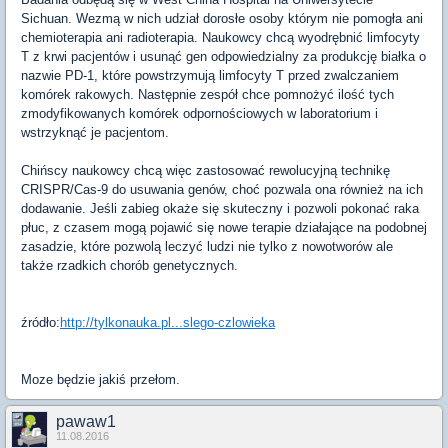
Sichuan. Wezmą w nich udział dorosłe osoby którym nie pomogła ani
chemioterapia ani radioterapia. Naukowcy chcą wyodrębnić limfocyty
T z krwi pacjentów i usunąć gen odpowiedzialny za produkcję białka o
nazwie PD-1, które powstrzymują limfocyty T przed zwalczaniem
komórek rakowych. Następnie zespół chce pomnożyć ilość tych
zmodyfikowanych komórek odpornościowych w laboratorium i
wstrzyknąć je pacjentom.
Chińscy naukowcy chcą więc zastosować rewolucyjną technikę
CRISPR/Cas-9 do usuwania genów, choć pozwala ona również na ich
dodawanie. Jeśli zabieg okaże się skuteczny i pozwoli pokonać raka
płuc, z czasem mogą pojawić się nowe terapie działające na podobnej
zasadzie, które pozwolą leczyć ludzi nie tylko z nowotworów ale
także rzadkich chorób genetycznych.
źródło:
http://tylkonauka.pl...slego-czlowieka
Moze będzie jakiś przełom.
pawaw1
11.08.2016