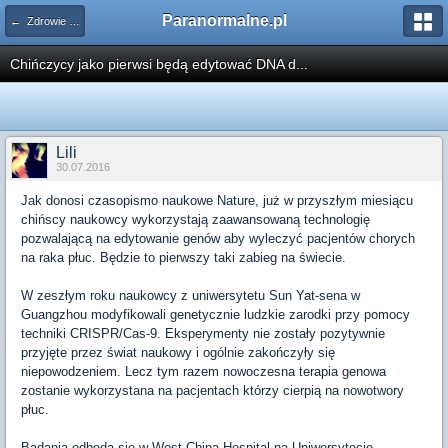
Paranormalne.pl
← Zdrowie i Medycyna
Chińczycy jako pierwsi będą edytować DNA d...
Lili
30.07.2016
Jak donosi czasopismo naukowe Nature, już w przyszłym miesiącu
chińscy naukowcy wykorzystają zaawansowaną technologię
pozwalającą na edytowanie genów aby wyleczyć pacjentów chorych
na raka płuc. Będzie to pierwszy taki zabieg na świecie.
W zeszłym roku naukowcy z uniwersytetu Sun Yat-sena w
Guangzhou modyfikowali genetycznie ludzkie zarodki przy pomocy
techniki CRISPR/Cas-9. Eksperymenty nie zostały pozytywnie
przyjęte przez świat naukowy i ogólnie zakończyły się
niepowodzeniem. Lecz tym razem nowoczesna terapia genowa
zostanie wykorzystana na pacjentach którzy cierpią na nowotwory
płuc.
Badania odbędą się w West China Hospital na Uniwersytecie