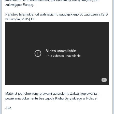
zalewające Europę.
Państwo Islamskie; od wahhabizmu saudyjskiego do zagrożenia ISIS
w Europie [2015] PL
Materiał jest chroniony prawami autorskimi. Zakaz kopiowania i
powielania dokumentu bez zgody Klubu Syryjskiego w Polsce!
Ave