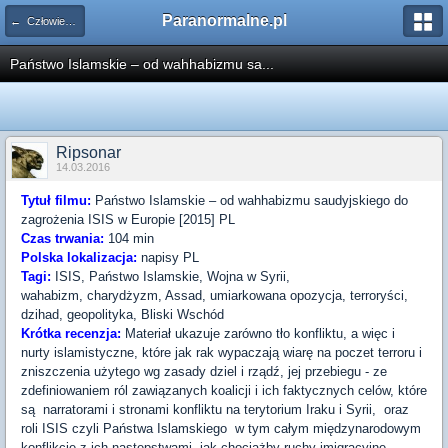
Paranormalne.pl
← Człowiek i Planeta
Państwo Islamskie – od wahhabizmu sa...
Ripsonar
14.03.2016
Tytuł filmu:
Państwo Islamskie – od wahhabizmu saudyjskiego do
zagrożenia ISIS w Europie [2015] PL
Czas trwania:
104 min
Polska lokalizacja:
napisy PL
Tagi:
ISIS, Państwo Islamskie, Wojna w Syrii,
wahabizm, charydżyzm, Assad, umiarkowana opozycja, terroryści,
dzihad, geopolityka, Bliski Wschód
Krótka recenzja:
Materiał ukazuje zarówno tło konfliktu, a więc i
nurty islamistyczne, które jak rak wypaczają wiarę na poczet terroru i
zniszczenia użytego wg zasady dziel i rządź, jej przebiegu - ze
zdefiniowaniem ról zawiązanych koalicji i ich faktycznych celów, które
są narratorami i stronami konfliktu na terytorium Iraku i Syrii, oraz
roli ISIS czyli Państwa Islamskiego w tym całym międzynarodowym
konflikcie z ich następstwami, jak chociażby ruchy imigracyjne