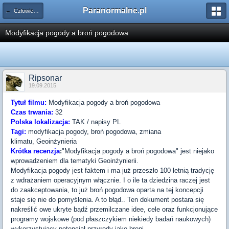
Paranormalne.pl
← Człowiek i Planeta
Modyfikacja pogody a broń pogodowa
Ripsonar
19.09.2015
Tytuł filmu:
Modyfikacja pogody a broń pogodowa
Czas trwania:
32
Polska lokalizacja:
TAK / napisy PL
Tagi:
modyfikacja pogody, broń pogodowa, zmiana
klimatu, Geoinżynieria
Krótka recenzja
:
"Modyfikacja pogody a broń pogodowa" jest niejako
wprowadzeniem dla tematyki Geoinżynierii.
Modyfikacja pogody jest faktem i ma już przeszło 100 letnią tradycję
z wdrażaniem operacyjnym włącznie. I o ile ta dziedzina raczej jest
do zaakceptowania, to już broń pogodowa oparta na tej koncepcji
staje się nie do pomyślenia. A to błąd.. Ten dokument postara się
nakreślić owe ukryte bądź przemilczane idee, cele oraz funkcjonujące
programy wojskowe (pod płaszczykiem niekiedy badań naukowych)
wykorzystujący potencjał przyrody jako broni.