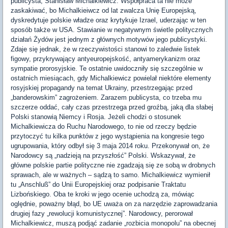
publicysta, Stanisław Michalkiewicz. Współpraca ta nie może
zaskakiwać, bo Michalkieiwcz od lat zwalcza Unię Europejską,
dyskredytuje polskie władze oraz krytykuje Izrael, uderzając w ten
sposób także w USA. Stawianie w negatywnym świetle politycznych
działań Żydów jest jednym z głównych motywów jego publicystyki.
Zdaje się jednak, że w rzeczywistości stanowi to zaledwie listek
figowy, przykrywający antyeuropejskość, antyamerykanizm oraz
sympatie prorosyjskie. Te ostatnie uwidoczniły się szczególnie w
ostatnich miesiącach, gdy Michalkiewicz powielał niektóre elementy
rosyjskiej propagandy na temat Ukrainy, przestrzegając przed
„banderowskim” zagrożeniem. Zarazem publicysta, co trzeba mu
szczerze oddać, cały czas przestrzega przed groźbą, jaką dla słabej
Polski stanowią Niemcy i Rosja. Jeżeli chodzi o stosunek
Michalkiewicza do Ruchu Narodowego, to nie od rzeczy będzie
przytoczyć tu kilka punktów z jego wystąpienia na kongresie tego
ugrupowania, który odbył się 3 maja 2014 roku. Przekonywał on, że
Narodowcy są „nadzieją na przyszłość” Polski. Wskazywał, że
główne polskie partie polityczne nie zgadzają się ze sobą w drobnych
sprawach, ale w ważnych – sądzą to samo. Michalkiewicz wymienił
tu „Anschluß” do Unii Europejskiej oraz podpisanie Traktatu
Lizbońskiego. Oba te kroki w jego ocenie uchodzą za, mówiąc
oględnie, poważny błąd, bo UE uważa on za narzędzie zaprowadzania
drugiej fazy „rewolucji komunistycznej”. Narodowcy, perorował
Michalkiewicz, muszą podjąć zadanie „rozbicia monopolu” na obecnej