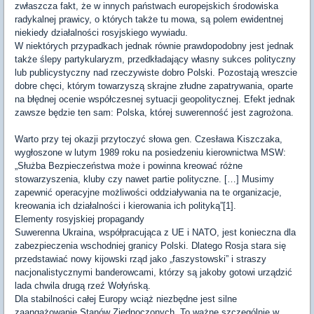
zwłaszcza fakt, że w innych państwach europejskich środowiska
radykalnej prawicy, o których także tu mowa, są polem ewidentnej
niekiedy działalności rosyjskiego wywiadu.
W niektórych przypadkach jednak równie prawdopodobny jest jednak
także ślepy partykularyzm, przedkładający własny sukces polityczny
lub publicystyczny nad rzeczywiste dobro Polski. Pozostają wreszcie
dobre chęci, którym towarzyszą skrajne złudne zapatrywania, oparte
na błędnej ocenie współczesnej sytuacji geopolitycznej. Efekt jednak
zawsze będzie ten sam: Polska, której suwerenność jest zagrożona.
Warto przy tej okazji przytoczyć słowa gen. Czesława Kiszczaka,
wygłoszone w lutym 1989 roku na posiedzeniu kierownictwa MSW:
„Służba Bezpieczeństwa może i powinna kreować różne
stowarzyszenia, kluby czy nawet partie polityczne. […] Musimy
zapewnić operacyjne możliwości oddziaływania na te organizacje,
kreowania ich działalności i kierowania ich polityką”[1].
Elementy rosyjskiej propagandy
Suwerenna Ukraina, współpracująca z UE i NATO, jest konieczna dla
zabezpieczenia wschodniej granicy Polski. Dlatego Rosja stara się
przedstawiać nowy kijowski rząd jako „faszystowski” i straszy
nacjonalistycznymi banderowcami, którzy są jakoby gotowi urządzić
lada chwila drugą rzeź Wołyńską.
Dla stabilności całej Europy wciąż niezbędne jest silne
zaangażowanie Stanów Zjednoczonych. To ważne szczególnie w