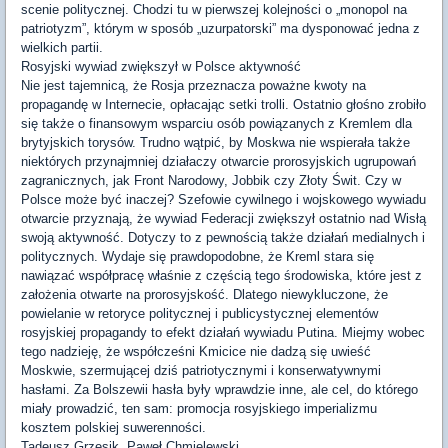
scenie politycznej. Chodzi tu w pierwszej kolejności o „monopol na
patriotyzm”, którym w sposób „uzurpatorski” ma dysponować jedna z
wielkich partii.
Rosyjski wywiad zwiększył w Polsce aktywność
Nie jest tajemnicą, że Rosja przeznacza poważne kwoty na
propagandę w Internecie, opłacając setki trolli. Ostatnio głośno zrobiło
się także o finansowym wsparciu osób powiązanych z Kremlem dla
brytyjskich torysów. Trudno wątpić, by Moskwa nie wspierała także
niektórych przynajmniej działaczy otwarcie prorosyjskich ugrupowań
zagranicznych, jak Front Narodowy, Jobbik czy Złoty Świt. Czy w
Polsce może być inaczej? Szefowie cywilnego i wojskowego wywiadu
otwarcie przyznają, że wywiad Federacji zwiększył ostatnio nad Wisłą
swoją aktywność. Dotyczy to z pewnością także działań medialnych i
politycznych. Wydaje się prawdopodobne, że Kreml stara się
nawiązać współpracę właśnie z częścią tego środowiska, które jest z
założenia otwarte na prorosyjskość. Dlatego niewykluczone, że
powielanie w retoryce politycznej i publicystycznej elementów
rosyjskiej propagandy to efekt działań wywiadu Putina. Miejmy wobec
tego nadzieję, że współcześni Kmicice nie dadzą się uwieść
Moskwie, szermującej dziś patriotycznymi i konserwatywnymi
hasłami. Za Bolszewii hasła były wprawdzie inne, ale cel, do którego
miały prowadzić, ten sam: promocja rosyjskiego imperializmu
kosztem polskiej suwerenności.
Tadeusz Grzesik, Paweł Chmielewski