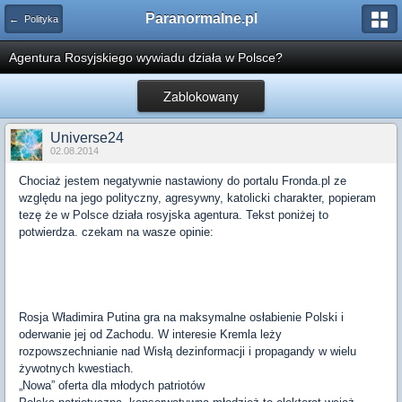
Paranormalne.pl
← Polityka
Agentura Rosyjskiego wywiadu działa w Polsce?
Zablokowany
Universe24
02.08.2014
Chociaż jestem negatywnie nastawiony do portalu Fronda.pl ze
względu na jego polityczny, agresywny, katolicki charakter, popieram
tezę że w Polsce działa rosyjska agentura. Tekst poniżej to
potwierdza. czekam na wasze opinie:
Rosja Władimira Putina gra na maksymalne osłabienie Polski i
oderwanie jej od Zachodu. W interesie Kremla leży
rozpowszechnianie nad Wisłą dezinformacji i propagandy w wielu
żywotnych kwestiach.
„Nowa” oferta dla młodych patriotów