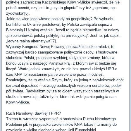
politykę zagraniczną Kaczyńskiego Korwin-Mikke stwierdził, że nie
potrafi ocenić, czy jest to „czysta głupota” czy też „agentura, np.
żydowska”[6].
Jakie są więc jego własne poglądy na geopolitykę? Po wybuchu
konfliktu na Ukrainie postulował, by Polska zawiązała sojusz z
Białorusią i Ukrainą właśnie. Jeżeli to będzie niemożliwe, to należy
„przeorientować polską politykę na pro-rosyjską”. Jest to, jak sądzi,
„jedyna realna alternatywa”[7].
Wyborcy Kongresu Nowej Prawicy, przeważnie ludzie młodzi, to
zazwyczaj bardzo zaangażowane politycznie osoby, sfrustrowane
słabością Polski, pragnące szybkiej, radykalnej zmiany, która w
końcu uczyni z naszego Państwa kraj, z którym świat będzie się
liczyć. Warto jednak zauważyć, że nie bez powodu kiedyś UPR a
dziś KNP to nieustannie partie wspierane przez młodzież.
Pamiętajmy, że to właśnie Rzym, który za jedną z największych cnót
uznawał dojrzałość i rozwagę podeszłych wiekiem senatorów, podbił
pół świata. Radykalizm był za to ojcem wszystkich straszliwych w
skutkach rewolucji; także tych, które tak wdzięcznie potępia sam
Korwin-Mikke.
Ruch Narodowy, dawniej TPPR?
Trzeba tu wreszcie wspomnieć o środowisku Ruchu Narodowego.
Podobnie jak w przypadku zwolenników KNP, także i tu mamy do
czynienia z wielką niechęcią wobec Unii Europejskiej,