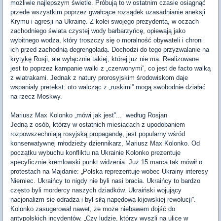
możliwie najlepszym świetle. Próbują to w ostatnim czasie osiągnąć
przede wszystkim poprzez gwałcące rozsądek uzasadnianie aneksji
Krymu i agresji na Ukrainę. Z kolei swojego prezydenta, w oczach
zachodniego świata czystej wody barbarzyńcę, opiewają jako
wybitnego wodza, który troszczy się o moralność obywateli i chroni
ich przed zachodnią degrengoladą. Dochodzi do tego przyzwalanie na
krytykę Rosji, ale wyłącznie takiej, której już nie ma. Realizowane
jest to poprzez kampanie walki z „czerwonymi”, co jest de facto walką
z wiatrakami. Jednak z natury prorosyjskim środowiskom daje
wspaniały pretekst: oto walcząc z „ruskimi” mogą swobodnie działać
na rzecz Moskwy.
Mariusz Max Kolonko „mówi jak jest”... według Rosjan
Jedną z osób, którzy w ostatnich miesiącach z upodobaniem
rozpowszechniają rosyjską propagandę, jest popularny wśród
konserwatywnej młodzieży dziennikarz, Mariusz Max Kolonko. Od
początku wybuchu konfliktu na Ukrainie Kolonko prezentuje
specyficznie kremlowski punkt widzenia. Już 15 marca tak mówił o
protestach na Majdanie: „Polska reprezentuje wobec Ukrainy interesy
Niemiec. Ukraińcy to nigdy nie byli nasi bracia. Ukraińcy to bardzo
często byli mordercy naszych dziadków. Ukraiński wojujący
nacjonalizm się odradza i był siłą napędową kijowskiej rewolucji”.
Kolonko zasugerował nawet, że może niebawem dojść do
antypolskich incydentów. „Czy ludzie, którzy wyszli na ulice w