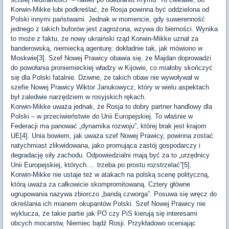
Korwin-Mikke lubi podkreślać, że Rosja powinna być oddzielona od
Polski innymi państwami. Jednak w momencie, gdy suwerenność
jednego z takich buforów jest zagrożona, wzywa do bierności. Wynika
to może z faktu, że nowy ukraiński rząd Korwin-Mikke uznał za
banderowską, niemiecką agenturę: dokładnie tak, jak mówiono w
Moskwie[3]. Szef Nowej Prawicy obawia się, że Majdan doprowadzi
do powołania proniemieckiej władzy w Kijowie, co miałoby skończyć
się dla Polski fatalnie. Dziwne, że takich obaw nie wywoływał w
szefie Nowej Prawicy Wiktor Janukowycz, który w wielu aspektach
był zaledwie narzędziem w rosyjskich rękach.
Korwin-Mikke uważa jednak, że Rosja to dobry partner handlowy dla
Polski – w przeciwieństwie do Unii Europejskiej. To właśnie w
Federacji ma panować „dynamika rozwoju”, której brak jest krajom
UE[4]. Unia bowiem, jak uważa szef Nowej Prawicy, powinna zostać
natychmiast zlikwidowana, jako promująca zastój gospodarczy i
degradację siły zachodu. Odpowiedzialni mają być za to „urzędnicy
Unii Europejskiej, których…. trzeba po prostu rozstrzelać”[5].
Korwin-Mikke nie ustaje też w atakach na polską scenę polityczną,
którą uważa za całkowicie skompromitowaną. Cztery główne
ugrupowania nazywa zbiorczo „bandą czworga”. Posuwa się wręcz do
określania ich mianem okupantów Polski. Szef Nowej Prawicy nie
wyklucza, że takie partie jak PO czy PiS kierują się interesami
obcych mocarstw, Niemiec bądź Rosji. Przykładowo oceniając