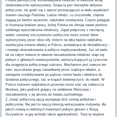
Polska patriotyczna, konserwatywna młodzież to elektorat wciąż
niedostatecznie wykorzystany. Grupa ta jest niezwykle aktywna
politycznie; nie godzi się z wprost przerażającym w wielu aspektach
stanem naszego Państwa. Ludzie młodzi, co zrozumiałe, chętnie
sięgają po bardzo wyraziste, radykalne rozwiązania. Często potęguje
to frustracja brakiem pracy, której Polska nie oferuje nawet pomimo
solidnego wykształcenia młodzieży. Zapał połączony z niechęcią
wobec zastanej rzeczywistości polityczne może zostać łatwo
wykorzystany przez obce siły, którym na rękę będzie radykalna,
rewolucyjna zmiana władzy w Polsce, prowadząca do destabilizacji –
i nowego ukierunkowania w polityce międzynarodowej. Już od wielu
lat na całym świecie to właśnie niezadowolona młodzież staje się
jednym z głównych rewolucjonistów, wykorzystujących ją cynicznie
dla osiągnięcia politycznego sukcesu. Mechanizm jest zawsze ten
sam: wyszukanie grupy zaniedbanej przez rządzące władze, a
następnie zmobilizowanie jej poprzez nośne hasła i obietnice do
działania politycznego, lub, w krajach biedniejszych, do rebelii. W
Polsce motorem radykalnych przemian może stać się zwłaszcza
Moskwa, jako podmiot grający na osłabienie Warszawy i
niezadowolony z jej akcesu do świata zachodniego.
Z „nową” polityczną opcją występuje dziś szereg polityków i
publicystów. Nie jest tu naszą intencją wskazywanie motywów, dla
jakich mówią w niektórych kwestiach jednym głosem z Rosją.
Oczywiście: w grę wchodzi także agenturalność. Tezę tę wspiera