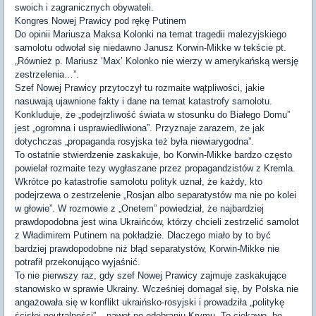
swoich i zagranicznych obywateli.
Kongres Nowej Prawicy pod rękę Putinem
Do opinii Mariusza Maksa Kolonki na temat tragedii malezyjskiego
samolotu odwołał się niedawno Janusz Korwin-Mikke w tekście pt.
„Również p. Mariusz ‘Max’ Kolonko nie wierzy w amerykańską wersję
zestrzelenia…”.
Szef Nowej Prawicy przytoczył tu rozmaite wątpliwości, jakie
nasuwają ujawnione fakty i dane na temat katastrofy samolotu.
Konkluduje, że „podejrzliwość świata w stosunku do Białego Domu”
jest „ogromna i usprawiedliwiona”. Przyznaje zarazem, że jak
dotychczas „propaganda rosyjska też była niewiarygodna”.
To ostatnie stwierdzenie zaskakuje, bo Korwin-Mikke bardzo często
powielał rozmaite tezy wygłaszane przez propagandzistów z Kremla.
Wkrótce po katastrofie samolotu polityk uznał, że każdy, kto
podejrzewa o zestrzelenie „Rosjan albo separatystów ma nie po kolei
w głowie”. W rozmowie z „Onetem” powiedział, że najbardziej
prawdopodobna jest wina Ukraińców, którzy chcieli zestrzelić samolot
z Władimirem Putinem na pokładzie. Dlaczego miało by to być
bardziej prawdopodobne niż błąd separatystów, Korwin-Mikke nie
potrafił przekonująco wyjaśnić.
To nie pierwszy raz, gdy szef Nowej Prawicy zajmuje zaskakujące
stanowisko w sprawie Ukrainy. Wcześniej domagał się, by Polska nie
angażowała się w konflikt ukraińsko-rosyjski i prowadziła „politykę
ścisłej neutralności” – nawet po odebraniu Krymu. To ciekawe, bo