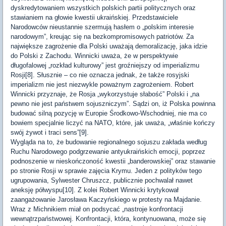
dyskredytowaniem wszystkich polskich partii politycznych oraz
stawianiem na głowie kwestii ukraińskiej. Przedstawiciele
Narodowców nieustannie szermują hasłem o „polskim interesie
narodowym”, kreując się na bezkompromisowych patriotów. Za
największe zagrożenie dla Polski uważają demoralizację, jaka idzie
do Polski z Zachodu. Winnicki uważa, że w perspektywie
długofalowej „rozkład kulturowy” jest groźniejszy od imperializmu
Rosji[8]. Słusznie – co nie oznacza jednak, że także rosyjski
imperializm nie jest niezwykle poważnym zagrożeniem. Robert
Winnicki przyznaje, że Rosja „wykorzystuje słabość” Polski i „na
pewno nie jest państwem sojuszniczym”. Sądzi on, iż Polska powinna
budować silną pozycję w Europie Środkowo-Wschodniej, nie ma co
bowiem specjalnie liczyć na NATO, które, jak uważa, „właśnie kończy
swój żywot i traci sens”[9].
Wygląda na to, że budowanie regionalnego sojuszu zakłada według
Ruchu Narodowego podgrzewanie antyukraińskich emocji, poprzez
podnoszenie w nieskończoność kwestii „banderowskiej” oraz stawanie
po stronie Rosji w sprawie zajęcia Krymu. Jeden z polityków tego
ugrupowania, Sylwester Chruszcz, publicznie pochwalał nawet
aneksję półwyspu[10]. Z kolei Robert Winnicki krytykował
zaangażowanie Jarosława Kaczyńskiego w protesty na Majdanie.
Wraz z Michnikiem miał on podsycać „nastroje konfrontacji
wewnątrzpaństwowej. Konfrontacji, która, kontynuowana, może się