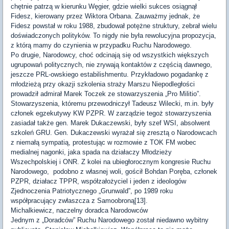
chętnie patrzą w kierunku Węgier, gdzie wielki sukces osiągnął
Fidesz, kierowany przez Wiktora Orbana. Zauważmy jednak, że
Fidesz powstał w roku 1988, zbudował potężne struktury, zebrał wielu
doświadczonych polityków. To nigdy nie była rewolucyjna propozycja,
z którą mamy do czynienia w przypadku Ruchu Narodowego.
Po drugie, Narodowcy, choć odcinają się od wszystkich większych
ugrupowań politycznych, nie zrywają kontaktów z częścią dawnego,
jeszcze PRL-owskiego estabilishmentu. Przykładowo pogadankę z
młodzieżą przy okazji szkolenia straży Marszu Niepodległości
prowadził admirał Marek Toczek ze stowarzyszenia „Pro Militio”.
Stowarzyszenia, któremu przewodniczył Tadeusz Wilecki, m.in. były
członek egzekutywy KW PZPR. W zarządzie tegoż stowarzyszenia
zasiadał także gen. Marek Dukaczewski, były szef WSI, absolwent
szkoleń GRU. Gen. Dukaczewski wyrażał się zresztą o Narodowcach
z niemałą sympatią, protestując w rozmowie z TOK FM wobec
medialnej nagonki, jaka spada na działaczy Młodzieży
Wszechpolskiej i ONR. Z kolei na ubiegłorocznym kongresie Ruchu
Narodowego, podobno z własnej woli, gościł Bohdan Poręba, członek
PZPR, działacz TPPR, współzałożyciel i jeden z ideologów
Zjednoczenia Patriotycznego „Grunwald”, po 1989 roku
współpracujący zwłaszcza z Samoobroną[13].
Michalkiewicz, naczelny doradca Narodowców
Jednym z „Doradców” Ruchu Narodowego został niedawno wybitny