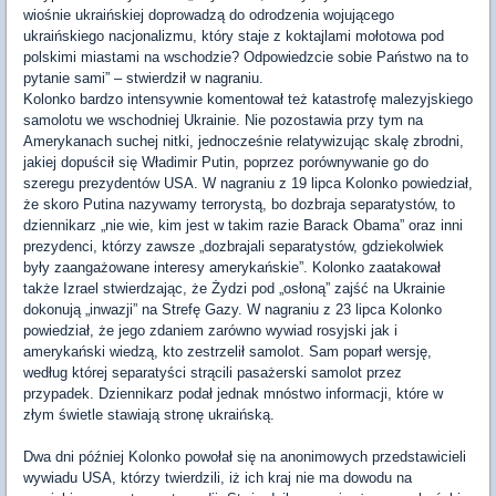
wiośnie ukraińskiej doprowadzą do odrodzenia wojującego
ukraińskiego nacjonalizmu, który staje z koktajlami mołotowa pod
polskimi miastami na wschodzie? Odpowiedzcie sobie Państwo na to
pytanie sami” – stwierdził w nagraniu.
Kolonko bardzo intensywnie komentował też katastrofę malezyjskiego
samolotu we wschodniej Ukrainie. Nie pozostawia przy tym na
Amerykanach suchej nitki, jednocześnie relatywizując skalę zbrodni,
jakiej dopuścił się Władimir Putin, poprzez porównywanie go do
szeregu prezydentów USA. W nagraniu z 19 lipca Kolonko powiedział,
że skoro Putina nazywamy terrorystą, bo dozbraja separatystów, to
dziennikarz „nie wie, kim jest w takim razie Barack Obama” oraz inni
prezydenci, którzy zawsze „dozbrajali separatystów, gdziekolwiek
były zaangażowane interesy amerykańskie”. Kolonko zaatakował
także Izrael stwierdzając, że Żydzi pod „osłoną” zajść na Ukrainie
dokonują „inwazji” na Strefę Gazy. W nagraniu z 23 lipca Kolonko
powiedział, że jego zdaniem zarówno wywiad rosyjski jak i
amerykański wiedzą, kto zestrzelił samolot. Sam poparł wersję,
według której separatyści strącili pasażerski samolot przez
przypadek. Dziennikarz podał jednak mnóstwo informacji, które w
złym świetle stawiają stronę ukraińską.
Dwa dni później Kolonko powołał się na anonimowych przedstawicieli
wywiadu USA, którzy twierdzili, iż ich kraj nie ma dowodu na