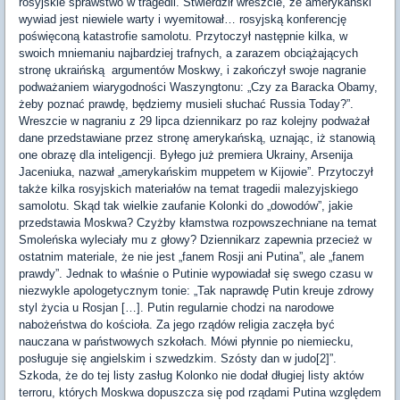
rosyjskie sprawstwo w tragedii. Stwierdził wreszcie, że amerykański
wywiad jest niewiele warty i wyemitował… rosyjską konferencję
poświęconą katastrofie samolotu. Przytoczył następnie kilka, w
swoich mniemaniu najbardziej trafnych, a zarazem obciążających
stronę ukraińską argumentów Moskwy, i zakończył swoje nagranie
podważaniem wiarygodności Waszyngtonu: „Czy za Baracka Obamy,
żeby poznać prawdę, będziemy musieli słuchać Russia Today?”.
Wreszcie w nagraniu z 29 lipca dziennikarz po raz kolejny podważał
dane przedstawiane przez stronę amerykańską, uznając, iż stanowią
one obrazę dla inteligencji. Byłego już premiera Ukrainy, Arsenija
Jaceniuka, nazwał „amerykańskim muppetem w Kijowie”. Przytoczył
także kilka rosyjskich materiałów na temat tragedii malezyjskiego
samolotu. Skąd tak wielkie zaufanie Kolonki do „dowodów”, jakie
przedstawia Moskwa? Czyżby kłamstwa rozpowszechniane na temat
Smoleńska wyleciały mu z głowy? Dziennikarz zapewnia przecież w
ostatnim materiale, że nie jest „fanem Rosji ani Putina”, ale „fanem
prawdy”. Jednak to właśnie o Putinie wypowiadał się swego czasu w
niezwykle apologetycznym tonie: „Tak naprawdę Putin kreuje zdrowy
styl życia u Rosjan […]. Putin regularnie chodzi na narodowe
nabożeństwa do kościoła. Za jego rządów religia zaczęła być
nauczana w państwowych szkołach. Mówi płynnie po niemiecku,
posługuje się angielskim i szwedzkim. Szósty dan w judo[2]”.
Szkoda, że do tej listy zasług Kolonko nie dodał długiej listy aktów
terroru, których Moskwa dopuszcza się pod rządami Putina względem