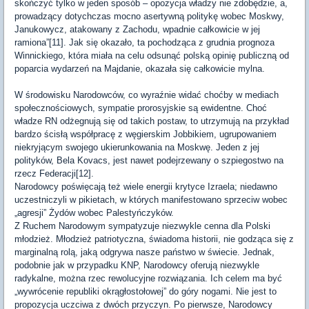
skończyć tylko w jeden sposób – opozycja władzy nie zdobędzie, a,
prowadzący dotychczas mocno asertywną politykę wobec Moskwy,
Janukowycz, atakowany z Zachodu, wpadnie całkowicie w jej
ramiona”[11]. Jak się okazało, ta pochodząca z grudnia prognoza
Winnickiego, która miała na celu odsunąć polską opinię publiczną od
poparcia wydarzeń na Majdanie, okazała się całkowicie mylna.
W środowisku Narodowców, co wyraźnie widać choćby w mediach
społecznościowych, sympatie prorosyjskie są ewidentne. Choć
władze RN odżegnują się od takich postaw, to utrzymują na przykład
bardzo ścisłą współpracę z węgierskim Jobbikiem, ugrupowaniem
niekryjącym swojego ukierunkowania na Moskwę. Jeden z jej
polityków, Bela Kovacs, jest nawet podejrzewany o szpiegostwo na
rzecz Federacji[12].
Narodowcy poświęcają też wiele energii krytyce Izraela; niedawno
uczestniczyli w pikietach, w których manifestowano sprzeciw wobec
„agresji” Żydów wobec Palestyńczyków.
Z Ruchem Narodowym sympatyzuje niezwykle cenna dla Polski
młodzież. Młodzież patriotyczna, świadoma historii, nie godząca się z
marginalną rolą, jaką odgrywa nasze państwo w świecie. Jednak,
podobnie jak w przypadku KNP, Narodowcy oferują niezwykle
radykalne, można rzec rewolucyjne rozwiązania. Ich celem ma być
„wywrócenie republiki okrągłostołowej” do góry nogami. Nie jest to
propozycja uczciwa z dwóch przyczyn. Po pierwsze, Narodowcy