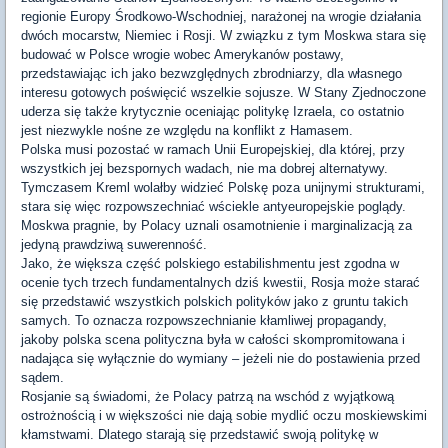
regionie Europy Środkowo-Wschodniej, narażonej na wrogie działania
dwóch mocarstw, Niemiec i Rosji. W związku z tym Moskwa stara się
budować w Polsce wrogie wobec Amerykanów postawy,
przedstawiając ich jako bezwzględnych zbrodniarzy, dla własnego
interesu gotowych poświęcić wszelkie sojusze. W Stany Zjednoczone
uderza się także krytycznie oceniając politykę Izraela, co ostatnio
jest niezwykle nośne ze względu na konflikt z Hamasem.
Polska musi pozostać w ramach Unii Europejskiej, dla której, przy
wszystkich jej bezspornych wadach, nie ma dobrej alternatywy.
Tymczasem Kreml wolałby widzieć Polskę poza unijnymi strukturami,
stara się więc rozpowszechniać wściekle antyeuropejskie poglądy.
Moskwa pragnie, by Polacy uznali osamotnienie i marginalizacją za
jedyną prawdziwą suwerenność.
Jako, że większa część polskiego estabilishmentu jest zgodna w
ocenie tych trzech fundamentalnych dziś kwestii, Rosja może starać
się przedstawić wszystkich polskich polityków jako z gruntu takich
samych. To oznacza rozpowszechnianie kłamliwej propagandy,
jakoby polska scena polityczna była w całości skompromitowana i
nadająca się wyłącznie do wymiany – jeżeli nie do postawienia przed
sądem.
Rosjanie są świadomi, że Polacy patrzą na wschód z wyjątkową
ostrożnością i w większości nie dają sobie mydlić oczu moskiewskimi
kłamstwami. Dlatego starają się przedstawić swoją politykę w