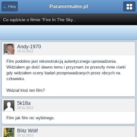
Paranormalne.pl
← Filmy
Co sądzicie o filmie "Fire In The Sky...
Andy-1970
29.11.2012
Film podobno jest rekonstrukcją autentycznego uprowadzenia.
Widziałem go dość dawno temu i przyznam że przeszły mnie ciarki
gdy widziałem sceny badań przeprowadzanych przez obcych na
człowieku.
Widział ktoś ten film?
5k18a
29.11.2012
Film jak film nic wybitnego.
Blitz Wölf
29.11.2012