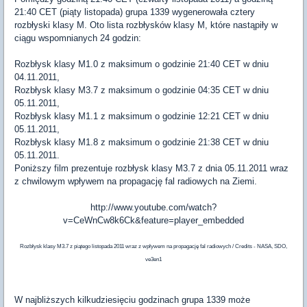
21:40 CET (piąty listopada) grupa 1339 wygenerowała cztery
rozbłyski klasy M. Oto lista rozbłysków klasy M, które nastąpiły w
ciągu wspomnianych 24 godzin:
Rozbłysk klasy M1.0 z maksimum o godzinie 21:40 CET w dniu
04.11.2011,
Rozbłysk klasy M3.7 z maksimum o godzinie 04:35 CET w dniu
05.11.2011,
Rozbłysk klasy M1.1 z maksimum o godzinie 12:21 CET w dniu
05.11.2011,
Rozbłysk klasy M1.8 z maksimum o godzinie 21:38 CET w dniu
05.11.2011.
Poniższy film prezentuje rozbłysk klasy M3.7 z dnia 05.11.2011 wraz
z chwilowym wpływem na propagację fal radiowych na Ziemi.
http://www.youtube.com/watch?
v=CeWnCw8k6Ck&feature=player_embedded
Rozbłysk klasy M3.7 z piątego listopada 2011 wraz z wpływem na propagację fal radiowych / Credits - NASA, SDO,
ve3en1
W najbliższych kilkudziesięciu godzinach grupa 1339 może