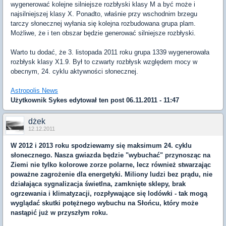
wygenerować kolejne silniejsze rozbłyski klasy M a być może i
najsilniejszej klasy X. Ponadto, właśnie przy wschodnim brzegu
tarczy słonecznej wyłania się kolejna rozbudowana grupa plam.
Możliwe, że i ten obszar będzie generować silniejsze rozbłyski.
Warto tu dodać, że 3. listopada 2011 roku grupa 1339 wygenerowała
rozbłysk klasy X1.9. Był to czwarty rozbłysk względem mocy w
obecnym, 24. cyklu aktywności słonecznej.
Astropolis News
Użytkownik
Sykes
edytował ten post 06.11.2011 - 11:47
dżek
12.12.2011
W 2012 i 2013 roku spodziewamy się maksimum 24. cyklu
słonecznego. Nasza gwiazda będzie "wybuchać" przynosząc na
Ziemi nie tylko kolorowe zorze polarne, lecz również stwarzając
poważne zagrożenie dla energetyki. Miliony ludzi bez prądu, nie
działająca sygnalizacja świetlna, zamknięte sklepy, brak
ogrzewania i klimatyzacji, rozpływające się lodówki - tak mogą
wyglądać skutki potężnego wybuchu na Słońcu, który może
nastąpić już w przyszłym roku.