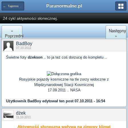
Paranormalne.pl
← Tajemnice Kosmosu
24 cykl aktywności słonecznej.
«
Następny
Poprzedni
»
BadBoy
07.10.2011
Świetne foty
dżekson
.. to ja też coś dorzucę do kompletu ..
Rosyjskie pojazdy kosmiczne na tle zorzy widoczne z
Międzynarodowej Stacji Kosmicznej
17.09.2011 .. NASA
Użytkownik
BadBoy
edytował ten post 07.10.2011 - 16:54
dżek
11.10.2011
Aktywność słoneczna wpływa na zimowy klimat