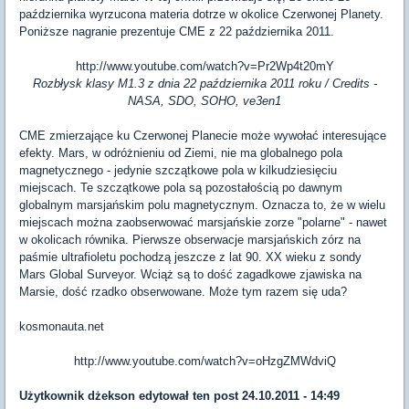
października wyrzucona materia dotrze w okolice Czerwonej Planety.
Poniższe nagranie prezentuje CME z 22 października 2011.
http://www.youtube.com/watch?v=Pr2Wp4t20mY
Rozbłysk klasy M1.3 z dnia 22 października 2011 roku / Credits -
NASA, SDO, SOHO, ve3en1
CME zmierzające ku Czerwonej Planecie może wywołać interesujące
efekty. Mars, w odróżnieniu od Ziemi, nie ma globalnego pola
magnetycznego - jedynie szczątkowe pola w kilkudziesięciu
miejscach. Te szczątkowe pola są pozostałością po dawnym
globalnym marsjańskim polu magnetycznym. Oznacza to, że w wielu
miejscach można zaobserwować marsjańskie zorze "polarne" - nawet
w okolicach równika. Pierwsze obserwacje marsjańskich zórz na
paśmie ultrafioletu pochodzą jeszcze z lat 90. XX wieku z sondy
Mars Global Surveyor. Wciąż są to dość zagadkowe zjawiska na
Marsie, dość rzadko obserwowane. Może tym razem się uda?
kosmonauta.net
http://www.youtube.com/watch?v=oHzgZMWdviQ
Użytkownik
dżekson
edytował ten post 24.10.2011 - 14:49