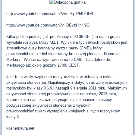
http://www.youtube.com/watch?v=m9qTPh97UD8
http://www.youtube.com/watch?v=DEyzHlrlH9Q
Kilka godzin później (już po północy o 00:36 CET) ta sama grupa
wywołała rozbłysk klasy M2.1. Wynikiem tych dwóch rozbłysków jest
stosunkowo duży koronalny wyrzut masy (CME), który
prawdopodobnie nie był skierowany ku naszej planecie. Natomiast
Merkury i Wenus są wystawione na to CME - fala dotrze do
Merkurego już około godziny 17:00 CEST.
Jest to czwarty względem mocy rozbłysk w aktualnym cyklu
aktywności słonecznej. Najsilniejszy z dotychczas zarejestrowanych
rozbłysków był klasy X6.9 i nastąpił 9 sierpnia 2011 roku. Maksimum
aktywności słonecznej przewidywane jest na połowę 2013 roku,
zatem czeka nas jeszcze przynajmniej kilkanaście miesięcy
podwyższonej aktywności słonecznej z wysokim
prawdopodobieństwem wystąpienia kolejnych silnych rozbłysków
klasy X.
kosmonauta.net