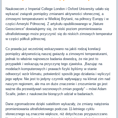
Naukowcom z Imperial College London i Oxford University udało się
wykazać związek pomiędzy zmianami aktywności słonecznej, a
zimowymi temperaturami w Wielkiej Brytanii, na północy Europy i w
części Ameryki Północnej. Z artykułu opublikowanego w „Nature
Geoscience” dowiadujemy się, że niski poziom promieniowania
ultrafioletowego może przyczynić się do niskich zimowych temperatur
w części półkuli północnej.
Co prawda już wcześniej wskazywano na jakiś rodzaj korelacji
pomiędzy aktywnością naszej gwiazdy a zimowymi temperaturami,
jednak to właśnie najnowsze badania dowodzą, że nie jest to
przypadek i wskazują na przyczynę tego zjawiska. „Bazując na
modelach komputerowych i prawach fizyki byliśmy w stanie
odtworzyć wzór klimatu, potwierdzić sposób jego działania i wyliczyć
jego wpływ. Nie jest to jedyny czynnik wpływający na klimat zim nad
naszym regionem, ale ma on duże znaczenie i zrozumienie go jest
ważne dla przewidywań sezonowych zmian pogody” – mówi Adam
Scaife, jeden z naukowców biorących udział w badaniach.
Dane zgromadzone dzięki satelitom wykazały, że zmiany natężenia
promieniowania ultrafioletowego podczas 11-letniego cyklu
słonecznego są znacznie większe, niż dotychczas przypuszczano.