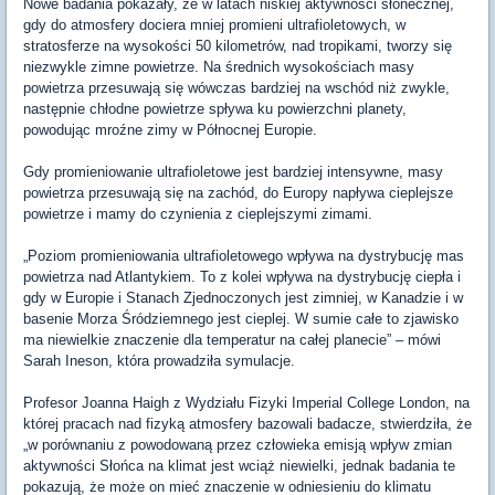
Nowe badania pokazały, że w latach niskiej aktywności słonecznej,
gdy do atmosfery dociera mniej promieni ultrafioletowych, w
stratosferze na wysokości 50 kilometrów, nad tropikami, tworzy się
niezwykle zimne powietrze. Na średnich wysokościach masy
powietrza przesuwają się wówczas bardziej na wschód niż zwykle,
następnie chłodne powietrze spływa ku powierzchni planety,
powodując mroźne zimy w Północnej Europie.
Gdy promieniowanie ultrafioletowe jest bardziej intensywne, masy
powietrza przesuwają się na zachód, do Europy napływa cieplejsze
powietrze i mamy do czynienia z cieplejszymi zimami.
„Poziom promieniowania ultrafioletowego wpływa na dystrybucję mas
powietrza nad Atlantykiem. To z kolei wpływa na dystrybucję ciepła i
gdy w Europie i Stanach Zjednoczonych jest zimniej, w Kanadzie i w
basenie Morza Śródziemnego jest cieplej. W sumie całe to zjawisko
ma niewielkie znaczenie dla temperatur na całej planecie” – mówi
Sarah Ineson, która prowadziła symulacje.
Profesor Joanna Haigh z Wydziału Fizyki Imperial College London, na
której pracach nad fizyką atmosfery bazowali badacze, stwierdziła, że
„w porównaniu z powodowaną przez człowieka emisją wpływ zmian
aktywności Słońca na klimat jest wciąż niewielki, jednak badania te
pokazują, że może on mieć znaczenie w odniesieniu do klimatu