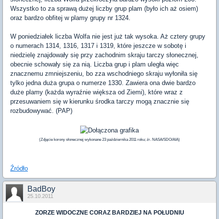
Wszystko to za sprawą dużej liczby grup plam (było ich aż osiem)
oraz bardzo obfitej w plamy grupy nr 1324.
W poniedziałek liczba Wolfa nie jest już tak wysoka. Aż cztery grupy
o numerach 1314, 1316, 1317 i 1319, które jeszcze w sobotę i
niedzielę znajdowały się przy zachodnim skraju tarczy słonecznej,
obecnie schowały się za nią. Liczba grup i plam uległa więc
znacznemu zmniejszeniu, bo zza wschodniego skraju wyłoniła się
tylko jedna duża grupa o numerze 1330. Zawiera ona dwie bardzo
duże plamy (każda wyraźnie większa od Ziemi), które wraz z
przesuwaniem się w kierunku środka tarczy mogą znacznie się
rozbudowywać. (PAP)
(Zdjęcie korony słonecznej wykonane 23 października 2011 roku; źr. NASA/SDO/AIA)
Źródło
BadBoy
25.10.2011
ZORZE WIDOCZNE CORAZ BARDZIEJ NA POŁUDNIU