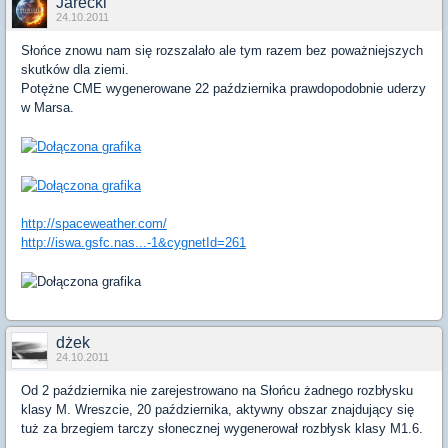
Jarecki
24.10.2011
Słońce znowu nam się rozszalało ale tym razem bez poważniejszych
skutków dla ziemi.
Potężne CME wygenerowane 22 października prawdopodobnie uderzy
w Marsa.
http://spaceweather.com/
http://iswa.gsfc.nas...-1&cygnetId=261
dżek
24.10.2011
Od 2 października nie zarejestrowano na Słońcu żadnego rozbłysku
klasy M. Wreszcie, 20 października, aktywny obszar znajdujący się
tuż za brzegiem tarczy słonecznej wygenerował rozbłysk klasy M1.6.