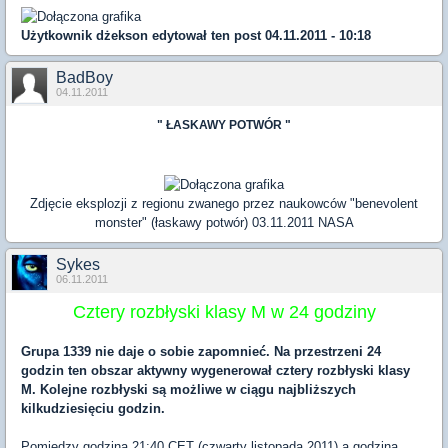
Użytkownik
dżekson
edytował ten post 04.11.2011 - 10:18
BadBoy
04.11.2011
" ŁASKAWY POTWÓR "
Zdjęcie eksplozji z regionu zwanego przez naukowców "benevolent
monster" (łaskawy potwór) 03.11.2011 NASA
Sykes
06.11.2011
Cztery rozbłyski klasy M w 24 godziny
Grupa 1339 nie daje o sobie zapomnieć. Na przestrzeni 24
godzin ten obszar aktywny wygenerował cztery rozbłyski klasy
M. Kolejne rozbłyski są możliwe w ciągu najbliższych
kilkudziesięciu godzin.
Pomiędzy godziną 21:40 CET (czwarty listopada 2011) a godziną