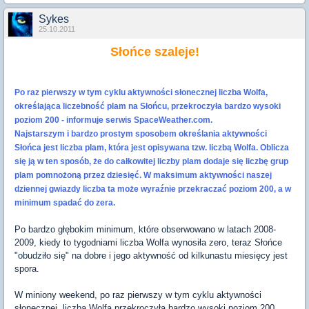
Sykes
25.10.2011
Słońce szaleje!
Po raz pierwszy w tym cyklu aktywności słonecznej liczba Wolfa,
określająca liczebność plam na Słońcu, przekroczyła bardzo wysoki
poziom 200 - informuje serwis SpaceWeather.com.
Najstarszym i bardzo prostym sposobem określania aktywności
Słońca jest liczba plam, która jest opisywana tzw. liczbą Wolfa. Oblicza
się ją w ten sposób, że do całkowitej liczby plam dodaje się liczbę grup
plam pomnożoną przez dziesięć. W maksimum aktywności naszej
dziennej gwiazdy liczba ta może wyraźnie przekraczać poziom 200, a w
minimum spadać do zera.
Po bardzo głębokim minimum, które obserwowano w latach 2008-
2009, kiedy to tygodniami liczba Wolfa wynosiła zero, teraz Słońce
"obudziło się" na dobre i jego aktywność od kilkunastu miesięcy jest
spora.
W miniony weekend, po raz pierwszy w tym cyklu aktywności
słonecznej, liczba Wolfa przekroczyła bardzo wysoki poziom 200.