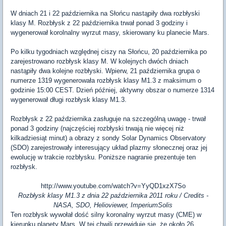
W dniach 21 i 22 października na Słońcu nastąpiły dwa rozbłyski
klasy M. Rozbłysk z 22 października trwał ponad 3 godziny i
wygenerował korolnalny wyrzut masy, skierowany ku planecie Mars.
Po kilku tygodniach względnej ciszy na Słońcu, 20 października po
zarejestrowano rozbłysk klasy M. W kolejnych dwóch dniach
nastąpiły dwa kolejne rozbłyski. Wpierw, 21 października grupa o
numerze 1319 wygenerowała rozbłysk klasy M1.3 z maksimum o
godzinie 15:00 CEST. Dzień później, aktywny obszar o numerze 1314
wygenerował długi rozbłysk klasy M1.3.
Rozbłysk z 22 października zasługuje na szczególną uwagę - trwał
ponad 3 godziny (najczęściej rozbłyski trwają nie więcej niż
kilkadziesiąt minut) a obrazy z sondy Solar Dynamics Observatory
(SDO) zarejestrowały interesujący układ plazmy słonecznej oraz jej
ewolucję w trakcie rozbłysku. Poniższe nagranie prezentuje ten
rozbłysk.
http://www.youtube.com/watch?v=YyQD1xzX7So
Rozbłysk klasy M1.3 z dnia 22 października 2011 roku / Credits -
NASA, SDO, Helioviewer, ImperiumSolis
Ten rozbłysk wywołał dość silny koronalny wyrzut masy (CME) w
kierunku planety Mars. W tej chwili przewiduje się, że około 26