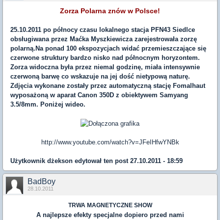
Zorza Polarna znów w Polsce!
25.10.2011 po północy czasu lokalnego stacja PFN43 Siedlce
obsługiwana przez Maćka Myszkiewicza zarejestrowała zorzę
polarną.Na ponad 100 ekspozycjach widać przemieszczające się
czerwone struktury bardzo nisko nad północnym horyzontem.
Zorza widoczna była przez niemal godzinę, miała intensywnie
czerwoną barwę co wskazuje na jej dość nietypową naturę.
Zdjęcia wykonane zostały przez automatyczną stację Fomalhaut
wyposażoną w aparat Canon 350D z obiektywem Samyang
3.5/8mm. Poniżej wideo.
http://www.youtube.com/watch?v=JFeIHfwYNBk
Użytkownik
dżekson
edytował ten post 27.10.2011 - 18:59
BadBoy
28.10.2011
TRWA MAGNETYCZNE SHOW
A najlepsze efekty specjalne dopiero przed nami