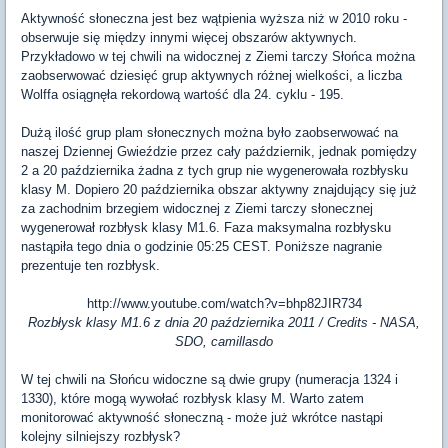
Aktywność słoneczna jest bez wątpienia wyższa niż w 2010 roku -
obserwuje się między innymi więcej obszarów aktywnych.
Przykładowo w tej chwili na widocznej z Ziemi tarczy Słońca można
zaobserwować dziesięć grup aktywnych różnej wielkości, a liczba
Wolffa osiągnęła rekordową wartość dla 24. cyklu - 195.
Dużą ilość grup plam słonecznych można było zaobserwować na
naszej Dziennej Gwieździe przez cały październik, jednak pomiędzy
2 a 20 października żadna z tych grup nie wygenerowała rozbłysku
klasy M. Dopiero 20 października obszar aktywny znajdujący się już
za zachodnim brzegiem widocznej z Ziemi tarczy słonecznej
wygenerował rozbłysk klasy M1.6. Faza maksymalna rozbłysku
nastąpiła tego dnia o godzinie 05:25 CEST. Poniższe nagranie
prezentuje ten rozbłysk.
http://www.youtube.com/watch?v=bhp82JIR734
Rozbłysk klasy M1.6 z dnia 20 października 2011 / Credits - NASA,
SDO, camillasdo
W tej chwili na Słońcu widoczne są dwie grupy (numeracja 1324 i
1330), które mogą wywołać rozbłysk klasy M. Warto zatem
monitorować aktywność słoneczną - może już wkrótce nastąpi
kolejny silniejszy rozbłysk?