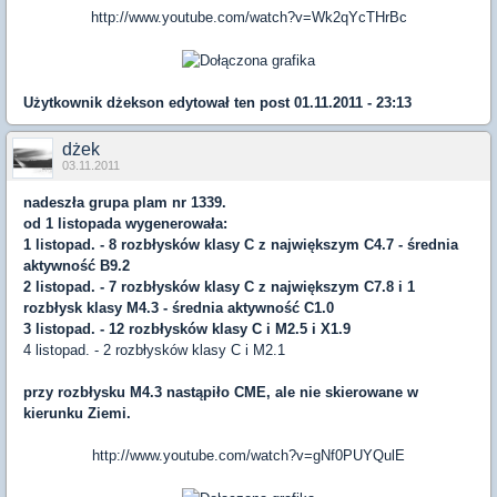
http://www.youtube.com/watch?v=Wk2qYcTHrBc
Użytkownik
dżekson
edytował ten post 01.11.2011 - 23:13
dżek
03.11.2011
nadeszła grupa plam nr 1339.
od 1 listopada wygenerowała:
1 listopad. - 8 rozbłysków klasy C z największym C4.7 - średnia
aktywność B9.2
2 listopad. - 7 rozbłysków klasy C z największym C7.8 i 1
rozbłysk klasy M4.3 - średnia aktywność C1.0
3 listopad. - 12 rozbłysków klasy C i M2.5 i X1.9
4 listopad. - 2 rozbłysków klasy C i M2.1
przy rozbłysku M4.3 nastąpiło CME, ale nie skierowane w
kierunku Ziemi.
http://www.youtube.com/watch?v=gNf0PUYQulE