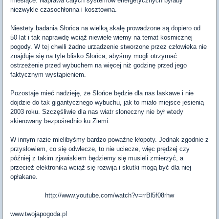
miesiące. Naprawa całych systemów energetycznych byłaby
niezwykle czasochłonna i kosztowna.
Niestety badania Słońca na wielką skalę prowadzone są dopiero od
50 lat i tak naprawdę wciąż niewiele wiemy na temat kosmicznej
pogody. W tej chwili żadne urządzenie stworzone przez człowieka nie
znajduje się na tyle blisko Słońca, abyśmy mogli otrzymać
ostrzeżenie przed wybuchem na więcej niż godzinę przed jego
faktycznym wystąpieniem.
Pozostaje mieć nadzieję, że Słońce będzie dla nas łaskawe i nie
dojdzie do tak gigantycznego wybuchu, jak to miało miejsce jesienią
2003 roku. Szczęśliwie dla nas wiatr słoneczny nie był wtedy
skierowany bezpośrednio ku Ziemi.
W innym razie mielibyśmy bardzo poważne kłopoty. Jednak zgodnie z
przysłowiem, co się odwlecze, to nie uciecze, więc prędzej czy
później z takim zjawiskiem będziemy się musieli zmierzyć, a
przecież elektronika wciąż się rozwija i skutki mogą być dla niej
opłakane.
http://www.youtube.com/watch?v=rrBl5f08rhw
www.twojapogoda.pl