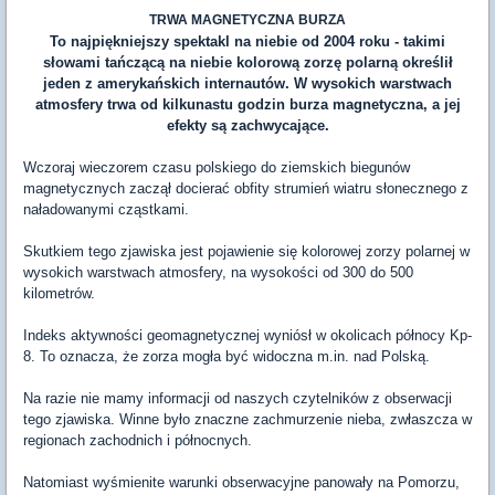
TRWA MAGNETYCZNA BURZA
To najpiękniejszy spektakl na niebie od 2004 roku - takimi
słowami tańczącą na niebie kolorową zorzę polarną określił
jeden z amerykańskich internautów. W wysokich warstwach
atmosfery trwa od kilkunastu godzin burza magnetyczna, a jej
efekty są zachwycające.
Wczoraj wieczorem czasu polskiego do ziemskich biegunów
magnetycznych zaczął docierać obfity strumień wiatru słonecznego z
naładowanymi cząstkami.
Skutkiem tego zjawiska jest pojawienie się kolorowej zorzy polarnej w
wysokich warstwach atmosfery, na wysokości od 300 do 500
kilometrów.
Indeks aktywności geomagnetycznej wyniósł w okolicach północy Kp-
8. To oznacza, że zorza mogła być widoczna m.in. nad Polską.
Na razie nie mamy informacji od naszych czytelników z obserwacji
tego zjawiska. Winne było znaczne zachmurzenie nieba, zwłaszcza w
regionach zachodnich i północnych.
Natomiast wyśmienite warunki obserwacyjne panowały na Pomorzu,