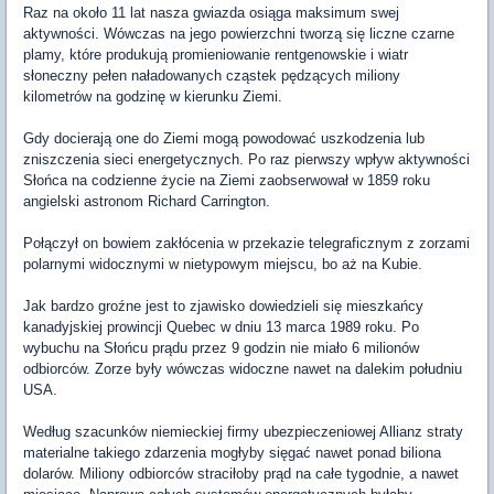
Raz na około 11 lat nasza gwiazda osiąga maksimum swej
aktywności. Wówczas na jego powierzchni tworzą się liczne czarne
plamy, które produkują promieniowanie rentgenowskie i wiatr
słoneczny pełen naładowanych cząstek pędzących miliony
kilometrów na godzinę w kierunku Ziemi.
Gdy docierają one do Ziemi mogą powodować uszkodzenia lub
zniszczenia sieci energetycznych. Po raz pierwszy wpływ aktywności
Słońca na codzienne życie na Ziemi zaobserwował w 1859 roku
angielski astronom Richard Carrington.
Połączył on bowiem zakłócenia w przekazie telegraficznym z zorzami
polarnymi widocznymi w nietypowym miejscu, bo aż na Kubie.
Jak bardzo groźne jest to zjawisko dowiedzieli się mieszkańcy
kanadyjskiej prowincji Quebec w dniu 13 marca 1989 roku. Po
wybuchu na Słońcu prądu przez 9 godzin nie miało 6 milionów
odbiorców. Zorze były wówczas widoczne nawet na dalekim południu
USA.
Według szacunków niemieckiej firmy ubezpieczeniowej Allianz straty
materialne takiego zdarzenia mogłyby sięgać nawet ponad biliona
dolarów. Miliony odbiorców straciłoby prąd na całe tygodnie, a nawet