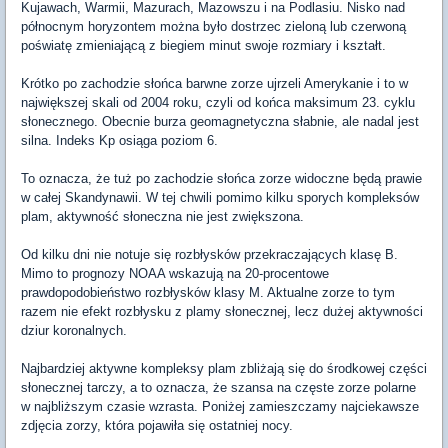
Kujawach, Warmii, Mazurach, Mazowszu i na Podlasiu. Nisko nad
północnym horyzontem można było dostrzec zieloną lub czerwoną
poświatę zmieniającą z biegiem minut swoje rozmiary i kształt.
Krótko po zachodzie słońca barwne zorze ujrzeli Amerykanie i to w
największej skali od 2004 roku, czyli od końca maksimum 23. cyklu
słonecznego. Obecnie burza geomagnetyczna słabnie, ale nadal jest
silna. Indeks Kp osiąga poziom 6.
To oznacza, że tuż po zachodzie słońca zorze widoczne będą prawie
w całej Skandynawii. W tej chwili pomimo kilku sporych kompleksów
plam, aktywność słoneczna nie jest zwiększona.
Od kilku dni nie notuje się rozbłysków przekraczających klasę B.
Mimo to prognozy NOAA wskazują na 20-procentowe
prawdopodobieństwo rozbłysków klasy M. Aktualne zorze to tym
razem nie efekt rozbłysku z plamy słonecznej, lecz dużej aktywności
dziur koronalnych.
Najbardziej aktywne kompleksy plam zbliżają się do środkowej części
słonecznej tarczy, a to oznacza, że szansa na częste zorze polarne
w najbliższym czasie wzrasta. Poniżej zamieszczamy najciekawsze
zdjęcia zorzy, która pojawiła się ostatniej nocy.