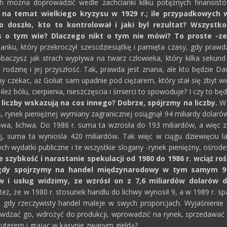
ch można doprowadzić wedle zachcianki kilku potężnych finansistów
a na temat wielkiego kryzysu w 1929 r.; ile przypadkowych 
o doszło, kto to kontrolował i jaki byl rezultat? Wszystk
s o tym wie? Dlaczego nikt o tym nie mówi? To proste -ze
nku, który przekroczył szescdziesiątkę i pamięta czasy, gdy prawd
obaczysz jak strach wypływa na twarz czlowieka, który kilka sekun
 o rodzinę i jej przyszłość. Tak, prawda jest znana, ale kto będzie
my czekac, aż Goliat sam upadnie pod ciężarem, który stał się zbyt 
eż bólu, cierpienia, nieszczęscia i śmierci to spowoduje? I czy to bę
liczby wskazują na cos innego? Dobrze, spójrzmy na liczby.
W 
s, rynek pieniężnej wymiany zagranicznej osiągnął 94 miliardy dolarów
sowa, lichwa. Do 1986 r. suma ta wzrosła do 193 miliardów, a więc z
ej, suma ta wyniosla 420 miliardów. Tak więc w ciągu dziewięciu l
h wydatki publiczne i te wszystkie slogany -rynek pieniężny, ośro
szybkość i narastanie spekulacji od 1980 do 1986 r. wciąż roś
dy spojrzymy na handel międzynarodowy w tym samym 9-le
 i usług widzimy, ze wzrósł on z 7,6 miliardów dolarów d
, że w 1980 r. stosunek handlu do lichwy wynosił 9, a w 1989 r. spa
s gdy rzeczywisty handel maleje w swych proporcjach. Wyjaśnienie 
awdzać go, wdrożyć do produkcji, wprowadzić na rynek, sprzedawać
uterem i grając w kasynie zwanym gieldą?