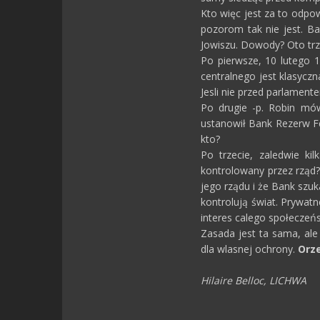
Kto więc jest za to odpo
pozorom tak nie jest. Ba
Jowiszu. Dowody? Oto trz
Po pierwsze, 10 lutego 1
centralnego jest klasycz
Jesli nie przed parlament
Po drugie -p. Robin mów
ustanowił Bank Rezerw Fe
kto?
Po trzecie, zaledwie k
kontrolowany przez rząd?
jego rządu i że Bank szuka
kontrolują świat. Prywatn
interes calego społeczeń
Zasada jest ta sama, ale
dla wlasnej ochrony.
Orze
Hilaire Belloc, LICHWA