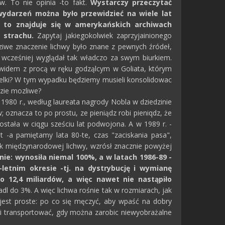
. To nie opinia -to fakt.
Wystarczy przeczytać
wydarzeń można było przewidzieć na wiele lat
o to znajduje się w amerykańskich archiwach
 strachu.
Zapytaj jakiegokolwiek zaprzyjainionego
ziwe znaczenie lichwy było znane z pewnych źródeł,
d wcześniej wyglądał tak władczo za swym biurkiem.
 Dawidem z procą w ręku godząlcym w Goliata, którym
wielki? W tym wypadku będziemy musieli konsolidowac
dzie mozliwe?
1980 r., według laureata nagrody Nobla w dziedzinie
; oznacza to po prostu, ze pieniądz robi pieniqdz, że
ostała w ciqgu sześciu lat podwojona. A w 1989 r. -
at -a pamiętamy lata 80-te, czas "zaciskania pasa",
dek międzynarodowej lichwy, wzrósł znacznie powyżej
nie: wynosiła niemal 100%, a w latach 1986-89 -
tnim okresie -tj. na dystrybucję i wymianę
o 12,4 miliardów, a więc nawet nie nastąpiło
dl do 3%. A więc lichwa rośnie tak w rozmiarach, jak
jest proste: po co się męczyć, aby wpaść na dobry
 i transportować, gdy można zarobic niewyobrażalne