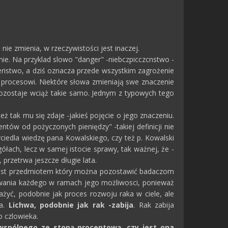
e zmienia, w rzeczywistości jest inaczej.
nie. Na przyklad slowo "danger" -niebczpicczcnstwo -
eristwo, a dziś oznacza przede wszystkim zagrożenie
u procesowi. Niektóre słowa zmieniają swe znaczenie
 pozostaje wciąż takie samo. Jednym z typowych tego
eż tak mu się zdaje -jakieś pojęcie o jego znaczeniu.
ntów od pożyczonych pieniędzy" -takiej definicji nie
ciedla wiedzę pana Kowalskiego, czy też p. Kowalski
gółach, lecz w samej istocie sprawy, tak ważnej, że -
przetrwa jeszcze długie lata.
ie jest przedmiotem który można pozostawić badaczom
owania każdego w ramach jego możliwosci, ponieważ
ażyć, podobnie jak proces rozwoju raka w ciele, ale
ka.
Lichwa, podobnie jak rak -zabija
. Rak zabija
 czlowieka.
wspólnego ze stopą procentową, czy jest ona