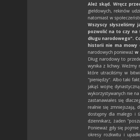
Ależ skąd. Wręcz prze
giełdowych, rekinów udz
natomiast w społeczeństw
Wszyscy słyszeliśmy j
pozwolić na to czy na
długu narodowego". Co 
historii nie ma mowy
narodowych ponieważ
w 
Dług narodowy to przede 
wynika z lichwy. Weźmy n
które utraciliśmy w bitw
"pieniędzy". Albo taki fa
jakąś wojnę dynastyczną
wykorzystywanych nie na 
zastanawiałes się dlacze
realnie się zmniejszają, 
dostępny dla malego i śr
dziennikarz, żaden "posz
Ponieważ gdy się pojmie i
okresy rozkwitu i upadk