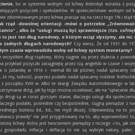
ciwnie
, bo w systemie wolnym od lichwy dobrobyt wzrasta z poży
ielających pożyczek i spekulantów. W społeczeństwie wolnym od l
ie zdominowanym przez lichwę pracuje się na rzecz tego 1% i stąd 
ak rząd -dowolnej orientacji -mówi o potrzebie ,,Zrównoważ
 tamto" , albo że "usługi muszą być sprawniejsze (tzn. cofn
to jest ten dług narodowy, o którym wciąż słyszymy, ale nic 
 o żadnych długach narodowych?
Czy wiesz, Że od 1931 do 197
tym czasie wprowadziła wolny od lichwy system monetarny?
wszystkim dług rządowy, który ciągnie się przez stulecia z powod
a przykład pożyczki zaciągniętę przez rzą angielski w czasie I wo
ie o Jutlandię w 1916 r. -niemal 80 lat później nadal spłacamy od
kt, że my, ludność, poprzez podatki nadal spłacamy rodzinie Rothsch
 z początku XVIII w. Albo te skargi Związku Automobilowego w la
utrzymanie dróg, jak by tego można oczekiwać, ale na "spłacanie dłu
go drogi są w coraz gorszym stanie, dlaczego usługi dla społeczeń
dlaczego podatki, pośrednie czy bezpośrednie, ciągną pieniądze z nas
edniego biznesu itd., itd., nie myśl dłuzej. Odpowiedzią na to je
ukiwacz prawdy" nie jest przygotowany na to, aby wypowiedzieć to,
stotę lichwy -która jest tworzeniem pieniędzy z niczego -i to, jak 
u gospodarki, inflacja i deflacja to nie są wybryki natury, pal