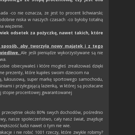
da -co nie oznacza, ze jest to procent lichwiarski;
podobnie niska w naszych czasach -co byłoby totalną
na więzienie.
wiek odsetek za pożyczkę, nawet takich, które
i sposób, aby tworzyła nowy majątek i z tego
wiedliwe.
Ale jeśli pieniądze wykorzystywane są nie
hwa.
obie obiecywałeś i które mogłeś zrealizowaś dzięki
ne prezenty, które kupiłes swoim dzieciom na
, luksusową, super markę sportowego samochodu,
lniami i przylegającą lazienką, w której są pozłacane
owej stopie procentowej gwarantowanej
jc przeciętnie okolo 80% swych dochodów, pośrednio
słowy, nasze społeczeństwo, cały nasz świat, znajduje
iększość ludzi nawet o tym nie wie.
kacje i nie robić 1001 rzeczy, które zwykle robimy?