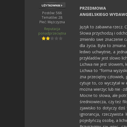
PRZEDMOWA
Postów: 566
ANGIELSKIEGO WYDAW
Tematów: 28
Płeć:
Mężczyzna
Język to zabawna rzecz. 
Reputacja
Słowa przychodzą i odchod
ponadprzeciętna
zmienilo swe znaczenie c
dla życia. Była to zmian
ledwo uchwytnie, a jedna
przykladów jest slowo lic
Lichwa nie jest słowem, k
Lichwa to "forma wyzysku
zna przeciętny człowiek,
cytuje to, co wyczytał w 
można wierzyc lub nie -zd
Mocne to słowa, ale potr
średniowiecza, czy też 
zjawisko to dotyczy dziś
ignorancja, rzeczywista
pojedyńczą osobę, a lich
Przyjrzyjmy się więc, c