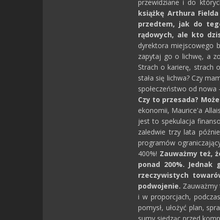
przewidziane i do który
książkę Arthura Field
przedtem, jak do teg
rądowych, ale kto dzi
dyrektora miejscowego ba
zapytaj go o lichwę, a z
Strach o karierę, strach
stała się lichwa? Czy ma
społeczeństwo od nowa -il
Czy to przesada? Może 
ekonomii, Maurice'a Allai
jest to spekulacja finan
zaledwie trzy lata późni
programów ograniczającyc
400%!
Zauważmy też, że 
ponad 200%. Jednak g
rzeczywistych towarów
podwojenie.
Zauważmy też
i w proporcjach, podcza
pomysł, ułożyć plan, spr
sumy siedząc przed komp