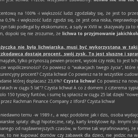
entową na 100% -i większość ludzi zgodzilaby się, że jest to przesa
na 0,5% -i większość ludzi zgodzi się, że jest ona niska, nieprawdo
czyn taki podlegal by ekskomunice, a sądy w XVIII w. skazywały za to 
, dopoki się nie zrozumie, że
lichwa to przyjmowanie jakichkol
życzka nie była lichwiarska, musi być wykorzystana w tak
kodawca dostaje procent, swój zysk. To jest sluszne i spra
ajątek, tylko przynoszą pewien procent, wysoki czy niski, to jest lic
ie wspólczesności? Co powiesz o "wakacjach twego życia", które s
urencyjny procent? Czysta lichwa! Co powiesz na te wszystkie cudow
adanie której doplacasz 23,6%?
Czysta lichwa!
Co powiesz na nową
 ratach w ciągu 5 lat"? Czysta lichwa! A co z domem z czterema sypia
kolo 150 tysięcy funtów, i sumę tą spłacisz w ciągu 25 lat dzięki "n
j przez Rachman Finance Company z IIford? Czysta lichwa!
niedawno temu -w 1989 r., a więc podobnie jak i dzis, osoba wyda
wiarskie spłaty: długi hipoteczne, raty, karty kredytowe itp. Innymi 
pianego od najdawniejszych czasów, w formie tak wyrafinowanej, że w
ie, to nie kupować domów czy zabawek dla dzieci, nie jeidzic na wa