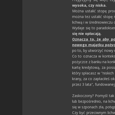
wysoka, czy niska.
Można ustalić stopę proc
można tez ustalić stopę 
lichwą i w średniowieczu 
Wydaje się to paradoksem
się nie opłacają.
Oznacza to, że aby po
nowego majątku pożycz
po to, by utworzyć nowy m
Co to oznacza w konteksc
pożyczce z banku na konk
kartę kredytową, za posi
który spłacasz w "niskich
krany, za co zapłaciłeś o
przez 3 lata", fundowane
Zaskoczony? Pomyśl: tak 
lub bezpośrednio, na lich
się w szponach zła, potę
Czy być przeciwnym lichw