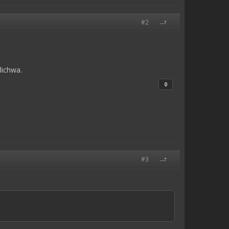
#2
lichwa.
0
#3