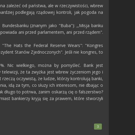
nna zależeć od państwa, ale w rzeczywistości, wbrew
bardziej podlegają rządowej kontroli, jak pogoda na
im Bundesbanku (znanym jako "Buba"): ,,Misja banku
odpowiada ani przed parlamentem, ani przed rządem".
. "The Hats the Federal Reserve Wears": "Kongres
zydent Stanów Zjednoczonych". Jeśli nie kongres, to
5%. Nic wielkiego, można by pomyśleć. Bank jest
elewizji, że ta zwyżka jest wbrew życzeniom jego i
st rzeczą oczywistą, że ludzie, którzy kontrolują banki,
nia, idą za tym, co słuzy ich interesom, nie dbając o
k długo to potrwa, zanim oskarzą cię o falszerstwo?
iast bankierzy kryją się za prawem, które stworzyli
3