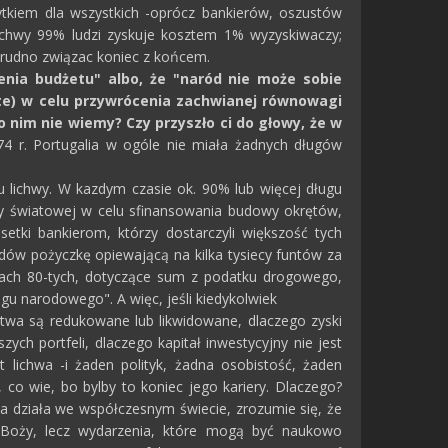
tkiem dla wszystkich -oprócz bankierów, oszustów
ichwy 99% ludzi zyskuje kosztem 1% wyzyskiwaczy;
trudno związac koniec z końcem.
enia budżetu" albo, że "naród nie może sobie
ięte) w celu przywrócenia zachwianej równowagi
o nim nie wiemy? Czy przyszło ci do głowy, że w
4 r. Portugalia w ogóle nie miała żadnych długów
u lichwy. W kazdym czasie ok. 90% lub więcej długu
jny światowej w celu sfinansowania budowy okrętów,
setki bankierom, którzy dostarczyli większość tych
ildów pożyczkę opiewającą na kilka tysiecy funtów za
tach 80-tych, dotyczące sum z podatku drogowego,
gu narodowego". A więc, jeśli kiedykolwiek
stwa są redukowane lub likwidowane, dlaczego zyski
zych portfeli, dlaczego kapitał inwestycyjny nie jest
st lichwa -i żaden polityk, żadna osobistość, żaden
 co wie, bo bylby to koniec jego kariery. Dlaczego?
ona działa we współczesnym świecie, zrozumie się, że
ec Boży, lecz wydarzenia, które mogą być naukowo