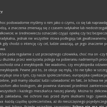
CY
Choc podswiadomie myślimy o nim jako o czyms, co się tak naprawdę ni
zą, a znaczenia zmieniają się z czasem radykalnie lub niedostrzegal
alkowicie; w średniowieczu oznaczalo czyjąś opiekę czy tez bezpiecz
a radykalna, jednak nie wszystkie słowa podlegają tak gwaltowanem
k gdy chodzi o intencję czy cel, ludzie uważają, ąe jego znaczenie
hwa.
tóre pada regularnie z ust przeciętnego człowieka, choć ma on -czy t
 dłużnika przez wierzyciela; polega na pobieraniu nadmiernych proce
 pochodzi ona z eneyklopedii. Nie wiadomo, czy encyklopedia odzwier
eneyklopedii. Pewne jest to, że oboje się mylą, i to nie tylko w szcze
ecyduje ona o tym, czy nasze społeczeństwo, europejska cywilizacja, 
zebne, jesli mamy obudzić ludzi i uświadomić im fakt, że lichwa n
filozofom albo teologom, ale powinna stanowić przedmiot zainteres
 wszystkich i każdego mieszkańca naszej planely. Można to zlekcew
 lub zakładana, nie ochroni nas przed złymi skutkami tego zjawis
wa -każdą cząstkę społeczeństwa, aż do nieszczęsnego pojedynczego
zym jest lichwa. Przede wszyslkim zauważmy:
lichwa nie ma nic 