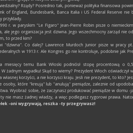
wiedzialny? Rządy? Posrednio tak, ponieważ polityka finansowa powi
nk of England, Bundesbank, Banca Italia i US Federal Reserve nie 
y przyklady.
990 r. w paryskim "Le Figaro" Jean-Pierre Robin pisze o niemieck
na, ale jego organizacja jest dziwna. Jego wszechmocny zarząd nie 
em, to przed kim?
i "dziwna". Co dalej? Lawrence Murdoch Junior pisze w pracy pt
deralnych w 1913 r. Ale Kongres go nie kontroluje, podobnie jak Pre
ilka miesięcy temu Bank Włoski podniósł stopę procentową o 0,
 W żadnym wypadku! Skąd to wiemy? Prezydent Włoch oświadczył w t
 własnej korzyści, a nie korzysci kraju. Jesli nie prezydent, to kto? Je
e osoby, które "kreują" lub "anulują" pieniądze, zaleznie od upodoba
stwa. Wyobraź sobie, że zaczynasz produkować pieniądze w domu -ja
 ty nie masz żadnej władzy, a więc podlegasz rygorowi prawa. Natom
łek -oni wygrywają, reszka -ty przegrywasz!