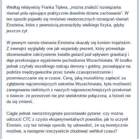
Według relatywisty Franka Tiplera, „można znaleźć rozwiązania
równań pola opisujące praktycznie dowolnie dziwne zachowanie”. W
ten sposób pojawiło się mnóstwo niedorzecznych rozwiązań równań
Einsteina, które z pewnością przeraziłyby wielkiego fizyka, gdyby
jeszcze żył.
W pewnym sensie równania Einsteina okazały się koniem trojańskim.
Z zewnątrz wyglądały one jak wspaniały prezent, który przewiduje
obserwowalne zakrzywienie światła gwiazd pod wpływem grawitacji i
daje przekonujące wyjaśnienie pochodzenia Wszechświata. W środku
jednak czyhały wszelkiego rodzaju demony i gobliny, pozwalające na
podróże międzygwiezdne przez tunele czasoprzestrzenne i
przemieszczanie się w czasie. Ceną, jaką musieliśmy zapłacić za
zgłębienie najciemniejszych sekretów Wszechświata, była możliwość
zanegowania niektórych z naszych najpowszechniejszych przekonań
o świecie: że przestrzeń nie jest wielokrotnie połączona, a historii nie
da się zmienić.
Ciągle jednak nierozstrzygnięte pozostawało pytanie: czy można
odrzucić CTC z czysto eksperymentalnych powodów, jak to uczynił
Einstein, czy też istnieje sposób, by udowodnić, że są teoretycznie
możliwe, a następnie rzeczywiście zbudować wehikuł czasu?