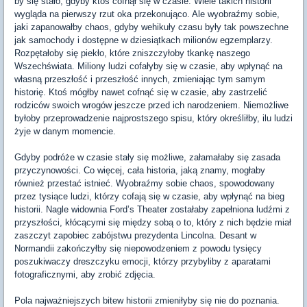
by się stało, gdyby ktoś cofnął się w czasie. Wiele takich historii
wygląda na pierwszy rzut oka przekonująco. Ale wyobraźmy sobie,
jaki zapanowałby chaos, gdyby wehikuły czasu były tak powszechne
jak samochody i dostępne w dziesiątkach milionów egzemplarzy.
Rozpętałoby się piekło, które zniszczyłoby tkankę naszego
Wszechświata. Miliony ludzi cofałyby się w czasie, aby wpłynąć na
własną przeszłość i przeszłość innych, zmieniając tym samym
historię. Ktoś mógłby nawet cofnąć się w czasie, aby zastrzelić
rodziców swoich wrogów jeszcze przed ich narodzeniem. Niemożliwe
byłoby przeprowadzenie najprostszego spisu, który określiłby, ilu ludzi
żyje w danym momencie.
Gdyby podróże w czasie stały się możliwe, załamałaby się zasada
przyczynowości. Co więcej, cała historia, jaką znamy, mogłaby
również przestać istnieć. Wyobraźmy sobie chaos, spowodowany
przez tysiące ludzi, którzy cofają się w czasie, aby wpłynąć na bieg
historii. Nagle widownia Ford’s Theater zostałaby zapełniona ludźmi z
przyszłości, kłócącymi się między sobą o to, który z nich będzie miał
zaszczyt zapobiec zabójstwu prezydenta Lincolna. Desant w
Normandii zakończyłby się niepowodzeniem z powodu tysięcy
poszukiwaczy dreszczyku emocji, którzy przybyliby z aparatami
fotograficznymi, aby zrobić zdjęcia.
Pola najważniejszych bitew historii zmieniłyby się nie do poznania.