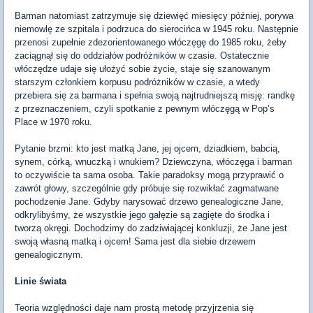
Barman natomiast zatrzymuje się dziewięć miesięcy później, porywa
niemowlę ze szpitala i podrzuca do sierocińca w 1945 roku. Następnie
przenosi zupełnie zdezorientowanego włóczęgę do 1985 roku, żeby
zaciągnął się do oddziałów podróżników w czasie. Ostatecznie
włóczędze udaje się ułożyć sobie życie, staje się szanowanym
starszym członkiem korpusu podróżników w czasie, a wtedy
przebiera się za barmana i spełnia swoją najtrudniejszą misję: randkę
z przeznaczeniem, czyli spotkanie z pewnym włóczęgą w Pop’s
Place w 1970 roku.
Pytanie brzmi: kto jest matką Jane, jej ojcem, dziadkiem, babcią,
synem, córką, wnuczką i wnukiem? Dziewczyna, włóczęga i barman
to oczywiście ta sama osoba. Takie paradoksy mogą przyprawić o
zawrót głowy, szczególnie gdy próbuje się rozwikłać zagmatwane
pochodzenie Jane. Gdyby narysować drzewo genealogiczne Jane,
odkrylibyśmy, że wszystkie jego gałęzie są zagięte do środka i
tworzą okręgi. Dochodzimy do zadziwiającej konkluzji, że Jane jest
swoją własną matką i ojcem! Sama jest dla siebie drzewem
genealogicznym.
Linie świata
Teoria względności daje nam prostą metodę przyjrzenia się