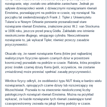
rozwiązanie, więc zostało ono arbitralnie zaniechane. Jednak po
upływie dziesięcioleci worek z dziwacznymi rozwiązaniami równań
Einsteina, pozwalającymi na podróże w czasie, się rozwiązał. Na
początku lat siedemdziesiątych Frank J. Tipler z Uniwersytetu
Tulane’a w Nowym Orleanie ponownie przeanalizował stare
rozwiązanie równań Einsteina, znalezione przez W.J. van Stockuma
w 1936 roku, jeszcze przed pracą Gödla. Zakładało ono istnienie
nieskończenie długiego, wirującego cylindra. Nieoczekiwanie
rozwiązanie to, jak wykazał Tipler, również przeczy zasadzie
przyczynowości.
Okazało się, że nawet rozwiązanie Kerra (które jest najbardziej
realistycznym fizycznie opisem czarnych dziur w przestrzeni
kosmicznej) pozwalało na podróże w czasie. Rakieta, która przejdzie
przez środek czarnej dziury Kerra (jeśli, oczywiście, nie zostanie
zmiażdżona) może przestać spełniać zasadę przyczynowości.
Wkrótce fizycy odkryli, że osobliwości typu NUT tkwią w bardzo wielu
rozwiązaniach, opisujących czarne dziury lub rozszerzający się
Wszechświat. Pozwala to na stworzenie nieskończonej liczby
patologicznych rozwiązań równań Einsteina. Można na przykład
wykazać, że każde rozwiązanie tych równań zawierające tunel
czasoprzestrzenny zezwala na jakąś formę podróży w czasie.