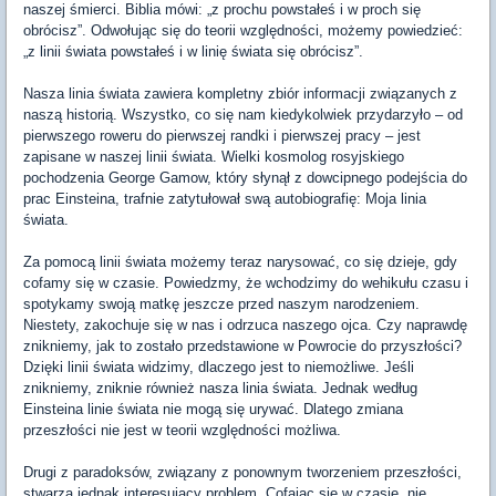
naszej śmierci. Biblia mówi: „z prochu powstałeś i w proch się
obrócisz”. Odwołując się do teorii względności, możemy powiedzieć:
„z linii świata powstałeś i w linię świata się obrócisz”.
Nasza linia świata zawiera kompletny zbiór informacji związanych z
naszą historią. Wszystko, co się nam kiedykolwiek przydarzyło – od
pierwszego roweru do pierwszej randki i pierwszej pracy – jest
zapisane w naszej linii świata. Wielki kosmolog rosyjskiego
pochodzenia George Gamow, który słynął z dowcipnego podejścia do
prac Einsteina, trafnie zatytułował swą autobiografię: Moja linia
świata.
Za pomocą linii świata możemy teraz narysować, co się dzieje, gdy
cofamy się w czasie. Powiedzmy, że wchodzimy do wehikułu czasu i
spotykamy swoją matkę jeszcze przed naszym narodzeniem.
Niestety, zakochuje się w nas i odrzuca naszego ojca. Czy naprawdę
znikniemy, jak to zostało przedstawione w Powrocie do przyszłości?
Dzięki linii świata widzimy, dlaczego jest to niemożliwe. Jeśli
znikniemy, zniknie również nasza linia świata. Jednak według
Einsteina linie świata nie mogą się urywać. Dlatego zmiana
przeszłości nie jest w teorii względności możliwa.
Drugi z paradoksów, związany z ponownym tworzeniem przeszłości,
stwarza jednak interesujący problem. Cofając się w czasie, nie