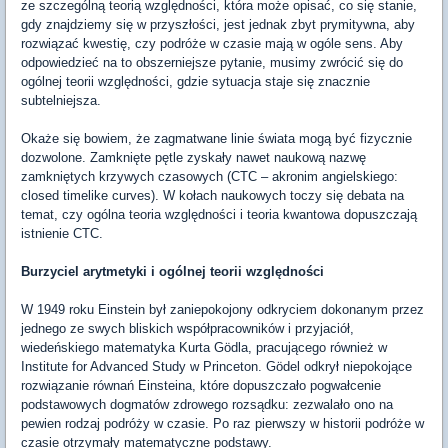
ze szczególną teorią względności, która może opisać, co się stanie,
gdy znajdziemy się w przyszłości, jest jednak zbyt prymitywna, aby
rozwiązać kwestię, czy podróże w czasie mają w ogóle sens. Aby
odpowiedzieć na to obszerniejsze pytanie, musimy zwrócić się do
ogólnej teorii względności, gdzie sytuacja staje się znacznie
subtelniejsza.
Okaże się bowiem, że zagmatwane linie świata mogą być fizycznie
dozwolone. Zamknięte pętle zyskały nawet naukową nazwę
zamkniętych krzywych czasowych (CTC – akronim angielskiego:
closed timelike curves). W kołach naukowych toczy się debata na
temat, czy ogólna teoria względności i teoria kwantowa dopuszczają
istnienie CTC.
Burzyciel arytmetyki i ogólnej teorii względności
W 1949 roku Einstein był zaniepokojony odkryciem dokonanym przez
jednego ze swych bliskich współpracowników i przyjaciół,
wiedeńskiego matematyka Kurta Gödla, pracującego również w
Institute for Advanced Study w Princeton. Gödel odkrył niepokojące
rozwiązanie równań Einsteina, które dopuszczało pogwałcenie
podstawowych dogmatów zdrowego rozsądku: zezwalało ono na
pewien rodzaj podróży w czasie. Po raz pierwszy w historii podróże w
czasie otrzymały matematyczne podstawy.