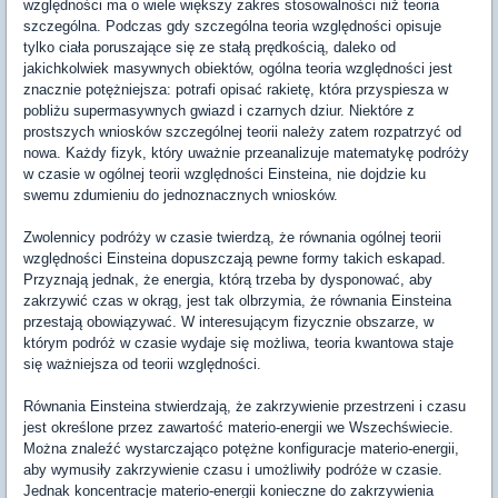
względności ma o wiele większy zakres stosowalności niż teoria
szczególna. Podczas gdy szczególna teoria względności opisuje
tylko ciała poruszające się ze stałą prędkością, daleko od
jakichkolwiek masywnych obiektów, ogólna teoria względności jest
znacznie potężniejsza: potrafi opisać rakietę, która przyspiesza w
pobliżu supermasywnych gwiazd i czarnych dziur. Niektóre z
prostszych wniosków szczególnej teorii należy zatem rozpatrzyć od
nowa. Każdy fizyk, który uważnie przeanalizuje matematykę podróży
w czasie w ogólnej teorii względności Einsteina, nie dojdzie ku
swemu zdumieniu do jednoznacznych wniosków.
Zwolennicy podróży w czasie twierdzą, że równania ogólnej teorii
względności Einsteina dopuszczają pewne formy takich eskapad.
Przyznają jednak, że energia, którą trzeba by dysponować, aby
zakrzywić czas w okrąg, jest tak olbrzymia, że równania Einsteina
przestają obowiązywać. W interesującym fizycznie obszarze, w
którym podróż w czasie wydaje się możliwa, teoria kwantowa staje
się ważniejsza od teorii względności.
Równania Einsteina stwierdzają, że zakrzywienie przestrzeni i czasu
jest określone przez zawartość materio-energii we Wszechświecie.
Można znaleźć wystarczająco potężne konfiguracje materio-energii,
aby wymusiły zakrzywienie czasu i umożliwiły podróże w czasie.
Jednak koncentracje materio-energii konieczne do zakrzywienia