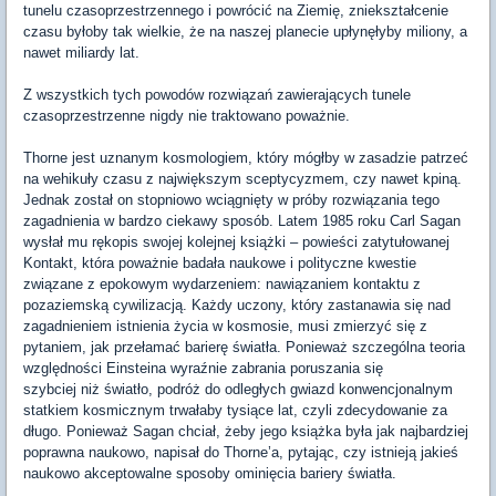
tunelu czasoprzestrzennego i powrócić na Ziemię, zniekształcenie
czasu byłoby tak wielkie, że na naszej planecie upłynęłyby miliony, a
nawet miliardy lat.
Z wszystkich tych powodów rozwiązań zawierających tunele
czasoprzestrzenne nigdy nie traktowano poważnie.
Thorne jest uznanym kosmologiem, który mógłby w zasadzie patrzeć
na wehikuły czasu z największym sceptycyzmem, czy nawet kpiną.
Jednak został on stopniowo wciągnięty w próby rozwiązania tego
zagadnienia w bardzo ciekawy sposób. Latem 1985 roku Carl Sagan
wysłał mu rękopis swojej kolejnej książki – powieści zatytułowanej
Kontakt, która poważnie badała naukowe i polityczne kwestie
związane z epokowym wydarzeniem: nawiązaniem kontaktu z
pozaziemską cywilizacją. Każdy uczony, który zastanawia się nad
zagadnieniem istnienia życia w kosmosie, musi zmierzyć się z
pytaniem, jak przełamać barierę światła. Ponieważ szczególna teoria
względności Einsteina wyraźnie zabrania poruszania się
szybciej niż światło, podróż do odległych gwiazd konwencjonalnym
statkiem kosmicznym trwałaby tysiące lat, czyli zdecydowanie za
długo. Ponieważ Sagan chciał, żeby jego książka była jak najbardziej
poprawna naukowo, napisał do Thorne’a, pytając, czy istnieją jakieś
naukowo akceptowalne sposoby ominięcia bariery światła.