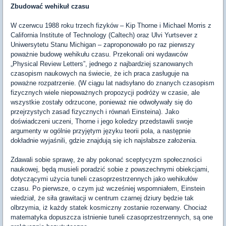
Zbudować wehikuł czasu
W czerwcu 1988 roku trzech fizyków – Kip Thorne i Michael Morris z
California Institute of Technology (Caltech) oraz Ulvi Yurtsever z
Uniwersytetu Stanu Michigan – zaproponowało po raz pierwszy
poważnie budowę wehikułu czasu. Przekonali oni wydawców
„Physical Review Letters”, jednego z najbardziej szanowanych
czasopism naukowych na świecie, że ich praca zasługuje na
poważne rozpatrzenie. (W ciągu lat nadsyłano do znanych czasopism
fizycznych wiele niepoważnych propozycji podróży w czasie, ale
wszystkie zostały odrzucone, ponieważ nie odwoływały się do
przejrzystych zasad fizycznych i równań Einsteina). Jako
doświadczeni uczeni, Thorne i jego koledzy przedstawili swoje
argumenty w ogólnie przyjętym języku teorii pola, a następnie
dokładnie wyjaśnili, gdzie znajdują się ich najsłabsze założenia.
Zdawali sobie sprawę, że aby pokonać sceptycyzm społeczności
naukowej, będą musieli poradzić sobie z powszechnymi obiekcjami,
dotyczącymi użycia tuneli czasoprzestrzennych jako wehikułów
czasu. Po pierwsze, o czym już wcześniej wspomniałem, Einstein
wiedział, że siła grawitacji w centrum czarnej dziury będzie tak
olbrzymia, iż każdy statek kosmiczny zostanie rozerwany. Chociaż
matematyka dopuszcza istnienie tuneli czasoprzestrzennych, są one