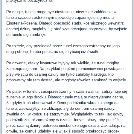
praktycznie bezużyteczne.
Po drugie, tunele mogą być niestabilne: niewielkie zakłócenie w
tunelu czasoprzestrzennym spowoduje zapadnięcie się mostu
Einsteina-Rosena. Dlatego obecność statku kosmicznego wewnątrz
czarnej dziury mogłaby się stać wystarczającą przyczyną, by wejście
do tunelu się zamknęło.
Po trzecie, aby przelecieć przez tunel czasoprzestrzenny na jego
drugą stronę, trzeba poruszać się szybciej niż światło.
Po czwarte, efekty kwantowe byłyby tak wielkie, że tunel mógłby
zamknąć się sam. Na przykład potężne promieniowanie powstające
przy wejściu do czarnej dziury nie tylko zabiłoby każdego, kto
próbowałby się tam dostać, ale mogłoby również zamknąć to wejście.
Po piąte, w tunelu czasoprzestrzennym czas zwalnia i zatrzymuje się
zupełnie w jego środku. Dlatego tunele mają tę nieprzyjemną cechę,
że gdyby ktoś obserwował z Ziemi podróżnika wkraczającego do
tunelu, zauważyłby, że zbliżając się do centrum czarnej dziury,
zwalnia on i w końcu się zatrzymuje. Wyglądałoby to tak, jak gdyby
podróżnik został zamrożony w czasie. Innymi słowy, aby przejść
przez czarną dziurę, potrzeba nieskończonego czasu. Zakładając na
chwilę, że komuś udałoby się w jakiś sposób przekroczyć środek