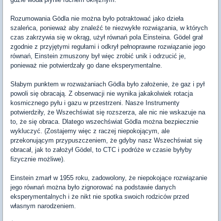
Rozumowania Gödla nie można było potraktować jako dzieła
szaleńca, ponieważ aby znaleźć te niezwykłe rozwiązania, w których
czas zakrzywia się w okrąg, użył równań pola Einsteina. Gödel grał
zgodnie z przyjętymi regułami i odkrył pełnoprawne rozwiązanie jego
równań, Einstein zmuszony był więc zrobić unik i odrzucić je,
ponieważ nie potwierdzały go dane eksperymentalne.
Słabym punktem w rozważaniach Gödla było założenie, że gaz i pył
powoli się obracają. Z obserwacji nie wynika jakakolwiek rotacja
kosmicznego pyłu i gazu w przestrzeni. Nasze Instrumenty
potwierdziły, że Wszechświat się rozszerza, ale nic nie wskazuje na
to, że się obraca. Dlatego wszechświat Gödla można bezpiecznie
wykluczyć. (Zostajemy więc z raczej niepokojącym, ale
przekonującym przypuszczeniem, że gdyby nasz Wszechświat się
obracał, jak to założył Gödel, to CTC i podróże w czasie byłyby
fizycznie możliwe).
Einstein zmarł w 1955 roku, zadowolony, że niepokojące rozwiązanie
jego równań można było zignorować na podstawie danych
eksperymentalnych i że nikt nie spotka swoich rodziców przed
własnym narodzeniem.