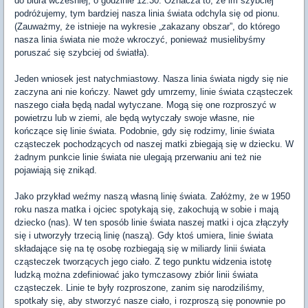
do biura wcześniej, o godzinie 12:30. Oznacza to, że im szybciej
podróżujemy, tym bardziej nasza linia świata odchyla się od pionu.
(Zauważmy, że istnieje na wykresie „zakazany obszar”, do którego
nasza linia świata nie może wkroczyć, ponieważ musielibyśmy
poruszać się szybciej od światła).
Jeden wniosek jest natychmiastowy. Nasza linia świata nigdy się nie
zaczyna ani nie kończy. Nawet gdy umrzemy, linie świata cząsteczek
naszego ciała będą nadal wytyczane. Mogą się one rozproszyć w
powietrzu lub w ziemi, ale będą wytyczały swoje własne, nie
kończące się linie świata. Podobnie, gdy się rodzimy, linie świata
cząsteczek pochodzących od naszej matki zbiegają się w dziecku. W
żadnym punkcie linie świata nie ulegają przerwaniu ani też nie
pojawiają się znikąd.
Jako przykład weźmy naszą własną linię świata. Załóżmy, że w 1950
roku nasza matka i ojciec spotykają się, zakochują w sobie i mają
dziecko (nas). W ten sposób linie świata naszej matki i ojca złączyły
się i utworzyły trzecią linię (naszą). Gdy ktoś umiera, linie świata
składające się na tę osobę rozbiegają się w miliardy linii świata
cząsteczek tworzących jego ciało. Z tego punktu widzenia istotę
ludzką można zdefiniować jako tymczasowy zbiór linii świata
cząsteczek. Linie te były rozproszone, zanim się narodziliśmy,
spotkały się, aby stworzyć nasze ciało, i rozproszą się ponownie po