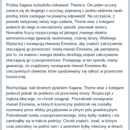
Prośba Sagana rozbudziła ciekawość Thorne’a. Oto jeden uczony
zwraca się do drugiego z uczciwą, poprawną z punktu widzenia nauki
prośbą, która zasługuje na poważną odpowiedź. Na szczęście, z
powodu nietypowej natury tego zadania, Thorne wraz z kolegami
podeszli do niego w niecodzienny sposób: pracowali wstecz.
Normalnie fizycy rozpoczynają od jakiegoś znanego obiektu
astronomicznego (gwiazdy neutronowej, czarnej dziury, Wielkiego
Wybuchu) i rozwiązują równania Einsteina, aby znaleźć zakrzywienie
otaczającej go przestrzeni. Istotą równań Einsteina, jak pamiętamy,
jest to, że materia i energia obiektu określają stopień zakrzywienia
otaczającej go czasoprzestrzeni. Postępując w ten sposób, mamy
gwarancję, że znajdziemy rozwiązanie równań Einsteina dla
rzeczywistych obiektów, które spodziewamy się odkryć w przestrzeni
kosmicznej.
Rozmyślając nad dziwnym pytaniem Sagana, Thorne wraz z kolegami
podeszli jednak do problemu od przeciwnej strony. Rozpoczęli z
mglistą ideą tego, co chcieli osiągnąć. Poszukiwali rozwiązania
równań Einsteina, w których kosmiczny podróżnik nie zostałby
rozerwany przez efekty przypływowe w silnym polu grawitacyjnym.
Potrzebowali tunelu czasoprzestrzennego, który byłby stabilny i nie
zamknąłby się w trakcie podróży. Chcieli znaleźć, tunel, w którym
czas potrzebny na podróż tam i z powrotem byłby mierzony w dniach,