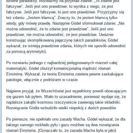
dziwne paradoksy. Rozważmy na przykład zdanie: „To zdanie jest
fałszywe”. Jeśli jest ono prawdziwe, to wynika z niego, że jest
fałszywe. Jeśli jest fałszywe, to jest ono prawdziwe. Przyjrzyjmy się
też zdaniu: „Jestem kłamcą”. Znaczy to, że jestem kłamcą tylko
wtedy, gdy mówię prawdę. Następnie Gödel sformułował zdanie: „Nie
można udowodnić, że to zdanie jest prawdziwe”. Jeśli jest ono
prawdziwe, nie można udowodnić, że jest prawdziwe. Uważnie
konstruując skomplikowaną pajęczynę takich paradoksów, Gödel
wykazał, że istnieją prawdziwe zdania, których nie sposób udowodnić
za pomocą arytmetyki).
Po rozwianiu jednego z najbardziej pielęgnowanych marzeń całej
matematyki, Gödel zburzył konwencjonalną mądrość równań
Einsteina. Wykazał, że teoria Einsteina zawiera pewne zaskakujące
patologie, włącznie z podróżami w czasie.
Najpierw przyjął, że Wszechświat jest wypełniony powoli obracającym
się gazem lub pyłem. Miało to uzasadnienie, ponieważ wydaje się, że
najdalsze zakątki kosmosu rzeczywiście zawierają takie składniki.
Rozwiązanie Gödla wzbudziło wielki niepokój z dwóch powodów.
Po pierwsze, nie spełniało ono zasady Macha. Gödel wykazał, że dla
takiego samego rozkładu pyłu i gazu możliwe są dwa rozwiązania
równań Einsteina. (Oznaczało to, że zasada Macha była w jakiś