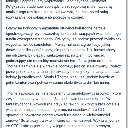
takiego, i poprosił, aby wyprowadzili jego fizyczne własności.
(Większość studentów sporządziła szczegółową matematyczną
analizę tego rezultatu, ale nie zauważyła, że mają przed sobą
rozwiązanie pozwalające na podróże w czasie).
Gdyby na końcowym egzaminie studenci byli trochę bardziej
spostrzegawczy, wyprowadziliby kilka zadziwiających własności tego
tunelu czasoprzestrzennego. Odkryliby, że podróż przezeń byłaby tak
wygodna, jak lot samolotem. Maksymalna siła grawitacji, jakiej
doświadczaliby podróżujący, nie przekraczałaby 1 g. Innymi słowy,
nie odczuwaliby ciężaru większego niż na Ziemi. Co więcej,
podróżujący nie musieliby martwić się tym, że wejście do tunelu
Thorne’a zamknie się w trakcie podróży; jest on stale otwarty. Podróż
przez przekraczalny tunel nie trwałaby miliony czy miliardy lat i łatwo
byłoby ją zrealizować. Morris i Thorne pisali, że „podróż będzie w
pełni komfortowa i potrwa w sumie około dwustu dni” lub mniej.
Thorne zauważa, że nie znajdziemy tu paradoksów czasowych, które
zwykle oglądamy w filmach: „Na podstawie scenariuszy filmów
fantastycznonaukowych (na przykład takich, w których ktoś cofa się
w czasie i zabija siebie samego) można oczekiwać, że CTC
spowodują powstanie początkowych trajektorii o wielokrotności
zerowej” (to znaczy trajektorii, które są niemożliwe). Wykazał jednak,
że CTC, które pojawiają się w jego tunelu czasoprzestrzennym,