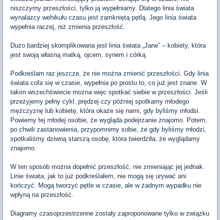
niszczymy przeszłości, tylko ją wypełniamy. Dlatego linia świata
wynalazcy wehikułu czasu jest zamkniętą pętlą. Jego linia świata
wypełnia raczej, niż zmienia przeszłość.
Dużo bardziej skomplikowana jest linia świata „Jane” – kobiety, która
jest swoją własną matką, ojcem, synem i córką.
Podkreślam raz jeszcze, że nie można zmienić przeszłości. Gdy linia
świata cofa się w czasie, wypełnia po prostu to, co już jest znane. W
takim wszechświecie można więc spotkać siebie w przeszłości. Jeśli
przeżyjemy pełny cykl, prędzej czy później spotkamy młodego
mężczyznę lub kobietę, która okaże się nami, gdy byliśmy młodsi.
Powiemy tej młodej osobie, że wygląda podejrzanie znajomo. Potem,
po chwili zastanowienia, przypomnimy sobie, że gdy byliśmy młodzi,
spotkaliśmy dziwną starszą osobę, która twierdziła, że wyglądamy
znajomo.
W ten sposób można dopełnić przeszłość, nie zmieniając jej jednak.
Linie świata, jak to już podkreślałem, nie mogą się urywać ani
kończyć. Mogą tworzyć pętle w czasie, ale w żadnym wypadku nie
wpłyną na przeszłość.
Diagramy czasoprzestrzenne zostały zaproponowane tylko w związku