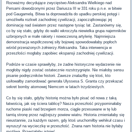
Rozważmy decydujące zwycięstwo Aleksandra Wielkiego nad
Persami dowodzonymi przez Dariusza III w 331 roku p.n.e. w bitwie
pod Gaugamelą. Bitwa ta doprowadziła do upadku perskiej potęgi i
umożliwiła rozkwit zachodniej cywilizacji, zapoczątkowując jej
dominację nad światem przez następne tysiąc lat. Zastanówmy się,
co by się stało, gdyby do walki wkroczyła niewielka grupa najemników
uzbrojonych w małe rakiety i nowoczesną artylerię. Najmniejsza
demonstracja współczesnej siły bojowej spowodowałaby popłoch
wśród przerażonych żołnierzy Aleksandra. Taka interwencja w
przeszłości mogłaby zapobiec ekspansji zachodniej cywilizacji.
Podróże w czasie sprawiłyby, że żadne historyczne wydarzenie nie
mogłoby nigdy zostać ostatecznie rozstrzygnięte. Nie miałoby sensu
pisanie podręczników historii. Zawsze znalazłby się ktoś, kto
usiłowałby zamordować generała Ulyssesa S. Granta czy przekazać
sekret bomby atomowej Niemcom w latach trzydziestych.
Co by się stało, gdyby historię można było pisać od nowa z taką
łatwością, jak się ściera tablicę? Nasza przeszłość przypominałaby
ruchome piaski nad brzegiem morza, ciągle przesuwane w tę lub
tamtą stronę przez najlżejszy powiew wiatru. Historia zmieniałaby się
nieustannie, za każdym razem, gdy ktoś uruchomiłby wehikuł czasu i
wyruszył na wycieczkę w przeszłość. Znana nam historia nie byłaby
możliwa. Przestałaby istnieć.