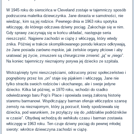
W 1945 roku do sierocińca w Cleveland zostaje w tajemniczy sposób
podrzucona maleńka dziewczynka. Jane dorasta w samotności, nie
wiedząc, kim są jej rodzice. Pewnego dnia w 1963 roku spotyka
włóczęgę, do którego odczuwa dziwny pociąg. Zakochuje się w nim.
Gdy sprawy zaczynają się w końcu układać, następuje seria
nieszczęść. Najpierw zachodzi w ciążę z włóczęgą, który wtedy
znika. Później w trakcie skomplikowanego porodu lekarze odkrywają,
że Jane posiada zarówno męskie, jak żeńskie organy płciowe i aby
uratować jej życie, zmuszeni są chirurgicznie zmienić „ją” w „niego”.
Na koniec tajemniczy nieznajomy porywa jej dziecko ze szpitala.
Wstrząśnięty tymi nieszczęściami, odrzucony przez społeczeństwo i
pognębiony przez los „on” staje się pijakiem i włóczęgą. Jane nie
tylko straciła swoich rodziców i ukochanego, ale i swoje jedyne
dziecko. Kilka lat później, w 1970 roku, wchodzi do rzadko
odwiedzanego baru Pop’s Place i opowiada swoją żałosną historię
staremu barmanowi. Współczujący barman oferuje włóczędze szansę
zemsty na nieznajomym, który ją porzucił, kiedy spodziewała się
dziecka, pod warunkiem, że przyłączy się do „oddziałów podróżników
w czasie”. Obydwaj wchodzą do wehikułu czasu i barman zostawia
włóczęgę w 1963 roku. Ten czuje dziwny pociąg do pewnej młodej
sieroty: wkrótce dziewczyna zachodzi w ciążę.