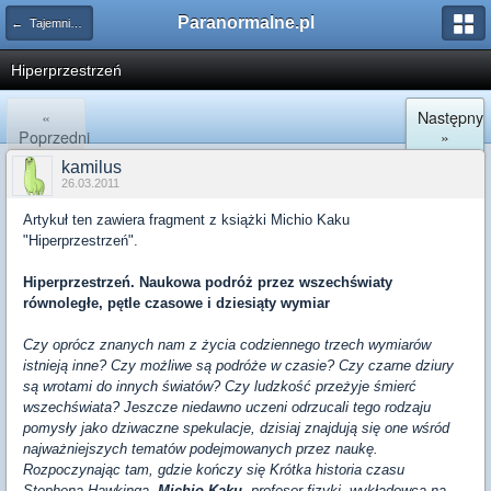
Paranormalne.pl
← Tajemnice Kosmosu
Hiperprzestrzeń
«
Następny
Poprzedni
»
kamilus
26.03.2011
Artykuł ten zawiera fragment z książki Michio Kaku
"Hiperprzestrzeń".
Hiperprzestrzeń. Naukowa podróż przez wszechświaty
równoległe, pętle czasowe i dziesiąty wymiar
Czy oprócz znanych nam z życia codziennego trzech wymiarów
istnieją inne? Czy możliwe są podróże w czasie? Czy czarne dziury
są wrotami do innych światów? Czy ludzkość przeżyje śmierć
wszechświata? Jeszcze niedawno uczeni odrzucali tego rodzaju
pomysły jako dziwaczne spekulacje, dzisiaj znajdują się one wśród
najważniejszych tematów podejmowanych przez naukę.
Rozpoczynając tam, gdzie kończy się Krótka historia czasu
Stephena Hawkinga,
Michio Kaku
, profesor fizyki, wykładowca na