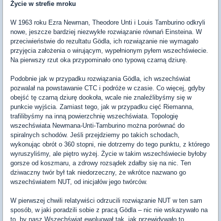
Życie w strefie mroku
W 1963 roku Ezra Newman, Theodore Unti i Louis Tamburino odkryli
nowe, jeszcze bardziej niezwykłe rozwiązanie równań Einsteina. W
przeciwieństwie do rezultatu Gödla, ich rozwiązanie nie wymagało
przyjęcia założenia o wirującym, wypełnionym pyłem wszechświecie.
Na pierwszy rzut oka przypominało ono typową czarną dziurę.
Podobnie jak w przypadku rozwiązania Gödla, ich wszechświat
pozwalał na powstawanie CTC i podróże w czasie. Co więcej, gdyby
obejść tę czarną dziurę dookoła, wcale nie znaleźlibyśmy się w
punkcie wyjścia. Zamiast tego, jak w przypadku cięć Riemanna,
trafilibyśmy na inną powierzchnię wszechświata. Topologię
wszechświata Newmana-Unti-Tamburino można porównać do
spiralnych schodów. Jeśli przejdziemy po takich schodach,
wykonując obrót o 360 stopni, nie dotrzemy do tego punktu, z którego
wyruszyliśmy, ale piętro wyżej. Życie w takim wszechświecie byłoby
gorsze od koszmaru, a zdrowy rozsądek zdałby się na nic. Ten
dziwaczny twór był tak niedorzeczny, że wkrótce nazwano go
wszechświatem NUT, od inicjałów jego twórców.
W pierwszej chwili relatywiści odrzucili rozwiązanie NUT w ten sam
sposób, w jaki poradzili sobie z pracą Gödla – nic nie wskazywało na
to, by nasz Wszechświat ewoluował tak, jak przewidywało to