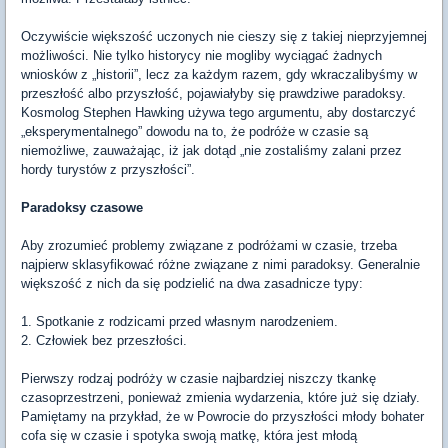
Oczywiście większość uczonych nie cieszy się z takiej nieprzyjemnej
możliwości. Nie tylko historycy nie mogliby wyciągać żadnych
wniosków z „historii”, lecz za każdym razem, gdy wkraczalibyśmy w
przeszłość albo przyszłość, pojawiałyby się prawdziwe paradoksy.
Kosmolog Stephen Hawking używa tego argumentu, aby dostarczyć
„eksperymentalnego” dowodu na to, że podróże w czasie są
niemożliwe, zauważając, iż jak dotąd „nie zostaliśmy zalani przez
hordy turystów z przyszłości”.
Paradoksy czasowe
Aby zrozumieć problemy związane z podróżami w czasie, trzeba
najpierw sklasyfikować różne związane z nimi paradoksy. Generalnie
większość z nich da się podzielić na dwa zasadnicze typy:
1. Spotkanie z rodzicami przed własnym narodzeniem.
2. Człowiek bez przeszłości.
Pierwszy rodzaj podróży w czasie najbardziej niszczy tkankę
czasoprzestrzeni, ponieważ zmienia wydarzenia, które już się działy.
Pamiętamy na przykład, że w Powrocie do przyszłości młody bohater
cofa się w czasie i spotyka swoją matkę, która jest młodą