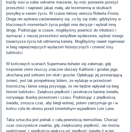
każdy nosi w sobie sekretne marzenie, by móc ponownie przeżyć
przeszłość i naprawić jakąś małą, ale brzemienną w skutkach
pomyłkę w swoim życiu. W czasie lektury wiersza Roberta Frosta
Droga nie wybrana zastanawiamy się, co by się stało, gdybyśmy w
kluczowych momentach życia podjęli inne decyzje i wybrali inną
drogę. Podróżując w czasie, moglibyśmy powrócić do młodości i
wymazać z naszej przeszłości wstydliwe wydarzenia, wybrać innego
towarzysza życia lub odmienną karierę. Moglibyśmy nawet ingerować
w bieg najważniejszych wydarzeń historycznych i zmienić losy
ludzkości.
W końcowych scenach Supermana bohater się załamuje, gdy
trzęsienie ziemi niszczy znaczne obszary Kalifornii i grzebie jego
ukochaną pod setkami ton skał i gruzów. Opłakując jej przerażającą
śmierć, jest tak przepełniony bólem, że wylatuje w przestrzeń
kosmiczną i łamie swoją przysięgę, że nie będzie wpływał na bieg
historii ludzkości. Zwiększa prędkość i przekracza barierę światła,
rozrywając tkankę przestrzeni i czasu. Podróżując z prędkością
światła, zmusza czas, aby biegł wolniej, potem zatrzymuje go i w
końcu cofa do okresu przed śmiertelnym wypadkiem Lois Lane.
Taka sztuczka jest jednak z całą pewnością niemożliwa. Chociaż
czas rzeczywiście zwalnia, gdy zwiększamy prędkość, nie można
podróżować z prędkością większą niż prędkość światła (i w ten