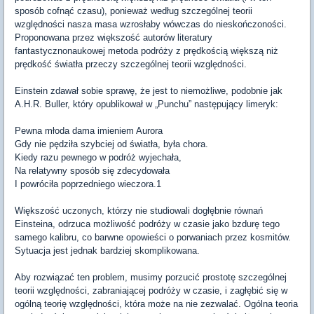
sposób cofnąć czasu), ponieważ według szczególnej teorii
względności nasza masa wzrosłaby wówczas do nieskończoności.
Proponowana przez większość autorów literatury
fantastycznonaukowej metoda podróży z prędkością większą niż
prędkość światła przeczy szczególnej teorii względności.
Einstein zdawał sobie sprawę, że jest to niemożliwe, podobnie jak
A.H.R. Buller, który opublikował w „Punchu” następujący limeryk:
Pewna młoda dama imieniem Aurora
Gdy nie pędziła szybciej od światła, była chora.
Kiedy razu pewnego w podróż wyjechała,
Na relatywny sposób się zdecydowała
I powróciła poprzedniego wieczora.1
Większość uczonych, którzy nie studiowali dogłębnie równań
Einsteina, odrzuca możliwość podróży w czasie jako bzdurę tego
samego kalibru, co barwne opowieści o porwaniach przez kosmitów.
Sytuacja jest jednak bardziej skomplikowana.
Aby rozwiązać ten problem, musimy porzucić prostotę szczególnej
teorii względności, zabraniającej podróży w czasie, i zagłębić się w
ogólną teorię względności, która może na nie zezwalać. Ogólna teoria