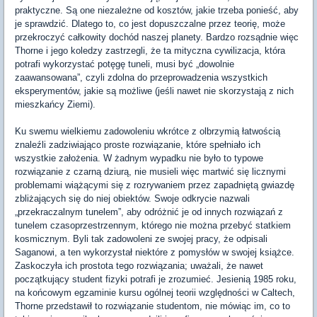
praktyczne. Są one niezależne od kosztów, jakie trzeba ponieść, aby
je sprawdzić. Dlatego to, co jest dopuszczalne przez teorię, może
przekroczyć całkowity dochód naszej planety. Bardzo rozsądnie więc
Thorne i jego koledzy zastrzegli, że ta mityczna cywilizacja, która
potrafi wykorzystać potęgę tuneli, musi być „dowolnie
zaawansowana”, czyli zdolna do przeprowadzenia wszystkich
eksperymentów, jakie są możliwe (jeśli nawet nie skorzystają z nich
mieszkańcy Ziemi).
Ku swemu wielkiemu zadowoleniu wkrótce z olbrzymią łatwością
znaleźli zadziwiająco proste rozwiązanie, które spełniało ich
wszystkie założenia. W żadnym wypadku nie było to typowe
rozwiązanie z czarną dziurą, nie musieli więc martwić się licznymi
problemami wiążącymi się z rozrywaniem przez zapadniętą gwiazdę
zbliżających się do niej obiektów. Swoje odkrycie nazwali
„przekraczalnym tunelem”, aby odróżnić je od innych rozwiązań z
tunelem czasoprzestrzennym, którego nie można przebyć statkiem
kosmicznym. Byli tak zadowoleni ze swojej pracy, że odpisali
Saganowi, a ten wykorzystał niektóre z pomysłów w swojej książce.
Zaskoczyła ich prostota tego rozwiązania; uważali, że nawet
początkujący student fizyki potrafi je zrozumieć. Jesienią 1985 roku,
na końcowym egzaminie kursu ogólnej teorii względności w Caltech,
Thorne przedstawił to rozwiązanie studentom, nie mówiąc im, co to