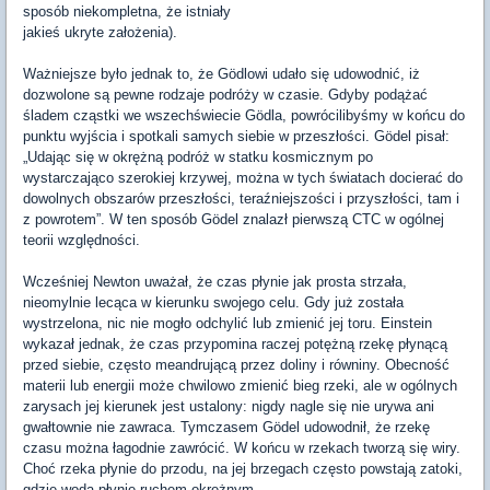
sposób niekompletna, że istniały
jakieś ukryte założenia).
Ważniejsze było jednak to, że Gödlowi udało się udowodnić, iż
dozwolone są pewne rodzaje podróży w czasie. Gdyby podążać
śladem cząstki we wszechświecie Gödla, powrócilibyśmy w końcu do
punktu wyjścia i spotkali samych siebie w przeszłości. Gödel pisał:
„Udając się w okrężną podróż w statku kosmicznym po
wystarczająco szerokiej krzywej, można w tych światach docierać do
dowolnych obszarów przeszłości, teraźniejszości i przyszłości, tam i
z powrotem”. W ten sposób Gödel znalazł pierwszą CTC w ogólnej
teorii względności.
Wcześniej Newton uważał, że czas płynie jak prosta strzała,
nieomylnie lecąca w kierunku swojego celu. Gdy już została
wystrzelona, nic nie mogło odchylić lub zmienić jej toru. Einstein
wykazał jednak, że czas przypomina raczej potężną rzekę płynącą
przed siebie, często meandrującą przez doliny i równiny. Obecność
materii lub energii może chwilowo zmienić bieg rzeki, ale w ogólnych
zarysach jej kierunek jest ustalony: nigdy nagle się nie urywa ani
gwałtownie nie zawraca. Tymczasem Gödel udowodnił, że rzekę
czasu można łagodnie zawrócić. W końcu w rzekach tworzą się wiry.
Choć rzeka płynie do przodu, na jej brzegach często powstają zatoki,
gdzie woda płynie ruchem okrężnym.