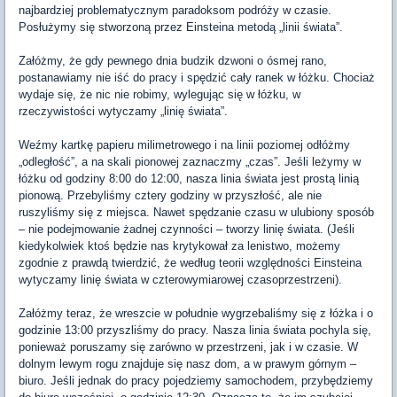
najbardziej problematycznym paradoksom podróży w czasie.
Posłużymy się stworzoną przez Einsteina metodą „linii świata”.
Załóżmy, że gdy pewnego dnia budzik dzwoni o ósmej rano,
postanawiamy nie iść do pracy i spędzić cały ranek w łóżku. Chociaż
wydaje się, że nic nie robimy, wylegując się w łóżku, w
rzeczywistości wytyczamy „linię świata”.
Weźmy kartkę papieru milimetrowego i na linii poziomej odłóżmy
„odległość”, a na skali pionowej zaznaczmy „czas”. Jeśli leżymy w
łóżku od godziny 8:00 do 12:00, nasza linia świata jest prostą linią
pionową. Przebyliśmy cztery godziny w przyszłość, ale nie
ruszyliśmy się z miejsca. Nawet spędzanie czasu w ulubiony sposób
– nie podejmowanie żadnej czynności – tworzy linię świata. (Jeśli
kiedykolwiek ktoś będzie nas krytykował za lenistwo, możemy
zgodnie z prawdą twierdzić, że według teorii względności Einsteina
wytyczamy linię świata w czterowymiarowej czasoprzestrzeni).
Załóżmy teraz, że wreszcie w południe wygrzebaliśmy się z łóżka i o
godzinie 13:00 przyszliśmy do pracy. Nasza linia świata pochyla się,
ponieważ poruszamy się zarówno w przestrzeni, jak i w czasie. W
dolnym lewym rogu znajduje się nasz dom, a w prawym górnym –
biuro. Jeśli jednak do pracy pojedziemy samochodem, przybędziemy