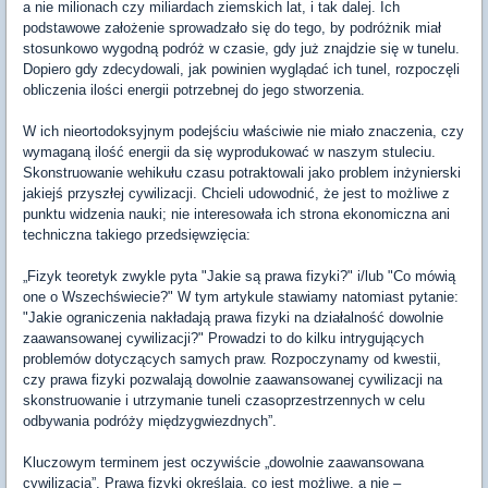
a nie milionach czy miliardach ziemskich lat, i tak dalej. Ich
podstawowe założenie sprowadzało się do tego, by podróżnik miał
stosunkowo wygodną podróż w czasie, gdy już znajdzie się w tunelu.
Dopiero gdy zdecydowali, jak powinien wyglądać ich tunel, rozpoczęli
obliczenia ilości energii potrzebnej do jego stworzenia.
W ich nieortodoksyjnym podejściu właściwie nie miało znaczenia, czy
wymaganą ilość energii da się wyprodukować w naszym stuleciu.
Skonstruowanie wehikułu czasu potraktowali jako problem inżynierski
jakiejś przyszłej cywilizacji. Chcieli udowodnić, że jest to możliwe z
punktu widzenia nauki; nie interesowała ich strona ekonomiczna ani
techniczna takiego przedsięwzięcia:
„Fizyk teoretyk zwykle pyta "Jakie są prawa fizyki?" i/lub "Co mówią
one o Wszechświecie?" W tym artykule stawiamy natomiast pytanie:
"Jakie ograniczenia nakładają prawa fizyki na działalność dowolnie
zaawansowanej cywilizacji?" Prowadzi to do kilku intrygujących
problemów dotyczących samych praw. Rozpoczynamy od kwestii,
czy prawa fizyki pozwalają dowolnie zaawansowanej cywilizacji na
skonstruowanie i utrzymanie tuneli czasoprzestrzennych w celu
odbywania podróży międzygwiezdnych”.
Kluczowym terminem jest oczywiście „dowolnie zaawansowana
cywilizacja”. Prawa fizyki określają, co jest możliwe, a nie –