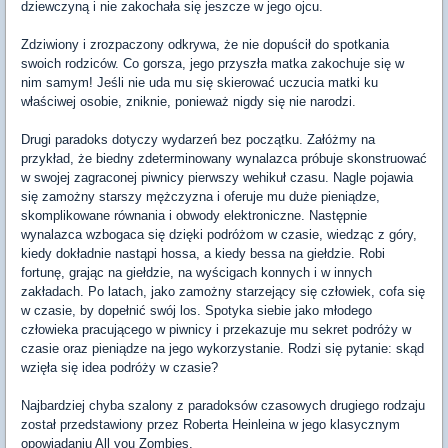
dziewczyną i nie zakochała się jeszcze w jego ojcu.
Zdziwiony i zrozpaczony odkrywa, że nie dopuścił do spotkania
swoich rodziców. Co gorsza, jego przyszła matka zakochuje się w
nim samym! Jeśli nie uda mu się skierować uczucia matki ku
właściwej osobie, zniknie, ponieważ nigdy się nie narodzi.
Drugi paradoks dotyczy wydarzeń bez początku. Załóżmy na
przykład, że biedny zdeterminowany wynalazca próbuje skonstruować
w swojej zagraconej piwnicy pierwszy wehikuł czasu. Nagle pojawia
się zamożny starszy mężczyzna i oferuje mu duże pieniądze,
skomplikowane równania i obwody elektroniczne. Następnie
wynalazca wzbogaca się dzięki podróżom w czasie, wiedząc z góry,
kiedy dokładnie nastąpi hossa, a kiedy bessa na giełdzie. Robi
fortunę, grając na giełdzie, na wyścigach konnych i w innych
zakładach. Po latach, jako zamożny starzejący się człowiek, cofa się
w czasie, by dopełnić swój los. Spotyka siebie jako młodego
człowieka pracującego w piwnicy i przekazuje mu sekret podróży w
czasie oraz pieniądze na jego wykorzystanie. Rodzi się pytanie: skąd
wzięła się idea podróży w czasie?
Najbardziej chyba szalony z paradoksów czasowych drugiego rodzaju
został przedstawiony przez Roberta Heinleina w jego klasycznym
opowiadaniu All you Zombies.