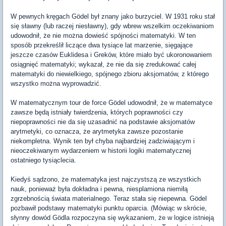
W pewnych kręgach Gödel był znany jako burzyciel. W 1931 roku stał
się sławny (lub raczej niesławny), gdy wbrew wszelkim oczekiwaniom
udowodnił, że nie można dowieść spójności matematyki. W ten
sposób przekreślił liczące dwa tysiące lat marzenie, sięgające
jeszcze czasów Euklidesa i Greków, które miało być ukoronowaniem
osiągnięć matematyki; wykazał, że nie da się zredukować całej
matematyki do niewielkiego, spójnego zbioru aksjomatów, z którego
wszystko można wyprowadzić.
W matematycznym tour de force Gödel udowodnił, że w matematyce
zawsze będą istniały twierdzenia, których poprawności czy
niepoprawności nie da się uzasadnić na podstawie aksjomatów
arytmetyki, co oznacza, że arytmetyka zawsze pozostanie
niekompletna. Wynik ten był chyba najbardziej zadziwiającym i
nieoczekiwanym wydarzeniem w historii logiki matematycznej
ostatniego tysiąclecia.
Kiedyś sądzono, że matematyka jest najczystszą ze wszystkich
nauk, ponieważ była dokładna i pewna, niesplamiona niemiłą
zgrzebnością świata materialnego. Teraz stała się niepewna. Gödel
pozbawił podstawy matematyki punktu oparcia. (Mówiąc w skrócie,
słynny dowód Gödla rozpoczyna się wykazaniem, że w logice istnieją