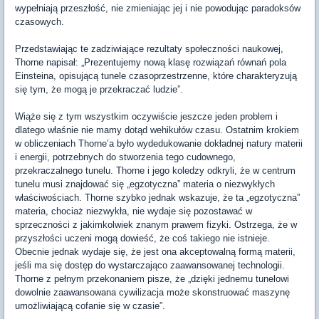
wypełniają przeszłość, nie zmieniając jej i nie powodując paradoksów
czasowych.
Przedstawiając te zadziwiające rezultaty społeczności naukowej,
Thorne napisał: „Prezentujemy nową klasę rozwiązań równań pola
Einsteina, opisującą tunele czasoprzestrzenne, które charakteryzują
się tym, że mogą je przekraczać ludzie”.
Wiąże się z tym wszystkim oczywiście jeszcze jeden problem i
dlatego właśnie nie mamy dotąd wehikułów czasu. Ostatnim krokiem
w obliczeniach Thorne’a było wydedukowanie dokładnej natury materii
i energii, potrzebnych do stworzenia tego cudownego,
przekraczalnego tunelu. Thorne i jego koledzy odkryli, że w centrum
tunelu musi znajdować się „egzotyczna” materia o niezwykłych
właściwościach. Thorne szybko jednak wskazuje, że ta „egzotyczna”
materia, chociaż niezwykła, nie wydaje się pozostawać w
sprzeczności z jakimkolwiek znanym prawem fizyki. Ostrzega, że w
przyszłości uczeni mogą dowieść, że coś takiego nie istnieje.
Obecnie jednak wydaje się, że jest ona akceptowalną formą materii,
jeśli ma się dostęp do wystarczająco zaawansowanej technologii.
Thorne z pełnym przekonaniem pisze, że „dzięki jednemu tunelowi
dowolnie zaawansowana cywilizacja może skonstruować maszynę
umożliwiającą cofanie się w czasie”.