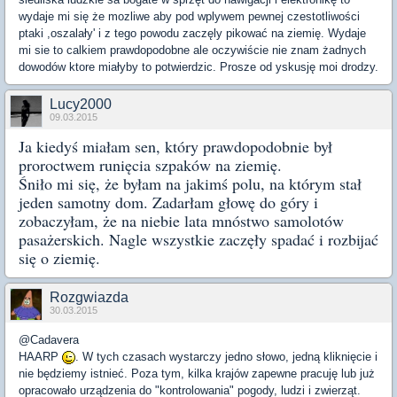
wydaje mi się że mozliwe aby pod wplywem pewnej czestotliwości
ptaki ,oszalały' i z tego powodu zaczęly pikować na ziemię. Wydaje
mi sie to calkiem prawdopodobne ale oczywiście nie znam żadnych
dowodów ktore miałyby to potwierdzic. Prosze od yskusję moi drodzy.
Lucy2000
09.03.2015
Ja kiedyś miałam sen, który prawdopodobnie był
proroctwem runięcia szpaków na ziemię.
Śniło mi się, że byłam na jakimś polu, na którym stał
jeden samotny dom. Zadarłam głowę do góry i
zobaczyłam, że na niebie lata mnóstwo samolotów
pasażerskich. Nagle wszystkie zaczęły spadać i rozbijać
się o ziemię.
Rozgwiazda
30.03.2015
@Cadavera
HAARP
. W tych czasach wystarczy jedno słowo, jedną kliknięcie i
nie będziemy istnieć. Poza tym, kilka krajów zapewne pracuję lub już
opracowało urządzenia do "kontrolowania" pogody, ludzi i zwierząt.