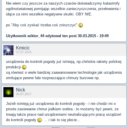
Nie wiem czy jeszcze za naszych czasów doświadczymy katastrofy
ogólnoświatowej pomijając wszelkie zanieczyszczenia, przełowienia i
idące za nimi wszelkie negatywne skutki. OBY NIE.
ps."Aby coś zyskać trzeba coś zniszczyć"
Użytkownik
wiktor_44
edytował ten post 30.03.2015 - 19:49
Kmicic
17.07.2015
urządzenia do kontroli pogody już istnieją, np.chińskie rakiety polskiej
produkcji
są również o wiele bardziej zaawansowane technologie jak urządzenia
emitujące pewne fale rozpraszające chmury burzowe np.
Nick
04.07.2017
Jeżeli istnieją już urządzenia do kontroli pogody - i nie chodzi mi o
proste zasiewanie chmur jodkiem srebra - to możemy być pewni, że
trwają także prace nad urządzeniami neutralizującymi pracę urządzeń
do kontroli pogody
. ... i tak to się plecie...