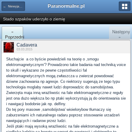
Paranormalne.pl
← Niewyjaśnione Zjawiska
Stado szpaków uderzyło o ziemię
«
Następny
Poprzedni
»
Cadavera
03.03.2015
Słuchajcie a co byście powiedzieli na teorię o ,smogu
elektromagnetycznym'? Prowadzono takie badania nad techniką voice
to skull i wykazano że pewne częstotliwości fal
elektromagnetycznych mogą zwłaszcza u zwierzat powodować
dziwne zachowania np agresje. Co niektorzy sugerują ze tego typu
technologia moglaby nawet ludzi doprowadzic do samobójstwa.
Zwierzęta maja inną wrażliwośc na fale elektromagnetyczne-z reguły
jest ona dużo większa bo np ptaki wykorzystują ją do orientowania sie
i nawigacji bodobnie jak np. delfiny.
Do tej pory masowe ,samobójstwa' wioielorybow tłumaczy się
zaburzeniami ich naturalnego radaru poprzez stosowanie urzadzeń
nawigujących i radarow przez ludzi.
Jeśli ptaki mają wysoką wrażliwośc na fale elektromagnetyczne a
siedliska ludzkie sa bogate w sprzęt do nawigacji i elektronikę to