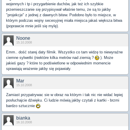
wojennych i tp i przygarbienie duchów, jak też ich szybkie
przemieszczanie się przypisywał właśnie temu, że są to jakby
"projekcje" z jednej z dawnych bitew. Podobno było to miejsce, w
którym podczas wojny secesyjnej miała miejsca jakaś większa bitwa
(poprawcie mnie jeśli się mylę).
Noone
15.10.2008
Emm.. dość starej daty filmik. Wszystko co tam widzę to niewyraźne
ciemne sylwetki (niektóre kilka metrów nad ziemią ?
). Może
jakieś gazy ? które to podświetlone w odpowiednim momencie
sprawiają wrażenie jakby się pojawiały.
Mar
15.10.2008
Zamiast przypatrywac sie w obraz na którym i tak nic nie widać lepiej
posłuchajcie dźwięku. Ci ludzie mówią jakby czytali z kartki - brzmi
bardzo sztucznie
bianka
16.10.2008