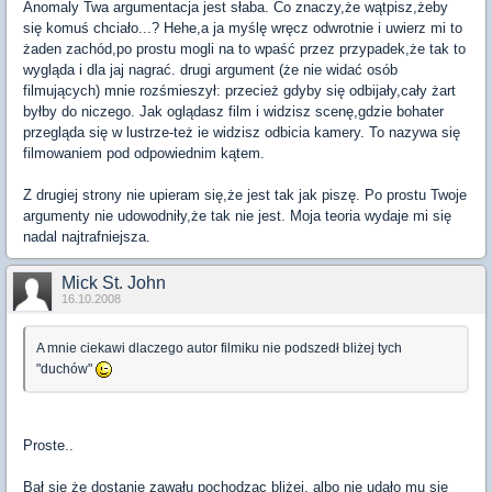
Anomaly Twa argumentacja jest słaba. Co znaczy,że wątpisz,żeby
się komuś chciało...? Hehe,a ja myślę wręcz odwrotnie i uwierz mi to
żaden zachód,po prostu mogli na to wpaść przez przypadek,że tak to
wygląda i dla jaj nagrać. drugi argument (że nie widać osób
filmujących) mnie rozśmieszył: przecież gdyby się odbijały,cały żart
byłby do niczego. Jak oglądasz film i widzisz scenę,gdzie bohater
przegląda się w lustrze-też ie widzisz odbicia kamery. To nazywa się
filmowaniem pod odpowiednim kątem.
Z drugiej strony nie upieram się,że jest tak jak piszę. Po prostu Twoje
argumenty nie udowodniły,że tak nie jest. Moja teoria wydaje mi się
nadal najtrafniejsza.
Mick St. John
16.10.2008
A mnie ciekawi dlaczego autor filmiku nie podszedł bliżej tych
"duchów"
Proste..
Bał się że dostanie zawału pochodząc bliżej, albo nie udało mu się