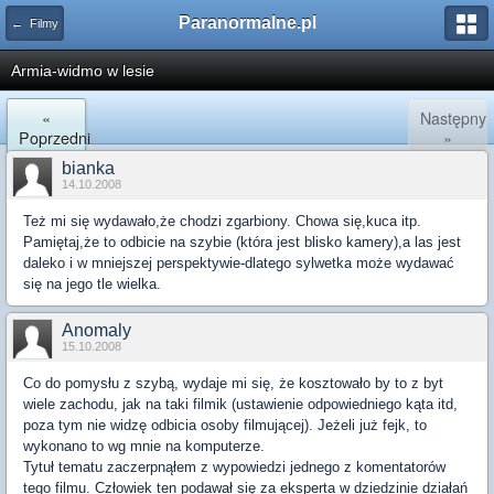
Paranormalne.pl
← Filmy
Armia-widmo w lesie
«
Następny
Poprzedni
»
bianka
14.10.2008
Też mi się wydawało,że chodzi zgarbiony. Chowa się,kuca itp.
Pamiętaj,że to odbicie na szybie (która jest blisko kamery),a las jest
daleko i w mniejszej perspektywie-dlatego sylwetka może wydawać
się na jego tle wielka.
Anomaly
15.10.2008
Co do pomysłu z szybą, wydaje mi się, że kosztowało by to z byt
wiele zachodu, jak na taki filmik (ustawienie odpowiedniego kąta itd,
poza tym nie widzę odbicia osoby filmującej). Jeżeli już fejk, to
wykonano to wg mnie na komputerze.
Tytuł tematu zaczerpnąłem z wypowiedzi jednego z komentatorów
tego filmu. Człowiek ten podawał się za eksperta w dziedzinie działań