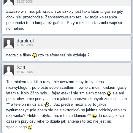
16.07.2008
Zawsze w zimie, jak wracam ze szkoły jest taka latarnia gaśnie gdy
obok niej przechodzę. Zaobserwowałem też, jak moja koleżanka
przechodzi to ta lampa też gaśnie. Przy reszcie ludzi zachowuje się
normalnie.
darokrol
16.07.2008
nagrajcie filmy
czy telefony też nie działają ?
Sarl
16.07.2008
Tez mialem tak kilka razy i nie uwazam zeby to bylo cos
niezwyklego... po prostu sobie szedlem i rowno z moim krokiem gasly
latarnie. Kolo 23 to bylo... fajny efekt i sie smialem z tego
ale ani
przez chwile nie pomyslalem o jakichs naprzyrodzonych zdolnosciach
^^ a telefon mi dzialal
.. Juz predzej mozna by to jakos
wytlumaczyc (nie znam sie na elektronice) np jakims oddzialywaniem
czlowieka? Elektorstatyka moze tu sie klaniac ^^
do radia jak sie
czasem przylozy reke to dziala jak antena i to tez nie jest nic
specjalnego