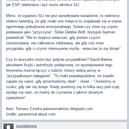
jak ESP, telekineza i być może wkrótce SLI.
Mimo, że zjawisko SLI nie jest wywoływane świadomie, to niektórzy
slidersi twierdzą, że gdy miało ono miejsce to znajdowali się w stanie
ogromnego pobudzenia emocjonalnego. Gniew czy stres są często
podawane jako "przyczyna". Slider Debbie Wolf, brytyjski barman
powiedział: "Ma to miejsce wówczas, gdy jestem czymś
zestresowany, nie całkowicie zdołowany, ale gdy coś mnie
przygniata, gdy o czymś intensywnie myślę - wówczas to się dzieje".
Czy to wszystko może być jedynie przypadkiem? David Barlow,
absolwent fizyki i astrofizyki podejrzewa, że wystepowanie tego
fenomenu można łączyć z ludźmi, którzy widzą wzory w
"przypadkowym bałaganie". "To mało prawdopodobne, że światlo
zapala się samo, gdy przechodzimy obok" - mówi. - "Jesteśmy w
szoku, gdy tak się dzieje. Kiedy powtórzy się to kilka razy pod rząd,
wydaje się nam, ze mamy do czynienia z jakimś dziwnym
zjawiskiem".
tłum. Tomasz Czerka paranormalnosc.blogspot.com
źródło: paranormal.about.com
ouroboros