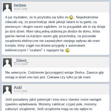
herbee
16.07.2008
A już myślałem, że to przytrafia się tylko mi
. Niejednokrotnie
zdarzało się, że przechodząc obok jakiejś latarni to ta gasła, za
pierwszym i drugim razem sądziłem, że to przypadek ale to się dzieje
po dziś dzień. Mam taką jedną ulubioną po drodze do domu, która
gaśnie niemal za każdym razem gdy przechodzę, na pozostałe
urządzenia elektryczne nie zauważyłem swojego wpływu ale mam
kumpla, który ciągle ma dziwne przygody z automatami
telefonicznymi i "szafami" z napojami itp.
_Silent_
17.07.2008
Nie uwierzycie. Codziennie (przysięgam) wstaje Słońce. Zawsze gdy
wstaję w dzień ono tam jest. Ciekawe czy tylko ja tak mam.
Aidil
17.07.2008
Jeśli posiadamy jakiś potencjał i inna rzecz również może nastąpić
zjawisko wyładowania. Możemy zakłócać czyjeś pole, możemy
zaburzyć urządzenie. Jeśli urządzenia mają na nas wpływ to