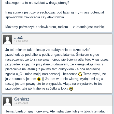
dlaczego ma to nie działać w drugą stronę?
Inną sprawą jest czy przechodząc pod latarnią my - nasz potencjał
spowodował zakłócenia czy elektrownia.
Możemy poćwiczyć z telewizorem, radiem ... z latarnia jest trudniej.
apo5
17.07.2008
Ja też miałem taki miesiąc że praktycznie co trzeci dzień
przechodząc pod albo w poblizu, gasła latarnia. Śmiałem się do
narzeczonej, że to za sprawą mojego pierścienia atlantów. A raz przez
przypadek stojąc na przystanku udawałem, że kieruję jakąś moc z
pierscienia na latarnię z jakims tam okrzykiem - a ona naprawdę
zgasła o_O - mina mojej narzeczonej - bezcenna
Teraz myśli, że
ja z kosmosu jestem
)) Ja tam w to nie wierzę, wydaje mi się a
raczej jestem pewny, że to przypadek. Akcja na przystanku to tez
przypadek taki jak trafienie szóstki w lotka
Geniusz
17.07.2008
Temat bardzo fajny i ciekawy. Ale najbardziej lubię w takich tematach