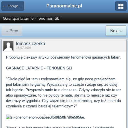
Paranormalne.pl
← Energia PSI
Gasnące latarnie - fenomen SLI
« Prev
Next »
tomasz.czerka
16.07.2008
Proponuję ciekawy artykuł poświęcony fenomenowi gasnących latarń.
GASNĄCE LATARNIE - FENOMEN SLI
"Około pięć lat temu zorientowałem się, że gdy nocą przejeżdżam
pod latarniami te gasną. Wydarza się to często i zdaje się, że dalej
tak będzie. Przyprawia mnie to o dreszcze. Gdyby zdarzyło się to raz
albo sporadycznie, to nie byłoby tematu, ale ma to miejsce raz czy
dwa razy w tygodniu. Czy wiąże się to z elektroniką, czy też mam do
czynienia z czymś bardziej tajemniczym?"