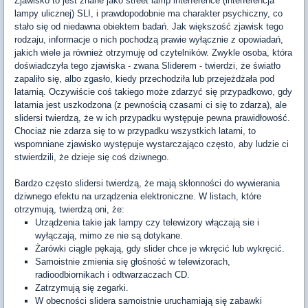
Zjawisko to jest znane jako street lamp interference (interferencja
lampy ulicznej) SLI, i prawdopodobnie ma charakter psychiczny, co
stało się od niedawna obiektem badań. Jak większość zjawisk tego
rodzaju, informacje o nich pochodzą prawie wyłącznie z opowiadań,
jakich wiele ja również otrzymuję od czytelników. Zwykle osoba, która
doświadczyła tego zjawiska - zwana Sliderem - twierdzi, że światło
zapaliło się, albo zgasło, kiedy przechodziła lub przejeżdżała pod
latarnią. Oczywiście coś takiego może zdarzyć się przypadkowo, gdy
latarnia jest uszkodzona (z pewnością czasami ci się to zdarza), ale
slidersi twierdzą, że w ich przypadku występuje pewna prawidłowość.
Chociaż nie zdarza się to w przypadku wszystkich latarni, to
wspomniane zjawisko występuje wystarczająco często, aby ludzie ci
stwierdzili, że dzieje się coś dziwnego.
Bardzo często slidersi twierdzą, że mają skłonności do wywierania
dziwnego efektu na urządzenia elektroniczne. W listach, które
otrzymują, twierdzą oni, że:
Urządzenia takie jak lampy czy telewizory włączają sie i
wyłączają, mimo ze nie są dotykane.
Żarówki ciągle pękają, gdy slider chce je wkręcić lub wykręcić.
Samoistnie zmienia się głośność w telewizorach,
radioodbiornikach i odtwarzaczach CD.
Zatrzymują się zegarki.
W obecności slidera samoistnie uruchamiają się zabawki