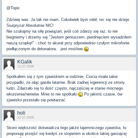
@Topic
Zdziwię was. Ja tak nie mam. Cokolwiek bym robił, nic się nie dzieje.
Siurpryza! Absolutnie NIC!
Nie szukajmy na siłę powiązań, jeśli coś zdarzy się raz, to nie
biegniemy i drzemy się "Jestem geniuszem, pierdnięciem wysadziłem
naszą szopkę!" - choć to akurat przy odpowiednio czułym mikrofonie
podłączonym do detonatora... jest możliwe
KGalik
21.07.2008
Spotkałem się z tym zjawiskiem w rodzinie. Ciocia miała takie
przypadki, że idąc gasiła latarnie. Brak żadnej ingerencji ze strony
ludzi. Zdarzało się to dość często, najczęściej w stanie mocnego
wkurzenia/nerwów. Mnie to nie spotkało
Po jakimś czasie, ów
zjawisko przestało się powtarzać.
holi
22.07.2008
Skoro większość doświadcza tego jakże tajemniczego zjawiska, to
proponuję przejść się kiedyś ze stoperem w okolice takiej gasnącej