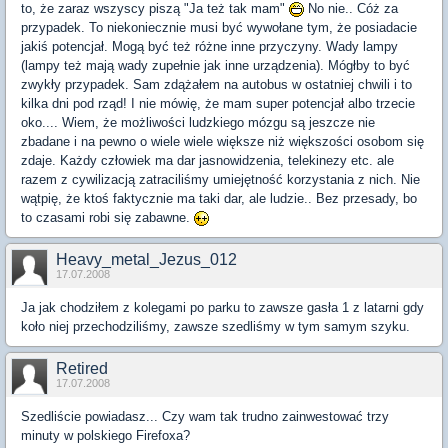
to, że zaraz wszyscy piszą "Ja też tak mam"
No nie.. Cóż za
przypadek. To niekoniecznie musi być wywołane tym, że posiadacie
jakiś potencjał. Mogą być też różne inne przyczyny. Wady lampy
(lampy też mają wady zupełnie jak inne urządzenia). Mógłby to być
zwykły przypadek. Sam zdążałem na autobus w ostatniej chwili i to
kilka dni pod rząd! I nie mówię, że mam super potencjał albo trzecie
oko.... Wiem, że możliwości ludzkiego mózgu są jeszcze nie
zbadane i na pewno o wiele wiele większe niż większości osobom się
zdaje. Każdy człowiek ma dar jasnowidzenia, telekinezy etc. ale
razem z cywilizacją zatraciliśmy umiejętność korzystania z nich. Nie
wątpię, że ktoś faktycznie ma taki dar, ale ludzie.. Bez przesady, bo
to czasami robi się zabawne.
Heavy_metal_Jezus_012
17.07.2008
Ja jak chodziłem z kolegami po parku to zawsze gasła 1 z latarni gdy
koło niej przechodziliśmy, zawsze szedliśmy w tym samym szyku.
Retired
17.07.2008
Szedliście powiadasz... Czy wam tak trudno zainwestować trzy
minuty w polskiego Firefoxa?