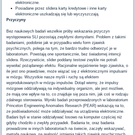
elektroniczne.
Posiadane przez slidera karty kredytowe i inne karty
elektroniczne uszkadzają się lub wyczyszczają.
Przyczyny
Bez naukowych badań wszelkie próby wskazania przyczyn
występowania SLI pozostają zwykłymi domysłami. Problem z takimi
badaniami, podobnie jak w przypadku wielu form zjawisk
psychicznych, polega na tym, że bardzo trudno odtworzyć je w
laboratorium. Powstają one spontanicznie, bez świadomej intencji
slidera. Rzeczywiście, slider poddany testowi zwykle nie potrafi
wywołać pożądanego efektu. Racjonalne wyjaśnienie tego zjawiska, o
ile jest ono prawdziwe, może wiązać się z elektronicznymi impulsami
w mózgu. Wszystkie nasze myśli i ruchy są efektem
wyprodukowanych w mózgu impulsów. Dotąd wiemy, że impulsy
mózgowe oddziaływają na indywidualny organizm, ale jest możliwe,
że mają one wpływ na to, co znajduje się poza nim, jak coś w rodzaju
zdalnego sterowania. Wyniki badań przeprowadzonych w laboratorium
Princeton Engineering Anomalies Research (PEAR) wskazują na to,
ze podświadomość może oddziaływać na urządzenia elektroniczne.
Badani byli w stanie oddziaływać losowo na komputer częściej niż
gdyby chodziło o zwykły przypadek. Badania te, oraz badania
prowadzone w innych laboratoriach na świecie, zaczęły wskazywać,
metodą naukową, na realność istnienia takich zjawisk psychicznych