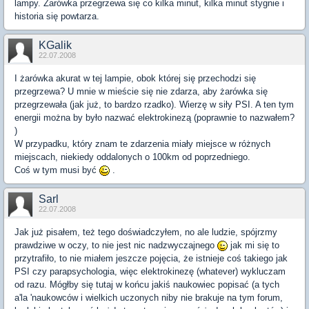
lampy. Żarówka przegrzewa się co kilka minut, kilka minut stygnie i
historia się powtarza.
KGalik
22.07.2008
I żarówka akurat w tej lampie, obok której się przechodzi się
przegrzewa? U mnie w mieście się nie zdarza, aby żarówka się
przegrzewała (jak już, to bardzo rzadko). Wierzę w siły PSI. A ten tym
energii można by było nazwać elektrokinezą (poprawnie to nazwałem?
)
W przypadku, który znam te zdarzenia miały miejsce w różnych
miejscach, niekiedy oddalonych o 100km od poprzedniego.
Coś w tym musi być
.
Sarl
22.07.2008
Jak już pisałem, też tego doświadczyłem, no ale ludzie, spójrzmy
prawdziwe w oczy, to nie jest nic nadzwyczajnego
jak mi się to
przytrafiło, to nie miałem jeszcze pojęcia, że istnieje coś takiego jak
PSI czy parapsychologia, więc elektrokinezę (whatever) wykluczam
od razu. Mógłby się tutaj w końcu jakiś naukowiec popisać (a tych
a'la 'naukowców i wielkich uczonych niby nie brakuje na tym forum,