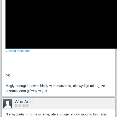
View at Metacafe
PS
Mogły nastąpić pewne błędy w tłumaczeniu, ale wydaje mi się, że
przetoczyłem główny wątek
Who.Am.I
28.03.2008
Nie wygląda mi to na ściemę, ale z drugiej strony mógł to być jakiś