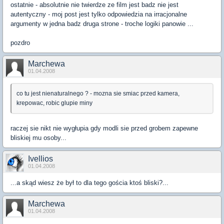
ostatnie - absolutnie nie twierdze ze film jest badz nie jest
autentyczny - moj post jest tylko odpowiedzia na irracjonalne
argumenty w jedna badz druga strone - troche logiki panowie ...
pozdro
Marchewa
01.04.2008
co tu jest nienaturalnego ? - mozna sie smiac przed kamera,
krepowac, robic glupie miny
raczej sie nikt nie wygłupia gdy modli sie przed grobem zapewne
bliskiej mu osoby...
Ivellios
01.04.2008
...a skąd wiesz że był to dla tego gościa ktoś bliski?...
Marchewa
01.04.2008