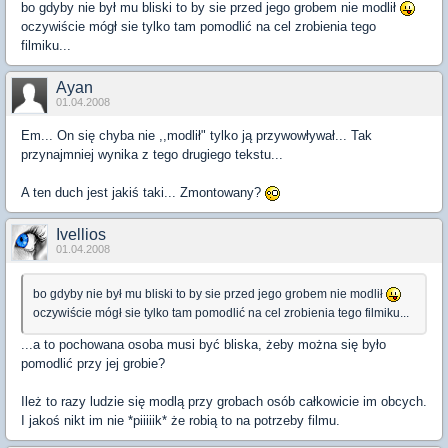
bo gdyby nie był mu bliski to by sie przed jego grobem nie modlił
oczywiście mógł sie tylko tam pomodlić na cel zrobienia tego
filmiku...
Ayan
01.04.2008
Em... On się chyba nie ,,modlił" tylko ją przywowływał... Tak
przynajmniej wynika z tego drugiego tekstu...
A ten duch jest jakiś taki... Zmontowany?
Ivellios
01.04.2008
bo gdyby nie był mu bliski to by sie przed jego grobem nie modlił
oczywiście mógł sie tylko tam pomodlić na cel zrobienia tego filmiku...
...a to pochowana osoba musi być bliska, żeby można się było
pomodlić przy jej grobie?
Ileż to razy ludzie się modlą przy grobach osób całkowicie im obcych.
I jakoś nikt im nie *piiiiik* że robią to na potrzeby filmu.