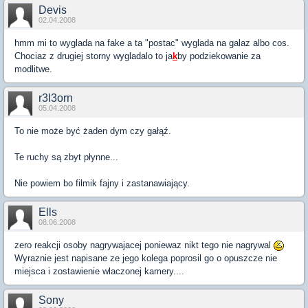
Devis
02.04.2008
hmm mi to wyglada na fake a ta "postac" wyglada na galaz albo cos.
Chociaz z drugiej storny wygladalo to ja
k
by podziekowanie za
modlitwe.
r3I3orn
05.04.2008
To nie może być żaden dym czy gałąź.
Te ruchy są zbyt płynne...
Nie powiem bo filmik fajny i zastanawiający.
Ells
08.06.2008
zero reakcji osoby nagrywajacej poniewaz nikt tego nie nagrywal
Wyraznie jest napisane ze jego kolega poprosil go o opuszcze nie
miejsca i zostawienie wlaczonej kamery....
Sony