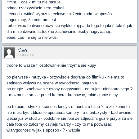
Hmm... cosik mi tu nie pasuje..
primo: rzeczywiście zero reakcji
secundo: widać wyraźnie celowe zbliżenie kadru w sposób
sugerujący, że coś tam jest
tertio: więc te dwie rzeczy się wykluczają a do tego to jakoś takoś jak
dla mnie dziwnie sztuczne zachowanie osoby nagrywanej..
eeee..coś mi się to nie widzi
r3vo
31.03.2008
troche to wasze filozofowanie nie trzyma sie kupy
po pierwsze - muzyka - oczywiscie dograna do filmiku - nie ma to
zadnego wplywu na ocene wiarygodnosci nagrania
po drugie - zachowanie osoby nagrywanej - co tu jest nienaturalnego ?
- mozna sie smiac przed kamera, krepowac, robic glupie miny
po trzecie - slyszeliscie cos kiedys o montazu filmu ? to zblizenie to
nie musi byc zblizenie operatora kamery - a montazysty - kadrowanie
ujecia juz w studiu - podobnie sie robi ze zdjeciami gdzie przybliza sie
cala fote do zalozmy czyjejs twarzy - czy to ma podwazac
wiarygodnosc w jakis sposob - ? - watpie