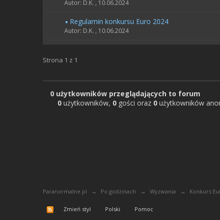
Autor: D.K. ,
10.06.2024
▪️ Regulamin konkursu Euro 2024
Autor: D.K. ,
10.06.2024
Strona 1 z 1
0 użytkowników przeglądających to forum
0
użytkowników,
0
gości oraz
0
użytkowników ano
Paranormalne.pl
→
Po godzinach
→
Wyzwania
→
Konkurs Eu
Zmień styl
Polski
Pomoc