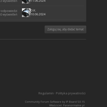
11.06.2024
3 wyświetleń
D.K.
0 odpowiedzi
10.06.2024
0 wyświetleń
Zaloguj się, aby dodać temat
Regulamin
·
Polityka prywatności
Community Forum Software by IP.Board 5.0.15
Właściciel: Paranormalne.pl