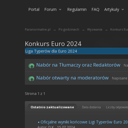
Portal
Forum
Regulamin
FAQ
Artykuły
Paranormalne.pl
→
Po godzinach
→
Wyzwania
→
Konkurs Eu
Konkurs Euro 2024
Liga Typerów dla Euro 2024
Nabór na Tłumaczy oraz Redaktorów
Na
Nabór otwarty na moderatorów
Napisane 
Strona 1 z 1
Ostatnio zaktualizowane
Data dodania
Liczby odpowie
▪️ Oficjalne wyniki końcowe Ligi Typerów Euro 20
Autor: D.K. ,
15.07.2024