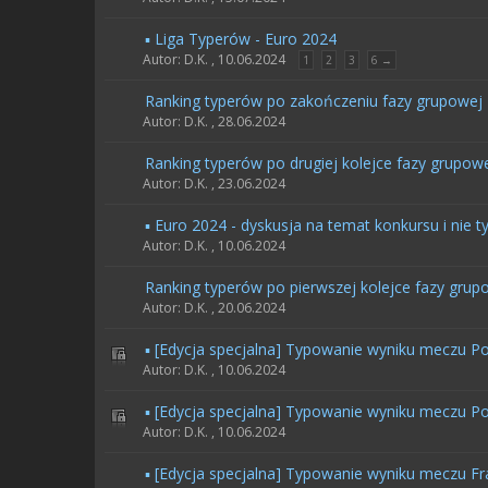
▪️ Liga Typerów - Euro 2024
Autor: D.K. ,
10.06.2024
1
2
3
6 →
Ranking typerów po zakończeniu fazy grupowej
Autor: D.K. ,
28.06.2024
Ranking typerów po drugiej kolejce fazy grupow
Autor: D.K. ,
23.06.2024
▪️ Euro 2024 - dyskusja na temat konkursu i nie t
Autor: D.K. ,
10.06.2024
Ranking typerów po pierwszej kolejce fazy grup
Autor: D.K. ,
20.06.2024
▪️ [Edycja specjalna] Typowanie wyniku meczu Pol
Autor: D.K. ,
10.06.2024
▪️ [Edycja specjalna] Typowanie wyniku meczu Po
Autor: D.K. ,
10.06.2024
▪️ [Edycja specjalna] Typowanie wyniku meczu Fr