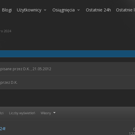
Blogi
Użytkownicy
Osiągnięcia
Ostatnie 24h
Ostatnie 
ro 2024
pisane przez D.K. , 21.05.2012
przez D.K.
dzi
Liczby wyświetleń
Własny
24!
122