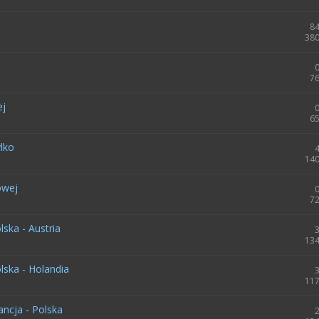
8
380
76
ej
65
ylko
140
owej
72
ska - Austria
134
lska - Holandia
117
ancja - Polska