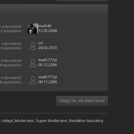
mia546
1 odpowiedź
12.05.2008
3 wyświetleń
crc
2 odpowiedzi
28.02.2010
9 wyświetleń
meth777yl
0 odpowiedzi
05.12.2006
9 wyświetleń
meth777yl
0 odpowiedzi
08.11.2006
8 wyświetleń
Zaloguj się, aby dodać temat
:
Adept
,
Moderator
,
Super Moderator
,
Redaktor Naczelny