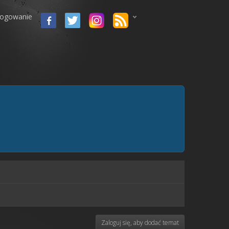
logowanie
Zaloguj się, aby dodać temat