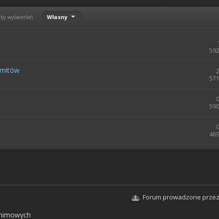
zby wyświetleń
Własny
592
smitów
571
590
469
Forum prowadzone przez
nimowych