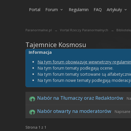
Portal
Forum
Regulamin
FAQ
Artykuły
Paranormalne.pl
→
Vortal Rzeczy Paranormalnych
→
Bibliotek
Tajemnice Kosmosu
Informacja
Na tym forum obowiązuje wewnętrzny regulamin
Na tym forum tematy podlegają ocenie.
Na tym forum tematy sortowane są alfabetyczni
Na tym forum nowe tematy podlegają moderacji
Nabór na Tłumaczy oraz Redaktorów
Na
Nabór otwarty na moderatorów
Napisane 
Strona 1 z 1