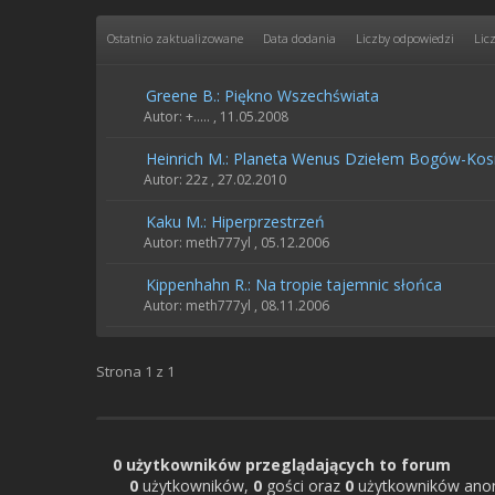
Ostatnio zaktualizowane
Data dodania
Liczby odpowiedzi
Lic
Greene B.: Piękno Wszechświata
Autor: +..... ,
11.05.2008
Heinrich M.: Planeta Wenus Dziełem Bogów-Ko
Autor: 22z ,
27.02.2010
Kaku M.: Hiperprzestrzeń
Autor: meth777yl ,
05.12.2006
Kippenhahn R.: Na tropie tajemnic słońca
Autor: meth777yl ,
08.11.2006
Strona 1 z 1
0 użytkowników przeglądających to forum
0
użytkowników,
0
gości oraz
0
użytkowników ano