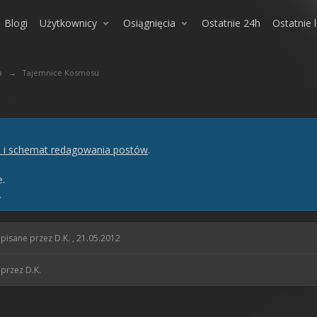
Blogi
Użytkownicy
Osiągnięcia
Ostatnie 24h
Ostatnie 
a
→
Tajemnice Kosmosu
 i schemat redagowania postów
.
e.
.
pisane przez D.K. , 21.05.2012
przez D.K.