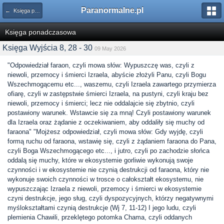
Paranormalne.pl
← Księga ponadczasowa
Księga ponadczasowa
Księga Wyjścia 8, 28 - 30
09 May 2026
"Odpowiedział faraon, czyli mowa słów: Wypuszczę was, czyli z
niewoli, przemocy i śmierci Izraela, abyście złożyli Panu, czyli Bogu
Wszechmogącemu etc..., waszemu, czyli Izraela zawartego przymierza
ofiarę, czyli w zastępstwie śmierci Izraela, na pustyni, czyli kraju bez
niewoli, przemocy i śmierci; lecz nie oddalajcie się zbytnio, czyli
postawiony warunek. Wstawcie się za mną! Czyli postawiony warunek
dla Izraela oraz żądanie z oczekiwaniem, aby oddaliły się muchy od
faraona" "Mojżesz odpowiedział, czyli mowa słów: Gdy wyjdę, czyli
formą ruchu od faraona, wstawię się, czyli z żądaniem faraona do Pana,
czyli Boga Wszechmogącego etc..., i jutro, czyli po zachodzie słońca
oddalą się muchy, które w ekosystemie gorliwie wykonują swoje
czynności i w ekosystemie nie czynią destrukcji od faraona, który nie
wykonuje swoich czynności w trosce o całokształt ekosystemu, nie
wypuszczając Izraela z niewoli, przemocy i śmierci w ekosystemie
czyni destrukcje, jego sług, czyli dyspozycyjnych, którzy negatywnymi
myślokształtami czynią destrukcje (Wj 7, 11-12) I jego ludu, czyli
plemienia Chawili, przeklętego potomka Chama, czyli oddanych