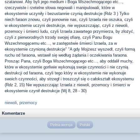
szatanowi. Aby byli jego medium i Boga Wszechmogącego etc...,
rzeczywiste i rzetelne słowa negowali i manipulowali, które w
ekosystemie uczyniły i bezustannie czynią destrukcje (Rdz 3 ) Tylko
niech faraon znowu, czyli ponownie nas, czyli Izraela nie oszuka, czyli
w ekosystemie uczyni destrukcje, nie wypuszczając, czyli z niewoli,
przemocy i śmierci ludu, czyli Izraela zawartego przymierza, by złożyć,
czyli z pierworodnych trzody swojej ofiarę, czyli Panu Bogu
Wszechmogącemu etc..., w zastępstwie śmierci Izraela, za w
ekosystemie czynioną destrukcje" "A gdy Mojżesz wyszedł, czyli formą
ruchu od faraona, wstawił się według żądania i oczekiwania faraona.
Prosząc Pana, czyli Boga Wszechmogącego etc..., aby oddalił muchy,
które w ekosystemie gorliwie wykonują swoje czynności i nie czynią
destrukcji od faraona, czyli tego który w ekosystemie nie wykonuje
swoich czynności, aby strzegł i troszczył się o całokształt ekosystemu
(Rdz 2, 15) Nie wypuszczając Izraela z niewoli, przemocy i śmierci w
ekosystemie czynił destrukcje (Wj 8, 28 - 30)
niewoli
,
przemocy
Komentarze
Pełna wersja
Polski