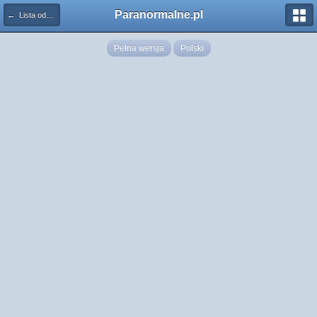
Paranormalne.pl
← Lista odznaczeń
Pełna wersja
Polski