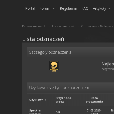
Portal
Forum
Regulamin
FAQ
Artykuły
Paranormalne.pl
→
Lista odznaczeń
→
Odznaczenie:Najlepszy d
Lista odznaczeń
Szczegóły odznaczenia
Najlep
Nagroda 
Użytkownicy z tym odznaczeniem
Przyznane
Data
Użytkownik
przez
przyznania
Spectra
01.03.2020 -
N
D.K.
Carmen
21:07