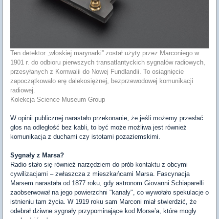
Ten detektor „włoskiej marynarki” został użyty przez Marconiego w
1901 r. do odbioru pierwszych transatlantyckich sygnałów radiowych,
przesyłanych z Kornwalii do Nowej Fundlandii. To osiągnięcie
zapoczątkowało erę dalekosiężnej, bezprzewodowej komunikacji
radiowej.
Kolekcja Science Museum Group
W opinii publicznej narastało przekonanie, że jeśli możemy przesłać
głos na odległość bez kabli, to być może możliwa jest również
komunikacja z duchami czy istotami pozaziemskimi.
Sygnały z Marsa?
Radio stało się również narzędziem do prób kontaktu z obcymi
cywilizacjami – zwłaszcza z mieszkańcami Marsa. Fascynacja
Marsem narastała od 1877 roku, gdy astronom Giovanni Schiaparelli
zaobserwował na jego powierzchni "kanały", co wywołało spekulacje o
istnieniu tam życia. W 1919 roku sam Marconi miał stwierdzić, że
odebrał dziwne sygnały przypominające kod Morse’a, które mogły