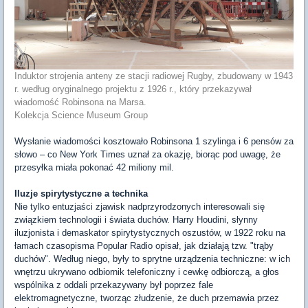
Induktor strojenia anteny ze stacji radiowej Rugby, zbudowany w 1943
r. według oryginalnego projektu z 1926 r., który przekazywał
wiadomość Robinsona na Marsa.
Kolekcja Science Museum Group
Wysłanie wiadomości kosztowało Robinsona 1 szylinga i 6 pensów za
słowo – co New York Times uznał za okazję, biorąc pod uwagę, że
przesyłka miała pokonać 42 miliony mil.
Iluzje spirytystyczne a technika
Nie tylko entuzjaści zjawisk nadprzyrodzonych interesowali się
związkiem technologii i świata duchów. Harry Houdini, słynny
iluzjonista i demaskator spirytystycznych oszustów, w 1922 roku na
łamach czasopisma Popular Radio opisał, jak działają tzw. "trąby
duchów". Według niego, były to sprytne urządzenia techniczne: w ich
wnętrzu ukrywano odbiornik telefoniczny i cewkę odbiorczą, a głos
wspólnika z oddali przekazywany był poprzez fale
elektromagnetyczne, tworząc złudzenie, że duch przemawia przez