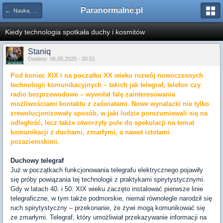
Paranormalne.pl
← Nauka, Technika i Odkrycia
Kiedy technologia spotkała duchy i kosmitów
Staniq
Dodany: 06.05.2025 - 20:51
Pod koniec XIX i na początku XX wieku rozwój nowoczesnych
technologii komunikacyjnych – takich jak telegraf, telefon czy
radio bezprzewodowe – wywołał falę zainteresowania
możliwościami kontaktu z zaświatami. Nowe wynalazki nie tylko
zrewolucjonizowały sposób, w jaki ludzie porozumiewali się na
odległość, lecz także otworzyły pole do spekulacji na temat
komunikacji z duchami, zmarłymi, a nawet istotami
pozaziemskimi.
Duchowy telegraf
Już w początkach funkcjonowania telegrafu elektrycznego pojawiły
się próby powiązania tej technologii z praktykami spirytystycznymi.
Gdy w latach 40. i 50. XIX wieku zaczęto instalować pierwsze linie
telegraficzne, w tym także podmorskie, niemal równolegle narodził się
ruch spirytystyczny – przekonanie, że żywi mogą komunikować się
ze zmarłymi. Telegraf, który umożliwiał przekazywanie informacji na