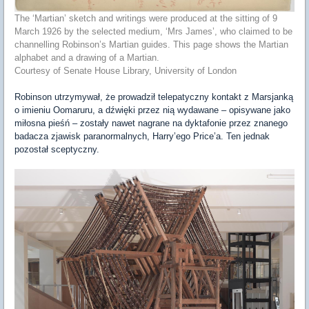
The ‘Martian’ sketch and writings were produced at the sitting of 9
March 1926 by the selected medium, ‘Mrs James’, who claimed to be
channelling Robinson’s Martian guides. This page shows the Martian
alphabet and a drawing of a Martian.
Courtesy of Senate House Library, University of London
Robinson utrzymywał, że prowadził telepatyczny kontakt z Marsjanką
o imieniu Oomaruru, a dźwięki przez nią wydawane – opisywane jako
miłosna pieśń – zostały nawet nagrane na dyktafonie przez znanego
badacza zjawisk paranormalnych, Harry’ego Price’a. Ten jednak
pozostał sceptyczny.