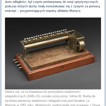
duże odległości, był często porównywany do sesji spirytystycznych,
podczas których duchy miały komunikować się z żywymi za pomocą
stuknięć – przypominających impulsy alfabetu Morse’a.
Uważa się, że ta klawiatura do przesyłania wiadomości
telegraficznych (1845–51) została użyta przez Johna W. Bretta do
wysłania pierwszej wiadomości telegraficznej pod kanałem La
Manche w 1851 roku. Wiadomość podróżowała pod oceanem z Dover