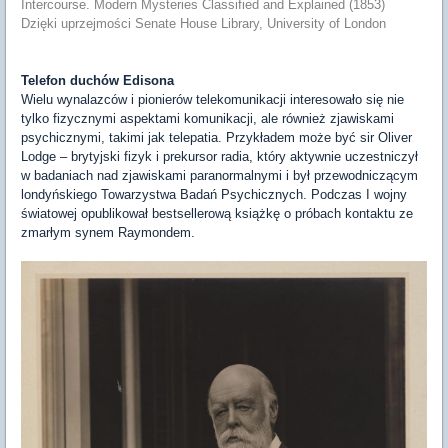
Intercourse. Modern Mysteries Classified and Explained (1853)
Dzięki uprzejmości Senate House Library, University of London
Telefon duchów Edisona
Wielu wynalazców i pionierów telekomunikacji interesowało się nie
tylko fizycznymi aspektami komunikacji, ale również zjawiskami
psychicznymi, takimi jak telepatia. Przykładem może być sir Oliver
Lodge – brytyjski fizyk i prekursor radia, który aktywnie uczestniczył
w badaniach nad zjawiskami paranormalnymi i był przewodniczącym
londyńskiego Towarzystwa Badań Psychicznych. Podczas I wojny
światowej opublikował bestsellerową książkę o próbach kontaktu ze
zmarłym synem Raymondem.