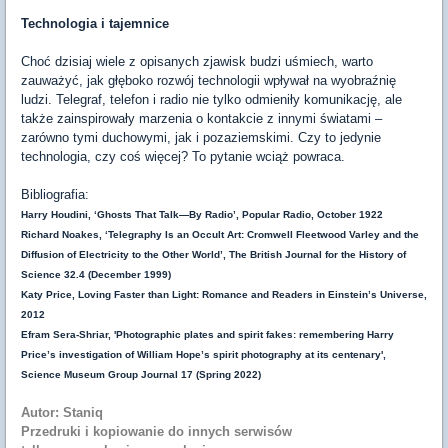
Technologia i tajemnice
Choć dzisiaj wiele z opisanych zjawisk budzi uśmiech, warto
zauważyć, jak głęboko rozwój technologii wpływał na wyobraźnię
ludzi. Telegraf, telefon i radio nie tylko odmieniły komunikację, ale
także zainspirowały marzenia o kontakcie z innymi światami –
zarówno tymi duchowymi, jak i pozaziemskimi. Czy to jedynie
technologia, czy coś więcej? To pytanie wciąż powraca.
Bibliografia:
Harry Houdini, ‘Ghosts That Talk—By Radio’, Popular Radio, October 1922
Richard Noakes, ‘Telegraphy Is an Occult Art: Cromwell Fleetwood Varley and the
Diffusion of Electricity to the Other World’, The British Journal for the History of
Science 32.4 (December 1999)
Katy Price, Loving Faster than Light: Romance and Readers in Einstein’s Universe,
2012
Efram Sera-Shriar, 'Photographic plates and spirit fakes: remembering Harry
Price’s investigation of William Hope’s spirit photography at its centenary',
Science Museum Group Journal 17 (Spring 2022)
Autor: Staniq
Przedruki i kopiowanie do innych serwisów