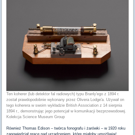
Ten koherer (lub detektor fal radiowych) typu Branly'ego z 1894 r.
został prawdopodobnie wykonany przez Olivera Lodge'a. Używał on
tego koherera w swoim wykładzie British Association z 14 sierpnia
1894 r., demonstrując jego potencjał w komunikacji bezprzewodowej.
Kolekcja Science Museum Group
Również Thomas Edison – twórca fonografu i żarówki – w 1920 roku
zapowiedział prace nad urządzeniem, które miałoby umożliwiać