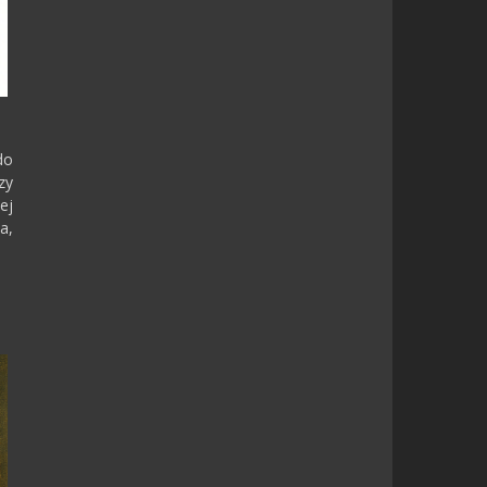
do
zy
ej
a,