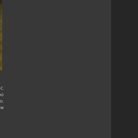
ć.
po
o.
ów