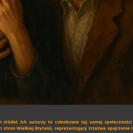
 źródeł. Ich autorzy to członkowie tej samej społeczności
h stron Wielkiej Brytanii, reprezentujący trzeźwe spojrzenie 