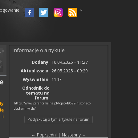
logowanie
Informacje o artykule
0
Dodany:
16.04.2025 - 11:27
n
Aktualizacja:
26.05.2025 - 09:29
Wyświetleń:
1147
e
Odnośnik do
tematu na
forum:
ły
https://www.paranormalne.pl/topic/49592-historie-z-
duchami-w-tle/
ię
 i
Podyskutuj o tym artykule na forum
← Poprzedni
|
Następny →