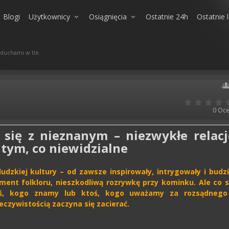
Blogi
Użytkownicy
Osiągnięcia
Ostatnie 24h
Ostatnie 
 duchami w tle.
0
Oce
 się z nieznanym – niezwykłe relacj
 tym, co niewidzialne
dzkiej kultury – od zawsze inspirowały, intrygowały i budzi
ment folkloru, nieszkodliwą rozrywkę przy kominku. Ale co s
toś, kogo znamy lub ktoś, kogo uważamy za rozsądnego
eczywistością zaczyna się zacierać.