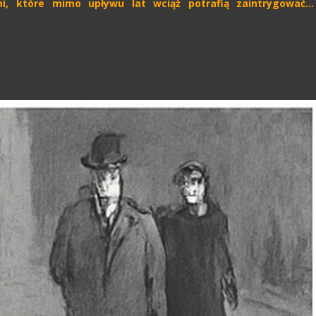
ami, które mimo upływu lat wciąż potrafią zaintrygować…