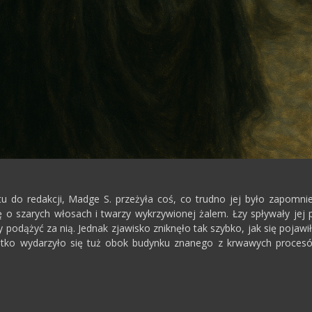
tu do redakcji, Madge S. przeżyła coś, co trudno jej było zapomnie
 o szarych włosach i twarzy wykrzywionej żalem. Łzy spływały jej 
podążyć za nią. Jednak zjawisko zniknęło tak szybko, jak się pojawił
zystko wydarzyło się tuż obok budynku znanego z krwawych proces