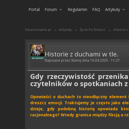
Portal
Forum
Regulamin
FAQ
Artykuły
Paranormalne.pl
→
Artykuły
→
Życie Po Śmierci
→
Historie z
Historie z duchami w tle.
Napisane przez Staniq dnia 16.04.2025 - 11:27
Gdy rzeczywistość przenika
czytelników o spotkaniach z
Opowieści o duchach to nieodłączny element lu
dreszcz emocji. Traktujemy je często jako ele
dzieje, gdy podobną historię opowiada k
racjonalnego? Wtedy granica między fikcją a rz