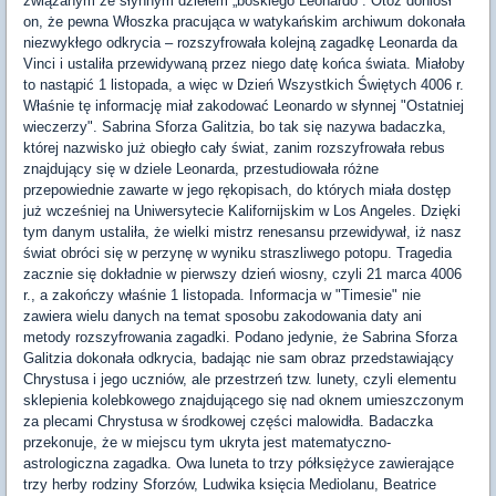
związanym ze słynnym dziełem „boskiego Leonardo”. Otóż doniósł
on, że pewna Włoszka pracująca w watykańskim archiwum dokonała
niezwykłego odkrycia – rozszyfrowała kolejną zagadkę Leonarda da
Vinci i ustaliła przewidywaną przez niego datę końca świata. Miałoby
to nastąpić 1 listopada, a więc w Dzień Wszystkich Świętych 4006 r.
Właśnie tę informację miał zakodować Leonardo w słynnej "Ostatniej
wieczerzy". Sabrina Sforza Galitzia, bo tak się nazywa badaczka,
której nazwisko już obiegło cały świat, zanim rozszyfrowała rebus
znajdujący się w dziele Leonarda, przestudiowała różne
przepowiednie zawarte w jego rękopisach, do których miała dostęp
już wcześniej na Uniwersytecie Kalifornijskim w Los Angeles. Dzięki
tym danym ustaliła, że wielki mistrz renesansu przewidywał, iż nasz
świat obróci się w perzynę w wyniku straszliwego potopu. Tragedia
zacznie się dokładnie w pierwszy dzień wiosny, czyli 21 marca 4006
r., a zakończy właśnie 1 listopada. Informacja w "Timesie" nie
zawiera wielu danych na temat sposobu zakodowania daty ani
metody rozszyfrowania zagadki. Podano jedynie, że Sabrina Sforza
Galitzia dokonała odkrycia, badając nie sam obraz przedstawiający
Chrystusa i jego uczniów, ale przestrzeń tzw. lunety, czyli elementu
sklepienia kolebkowego znajdującego się nad oknem umieszczonym
za plecami Chrystusa w środkowej części malowidła. Badaczka
przekonuje, że w miejscu tym ukryta jest matematyczno-
astrologiczna zagadka. Owa luneta to trzy półksiężyce zawierające
trzy herby rodziny Sforzów, Ludwika księcia Mediolanu, Beatrice