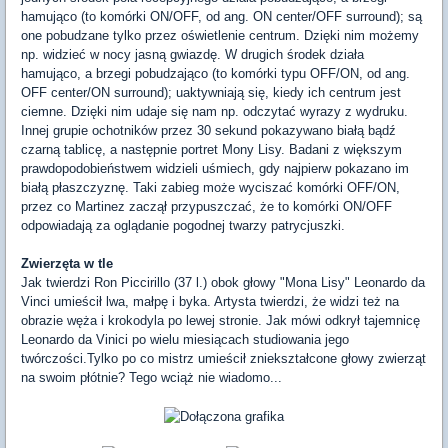
hamująco (to komórki ON/OFF, od ang. ON center/OFF surround); są
one pobudzane tylko przez oświetlenie centrum. Dzięki nim możemy
np. widzieć w nocy jasną gwiazdę. W drugich środek działa
hamująco, a brzegi pobudzająco (to komórki typu OFF/ON, od ang.
OFF center/ON surround); uaktywniają się, kiedy ich centrum jest
ciemne. Dzięki nim udaje się nam np. odczytać wyrazy z wydruku.
Innej grupie ochotników przez 30 sekund pokazywano białą bądź
czarną tablicę, a następnie portret Mony Lisy. Badani z większym
prawdopodobieństwem widzieli uśmiech, gdy najpierw pokazano im
białą płaszczyznę. Taki zabieg może wyciszać komórki OFF/ON,
przez co Martinez zaczął przypuszczać, że to komórki ON/OFF
odpowiadają za oglądanie pogodnej twarzy patrycjuszki.
Zwierzęta w tle
Jak twierdzi Ron Piccirillo (37 l.) obok głowy "Mona Lisy" Leonardo da
Vinci umieścił lwa, małpę i byka. Artysta twierdzi, że widzi też na
obrazie węża i krokodyla po lewej stronie. Jak mówi odkrył tajemnicę
Leonardo da Vinici po wielu miesiącach studiowania jego
twórczości.Tylko po co mistrz umieścił zniekształcone głowy zwierząt
na swoim płótnie? Tego wciąż nie wiadomo...