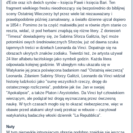
d'Este oraz ich dwóch synów – księcia Pawii i księcia Bari. Ten
fragment wielkiego fresku nieodnoszący się bezpośrednio do biblijnej
sceny Ostatniej Wieczerzy był przez wiele lat niezauważany i
prawdopodobnie później zamalowany, a światło dzienne ujrzał dopiero
w 1854 r. Pomimo że ta część malowidła jest w równie złym stanie co
reszta, widać, iż pod herbami znajdują się różne litery. Z doniesień
"Timesa" dowiadujemy się, że Sabrina Sforza Galitzia, być może
potomkini owych średniowiecznych Sforzów, już od dawna szuka
tajemnych treści w dziełach Leonarda da Vinci. Dopatruje się na
obrazach ukrytych znaków zodiaku. Twierdzi też, że artysta używał
24 liter alfabetu łacińskiego jako symboli godzin. Każda litera
odpowiada kolejnej godzinie. W ubiegłym roku ukazała się w
Watykanie jej praca poświęcona badaniom nad "Ostatnią wieczerzą"
Leonarda. Zdaniem Sabriny Sforzy Galitzii, Leonardo da Vinci widział
historię ludzkości jako "sumę wszystkich rzeczy, drogę do
ostatecznego rozliczenia", podobnie jak św. Jan w swojej
"Apokalipsie", a także Platon i Arystoteles. Da Vinci był człowiekiem
wierzącym, ale podążał też drogą wyznaczaną przez ówczesną
naukę. W tych czasach mogło się to okazać niebezpieczne, więc w
obawie przed atakami ukrył swój przekaz w rebusie – zacytował
watykańską badaczkę włoski dziennik "La Repubblica".
Nuty
W tym niezwykle intrygującym obrazie podobno znajduje się jeszcze