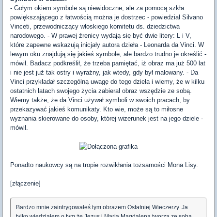
- Gołym okiem symbole są niewidoczne, ale za pomocą szkła
powiększającego z łatwością można je dostrzec - powiedział Silvano
Vinceti, przewodniczący włoskiego komitetu ds. dziedzictwa
narodowego. - W prawej źrenicy wydają się być dwie litery: L i V,
które zapewne wskazują inicjały autora dzieła - Leonarda da Vinci. W
lewym oku znajdują się jakieś symbole, ale bardzo trudno je określić -
mówił. Badacz podkreślił, że trzeba pamiętać, iż obraz ma już 500 lat
i nie jest już tak ostry i wyraźny, jak wtedy, gdy był malowany. - Da
Vinci przykładał szczególną uwagę do tego dzieła i wiemy, że w kilku
ostatnich latach swojego życia zabierał obraz wszędzie ze sobą.
Wiemy także, że da Vinci używał symboli w swoich pracach, by
przekazywać jakieś komunikaty. Kto wie, może są to miłosne
wyznania skierowane do osoby, której wizerunek jest na jego dziele -
mówił.
Ponadto naukowcy są na tropie rozwikłania tożsamości Mona Lisy.
[złączenie]
Bardzo mnie zaintrygowałeś tym obrazem Ostatniej Wieczerzy. Ja
tylko wiedziałem o tym że Jezus i Maria Magdalena tworzą ze sobą