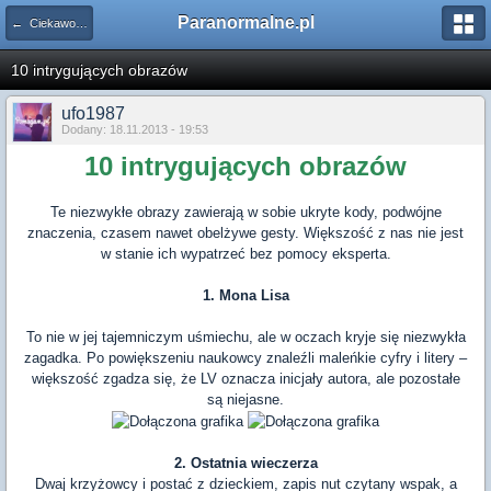
Paranormalne.pl
← Ciekawostki
10 intrygujących obrazów
ufo1987
Dodany: 18.11.2013 - 19:53
10 intrygujących obrazów
Te niezwykłe obrazy zawierają w sobie ukryte kody, podwójne
znaczenia, czasem nawet obelżywe gesty. Większość z nas nie jest
w stanie ich wypatrzeć bez pomocy eksperta.
1. Mona Lisa
To nie w jej tajemniczym uśmiechu, ale w oczach kryje się niezwykła
zagadka. Po powiększeniu naukowcy znaleźli maleńkie cyfry i litery –
większość zgadza się, że LV oznacza inicjały autora, ale pozostałe
są niejasne.
2. Ostatnia wieczerza
Dwaj krzyżowcy i postać z dzieckiem, zapis nut czytany wspak, a