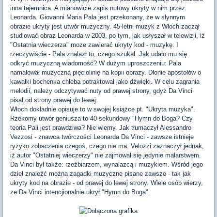
inna tajemnica. A mianowicie zapis nutowy ukryty w nim przez
Leonarda. Giovanni Maria Pala jest przekonany, że w słynnym
obrazie ukryty jest utwór muzyczny. 45-letni muzyk z Włoch zaczął
studiować obraz Leonarda w 2003, po tym, jak usłyszał w telewizji, iż
"Ostatnia wieczerza" może zawierać ukryty kod - muzykę. I
rzeczywiście - Pala znalazł to, czego szukał. Jak udało mu się
odkryć muzyczną wiadomość? W dużym uproszczeniu: Pala
namalował muzyczną pięciolinię na kopii obrazy. Dłonie apostołów o
kawałki bochenka chleba potraktował jako dźwięki. W celu zagrania
melodii, należy odczytywać nuty od prawej strony, gdyż Da Vinci
pisał od strony prawej do lewej.
Włoch dokładnie opisuje to w swojej książce pt. "Ukryta muzyka".
Rzekomy utwór geniusza to 40-sekundowy "Hymn do Boga? Czy
teoria Pali jest prawdziwa? Nie wiemy. Jak tłumaczył Alessandro
Vezzosi - znawca twórczości Leonarda Da Vinci - zawsze istnieje
ryzyko zobaczenia czegoś, czego nie ma. Velozzi zaznaczył jednak,
iż autor "Ostatniej wieczerzy" nie zajmował się jedynie malarstwem.
Da Vinci był także: rzeźbiarzem, wynalazcą i muzykiem. Wśród jego
dzieł znaleźć można zagadki muzyczne pisane zawsze - tak jak
ukryty kod na obrazie - od prawej do lewej strony. Wiele osób wierzy,
że Da Vinci intencjionalnie ukrył "Hymn do Boga".