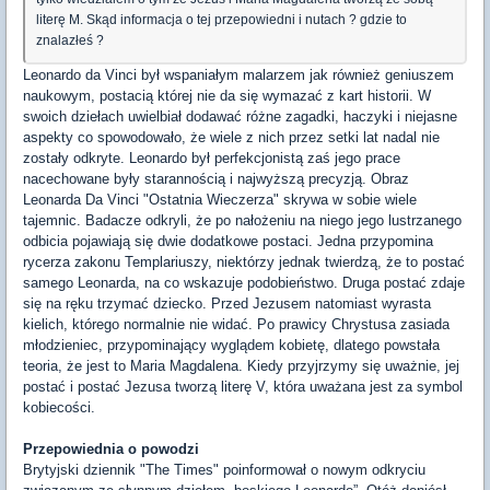
literę M. Skąd informacja o tej przepowiedni i nutach ? gdzie to
znalazłeś ?
Leonardo da Vinci był wspaniałym malarzem jak również geniuszem
naukowym, postacią której nie da się wymazać z kart historii. W
swoich dziełach uwielbiał dodawać różne zagadki, haczyki i niejasne
aspekty co spowodowało, że wiele z nich przez setki lat nadal nie
zostały odkryte. Leonardo był perfekcjonistą zaś jego prace
nacechowane były starannością i najwyższą precyzją. Obraz
Leonarda Da Vinci "Ostatnia Wieczerza" skrywa w sobie wiele
tajemnic. Badacze odkryli, że po nałożeniu na niego jego lustrzanego
odbicia pojawiają się dwie dodatkowe postaci. Jedna przypomina
rycerza zakonu Templariuszy, niektórzy jednak twierdzą, że to postać
samego Leonarda, na co wskazuje podobieństwo. Druga postać zdaje
się na ręku trzymać dziecko. Przed Jezusem natomiast wyrasta
kielich, którego normalnie nie widać. Po prawicy Chrystusa zasiada
młodzieniec, przypominający wyglądem kobietę, dlatego powstała
teoria, że jest to Maria Magdalena. Kiedy przyjrzymy się uważnie, jej
postać i postać Jezusa tworzą literę V, która uważana jest za symbol
kobiecości.
Przepowiednia o powodzi
Brytyjski dziennik "The Times" poinformował o nowym odkryciu