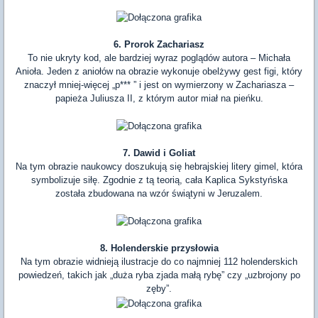
6. Prorok Zachariasz
To nie ukryty kod, ale bardziej wyraz poglądów autora – Michała
Anioła. Jeden z aniołów na obrazie wykonuje obelżywy gest figi, który
znaczył mniej-więcej „p*** ” i jest on wymierzony w Zachariasza –
papieża Juliusza II, z którym autor miał na pieńku.
7. Dawid i Goliat
Na tym obrazie naukowcy doszukują się hebrajskiej litery gimel, która
symbolizuje siłę. Zgodnie z tą teorią, cała Kaplica Sykstyńska
została zbudowana na wzór świątyni w Jeruzalem.
8. Holenderskie przysłowia
Na tym obrazie widnieją ilustracje do co najmniej 112 holenderskich
powiedzeń, takich jak „duża ryba zjada małą rybę” czy „uzbrojony po
zęby”.