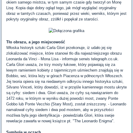
okiem samego mistrza, w tym samym czasie gdy tworzył on Monę
Lisę. Kopia daje dobry ogląd tego, jak mógł wyglądać oryginalny
obraz w tamtych czasach, ponieważ przez wieki, werniks, którym jest
pokryty oryginalny obraz, zżółkł i popękał ze starości.
Tło obrazu, a jego miejscowość
Włoska historyk sztuki Carla Glori przekonuje, iż udało jej się
zlokalizować miejsce, które stanowi tło dla najważniejszego obrazu
Leonarda da Vinci - Mona Lisa - informuje serwis telegraph.co.uk.
Carla Glori uważa, że trzy mosty łukowe, który pojawiają się za
lewym ramieniem kobiety z tajemniczym uśmiechem znajdują się w
Bobbio, wsi, która leży w górach Piacenza w północnych Włoszech.
Jej teoria opiera się na niedawnym odkryciu innego historyka sztuki,
Silvano Vinceti, który dowodzi, iż w przęśle kamiennego mostu ukryte
są cyfry: siedem i dwa. Glori uważa, że cyfry są nawiązaniem do
1472 roku, w którym w wyniku dużej powodzi most, zwany Ponte
Gobbo lub Ponte Vecchio (Stary Most), został zniszczony. - Leonardo
namalował cyfry siedem i dwa pod mostem, aby w przyszłości
możliwa była jego identyfikacja - powiedziała Glori, która swoje
rewelacje zawarła w nowej książce pt. "The Leonardo Enigma".
Symbole w oczach