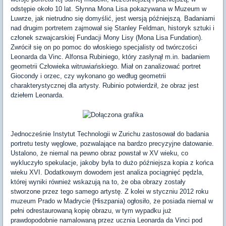
odstępie około 10 lat. Słynna Mona Lisa pokazywana w Muzeum w
Luwrze, jak nietrudno się domyślić, jest wersją późniejszą. Badaniami
nad drugim portretem zajmował się Stanley Feldman, historyk sztuki i
członek szwajcarskiej Fundacji Mony Lisy (Mona Lisa Fundation).
Zwrócił się on po pomoc do włoskiego specjalisty od twórczości
Leonarda da Vinc. Alfonsa Rubiniego, który zasłynął m.in. badaniem
geometrii Człowieka witruwiańskiego. Miał on zanalizować portret
Giocondy i orzec, czy wykonano go według geometrii
charakterystycznej dla artysty. Rubinio potwierdził, że obraz jest
dziełem Leonarda.
Jednocześnie Instytut Technologii w Zurichu zastosował do badania
portretu testy węglowe, pozwalające na bardzo precyzyjne datowanie.
Ustalono, że niemal na pewno obraz powstał w XV wieku, co
wykluczyło spekulacje, jakoby była to dużo późniejsza kopia z końca
wieku XVI. Dodatkowym dowodem jest analiza pociągnięć pędzla,
której wyniki również wskazują na to, że oba obrazy zostały
stworzone przez tego samego artystę. Z kolei w styczniu 2012 roku
muzeum Prado w Madrycie (Hiszpania) ogłosiło, że posiada niemal w
pełni odrestaurowaną kopię obrazu, w tym wypadku już
prawdopodobnie namalowaną przez ucznia Leonarda da Vinci pod