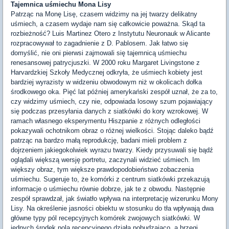
Tajemnica uśmiechu Mona Lisy
Patrząc na Monę Lisę, czasem widzimy na jej twarzy delikatny
uśmiech, a czasem wydaje nam się całkowicie poważna. Skąd ta
rozbieżność? Luis Martinez Otero z Instytutu Neuronauk w Alicante
rozpracowywał to zagadnienie z D. Pablosem. Jak łatwo się
domyślić, nie oni pierwsi zajmowali się tajemnicą uśmiechu
renesansowej patrycjuszki. W 2000 roku Margaret Livingstone z
Harvardzkiej Szkoły Medycznej odkryła, że uśmiech kobiety jest
bardziej wyrazisty w widzeniu obwodowym niż w okolicach dołka
środkowego oka. Pięć lat później amerykański zespół uznał, że za to,
czy widzimy uśmiech, czy nie, odpowiada losowy szum pojawiający
się podczas przesyłania danych z siatkówki do kory wzrokowej. W
ramach własnego eksperymentu Hiszpanie z różnych odległości
pokazywali ochotnikom obraz o różnej wielkości. Stojąc daleko bądź
patrząc na bardzo małą reprodukcję, badani mieli problem z
dojrzeniem jakiegokolwiek wyrazu twarzy. Kiedy przysuwali się bądź
oglądali większą wersję portretu, zaczynali widzieć uśmiech. Im
większy obraz, tym większe prawdopodobieństwo zobaczenia
uśmiechu. Sugeruje to, że komórki z centrum siatkówki przekazują
informacje o uśmiechu równie dobrze, jak te z obwodu. Następnie
zespół sprawdzał, jak światło wpływa na interpretację wizerunku Mony
Lisy. Na określenie jasności obiektu w stosunku do tła wpływają dwa
główne typy pól recepcyjnych komórek zwojowych siatkówki. W
jednych środek pola recepcyjnego działa pobudzająco, a brzegi