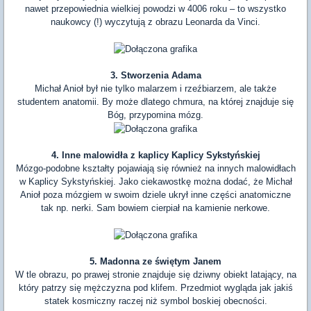
nawet przepowiednia wielkiej powodzi w 4006 roku – to wszystko
naukowcy (!) wyczytują z obrazu Leonarda da Vinci.
3. Stworzenia Adama
Michał Anioł był nie tylko malarzem i rzeźbiarzem, ale także
studentem anatomii. By może dlatego chmura, na której znajduje się
Bóg, przypomina mózg.
4. Inne malowidła z kaplicy Kaplicy Sykstyńskiej
Mózgo-podobne kształty pojawiają się również na innych malowidłach
w Kaplicy Sykstyńskiej. Jako ciekawostkę można dodać, że Michał
Anioł poza mózgiem w swoim dziele ukrył inne części anatomiczne
tak np. nerki. Sam bowiem cierpiał na kamienie nerkowe.
5. Madonna ze świętym Janem
W tle obrazu, po prawej stronie znajduje się dziwny obiekt latający, na
który patrzy się mężczyzna pod klifem. Przedmiot wygląda jak jakiś
statek kosmiczny raczej niż symbol boskiej obecności.