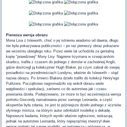
Pierwsza wersja obrazu
Mona Lisa z Isleworth, choć o jej istnieniu wiadomo od dawna, długo
nie była pokazywana publiczności – po raz pierwszy obraz pokazano
we wrześniu ubiegłego roku. Przez wiele lat uchodziła za genialną
kopię "prawdziwej" Mony Lisy. Najpierw trzymana w szwajcarskim
skarbcu, trafiła z czasem do jednego z domów w zachodniej Anglii,
gdzie dostrzegł ją kolekcjoner Hugh Blaker, po czym zabrał do swojej
posiadłości na przedmieściach Londynu, właśnie do Isleworth – stąd
nazwa obrazu. Po śmierci Blakera dzieło trafiło do kolekcji Henry'ego
Pulitzera. Początkowo nagromadziło się wokół obrazu wiele
wątpliwości i spekulacji, zarówno co do autorstwa jak i czasu
powstania dzieła. Podejrzewano, że może to być wcześniejsza wersja
portretu Giocondy namalowana przez samego Leonarda, a część
ekspertów była zdania, że jest to późniejsze dzieło jednego z uczniów
słynnego mistrza, na którym autor odmłodził modelkę o dekadę.
Najnowsze badania, których wyniki właśnie ogłoszono, wskazują
jednak na autorstwo Leonarda, który najwyraźniej stworzył dwie
wersje portretu tej samej modelki, wcześniejszą i późniejszą, w