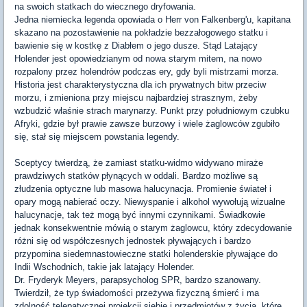
na swoich statkach do wiecznego dryfowania.
Jedna niemiecka legenda opowiada o Herr von Falkenberg'u, kapitana
skazano na pozostawienie na pokładzie bezzałogowego statku i
bawienie się w kostkę z Diabłem o jego dusze. Stąd Latający
Holender jest opowiedzianym od nowa starym mitem, na nowo
rozpalony przez holendrów podczas ery, gdy byli mistrzami morza.
Historia jest charakterystyczna dla ich prywatnych bitw przeciw
morzu, i zmieniona przy miejscu najbardziej strasznym, żeby
wzbudzić właśnie strach marynarzy. Punkt przy południowym czubku
Afryki, gdzie był prawie zawsze burzowy i wiele żaglowców zgubiło
się, stał się miejscem powstania legendy.
Sceptycy twierdzą, że zamiast statku-widmo widywano miraże
prawdziwych statków płynących w oddali. Bardzo możliwe są
złudzenia optyczne lub masowa halucynacja. Promienie świateł i
opary mogą nabierać oczy. Niewyspanie i alkohol wywołują wizualne
halucynacje, tak też mogą być innymi czynnikami. Świadkowie
jednak konsekwentnie mówią o starym żaglowcu, który zdecydowanie
różni się od współczesnych jednostek pływających i bardzo
przypomina siedemnastowieczne statki holenderskie pływające do
Indii Wschodnich, takie jak latający Holender.
Dr. Fryderyk Meyers, parapsycholog SPR, bardzo szanowany.
Twierdził, że typ świadomości przeżywa fizyczną śmierć i ma
zdolność telepatycznej projekcji siebie i przedmiotów z życia, które