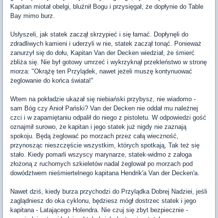
Kapitan miotał obelgi, bluźnił Bogu i przysięgał, że dopłynie do Table
Bay mimo burz.
Usłyszeli, jak statek zaczął skrzypieć i się łamać. Dopłynęli do
zdradliwych kamieni i uderzyli w nie, statek zaczął tonąć. Ponieważ
zanurzył się do dołu, Kapitan Van der Decken wiedział, że śmierć
zbliża się. Nie był gotowy umrzeć i wykrzyknął przekleństwo w stronę
morza: "Okrążę ten Przylądek, nawet jeżeli muszę kontynuować
żeglowanie do końca świata!"
Wtem na pokładzie ukazał się niebiański przybysz, nie wiadomo -
sam Bóg czy Anioł Pański? Van der Decken nie oddał mu należnej
czci i w zapamiętaniu odpalił do niego z pistoletu. W odpowiedzi gość
oznajmił surowo, że kapitan i jego statek już nigdy nie zaznają
spokoju. Będą żeglować po morzach przez całą wieczność,
przynosząc nieszczęście wszystkim, których spotkają, Tak też się
stało. Kiedy pomarli wszyscy marynarze, statek-widmo z załoga
złożoną z ruchomych szkieletów nadal żeglował po morzach pod
dowództwem nieśmiertelnego kapitana Hendrik'a Van der Decken'a.
Nawet dziś, kiedy burza przychodzi do Przylądka Dobrej Nadziei, jeśli
zaglądniesz do oka cyklonu, będziesz mógł dostrzec statek i jego
kapitana - Latającego Holendra. Nie czuj się zbyt bezpiecznie -