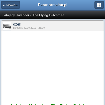
Paranormalne.pl
← Niewyjaśnione Zjawiska
Latający Holender - The Flying Dutchman
dżek
Dodany: 30.09.2012 - 23:09