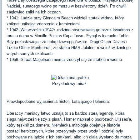
False Bay dostrzegła Latającego Holendra w pobliżu Przylądka Dobrej
Nadziei, sunącego wolno po morzu w bezwietrzny dzień. Po chwili
żaglowiec znikł na ich oczach.
* 1941: Ludzie przy Glencairn Beach widzieli statek widmo, który
zniknął unikając zderzenia z kamieniami.
* 1942: We wrześniu 1942r. rodzina obserwowała go przez kwadrans z
tarasu domu w Mouille Point w Cape Town. Płynął w kierunku Table
Bay pozostawiając za sobą dziwną poświatę. Drugi Oficer Davies i
Trzeci Oficer Montserrat, ze statku HMS Jubilee, również widzieli go
w tych samych okolicach.
* 1959: Straat Magelhaen niemal zderzył się ze statkiem widmo.
Przykładowy miraż.
Prawdopodobne wyjaśnienia historii Latającego Holendra:
Literaccy maniacy łatwo uznają to za bardzo starą legendę, która
sięga najwcześniejszy z pisań. Homer napisał o podróżach Ulisses'a,
który tęsknił za domem. Niemiecka mitologia obejmuje historie
postaci heroicznych, które przepłynęły przez wody i później były
pochowane na lądzie z ich statkami, albo ich ciała wysłano do morza