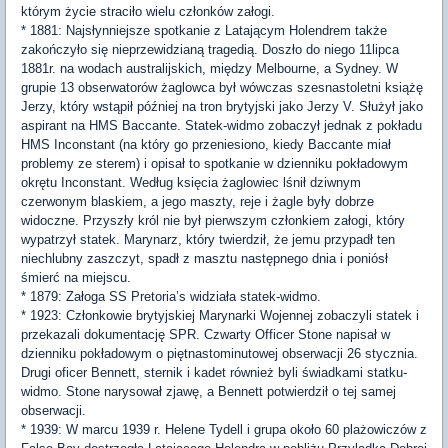
którym życie straciło wielu członków załogi.
* 1881: Najsłynniejsze spotkanie z Latającym Holendrem także
zakończyło się nieprzewidzianą tragedią. Doszło do niego 11lipca
1881r. na wodach australijskich, między Melbourne, a Sydney. W
grupie 13 obserwatorów żaglowca był wówczas szesnastoletni książę
Jerzy, który wstąpił później na tron brytyjski jako Jerzy V. Służył jako
aspirant na HMS Baccante. Statek-widmo zobaczył jednak z pokładu
HMS Inconstant (na który go przeniesiono, kiedy Baccante miał
problemy ze sterem) i opisał to spotkanie w dzienniku pokładowym
okrętu Inconstant. Według księcia żaglowiec lśnił dziwnym
czerwonym blaskiem, a jego maszty, reje i żagle były dobrze
widoczne. Przyszły król nie był pierwszym członkiem załogi, który
wypatrzył statek. Marynarz, który twierdził, że jemu przypadł ten
niechlubny zaszczyt, spadł z masztu następnego dnia i poniósł
śmierć na miejscu.
* 1879: Załoga SS Pretoria’s widziała statek-widmo.
* 1923: Członkowie brytyjskiej Marynarki Wojennej zobaczyli statek i
przekazali dokumentację SPR. Czwarty Officer Stone napisał w
dzienniku pokładowym o piętnastominutowej obserwacji 26 stycznia.
Drugi oficer Bennett, sternik i kadet również byli świadkami statku-
widmo. Stone narysował zjawę, a Bennett potwierdził o tej samej
obserwacji.
* 1939: W marcu 1939 r. Helene Tydell i grupa około 60 plażowiczów z