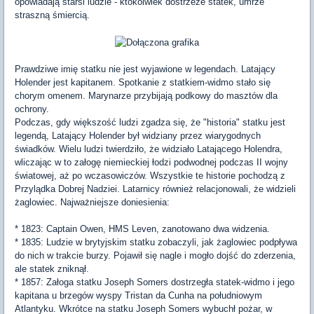
opowiadają starsi ludzie - ktokolwiek dostrzeże statek, umrze
straszną śmiercią.
Prawdziwe imię statku nie jest wyjawione w legendach. Latający
Holender jest kapitanem. Spotkanie z statkiem-widmo stało się
chorym omenem. Marynarze przybijają podkowy do masztów dla
ochrony.
Podczas, gdy większość ludzi zgadza się, że "historia" statku jest
legendą, Latający Holender był widziany przez wiarygodnych
świadków. Wielu ludzi twierdziło, że widziało Latającego Holendra,
wliczając w to załogę niemieckiej łodzi podwodnej podczas II wojny
światowej, aż po wczasowiczów. Wszystkie te historie pochodzą z
Przylądka Dobrej Nadziei. Latarnicy również relacjonowali, że widzieli
żaglowiec. Najważniejsze doniesienia:
* 1823: Captain Owen, HMS Leven, zanotowano dwa widzenia.
* 1835: Ludzie w brytyjskim statku zobaczyli, jak żaglowiec podpływa
do nich w trakcie burzy. Pojawił się nagle i mogło dojść do zderzenia,
ale statek zniknął.
* 1857: Załoga statku Joseph Somers dostrzegła statek-widmo i jego
kapitana u brzegów wyspy Tristan da Cunha na południowym
Atlantyku. Wkrótce na statku Joseph Somers wybuchł pożar, w